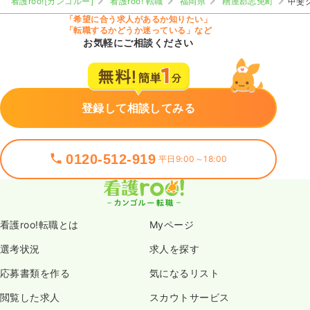
看護roo![カンゴルー]
看護roo! 転職
福岡県
糟屋郡志免町
甲斐
「希望に合う求人があるか知りたい」
「転職するかどうか迷っている」など
お気軽にご相談ください
登録して相談してみる
0120-512-919
平日9:00～18:00
看護roo!転職とは
Myページ
選考状況
求人を探す
応募書類を作る
気になるリスト
閲覧した求人
スカウトサービス