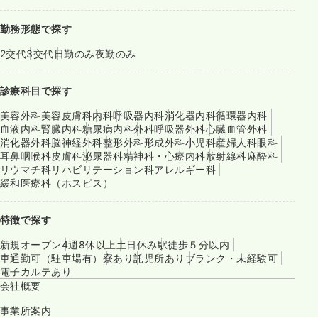
勤務形態で探す
2交代
3交代
日勤のみ
夜勤のみ
診療科目で探す
美容外科
美容皮膚科
内科
呼吸器内科
消化器内科
循環器内科
血液内科
腎臓内科
糖尿病内科
外科
呼吸器外科
心臓血管外科
消化器外科
脳神経外科
整形外科
形成外科
小児科
産婦人科
眼科
耳鼻咽喉科
皮膚科
泌尿器科
精神科・心療内科
放射線科
麻酔科
リウマチ科
リハビリテーション科
アレルギー科
緩和医療科（ホスピス）
特徴で探す
新規オープン
4週8休以上
土日休み
駅徒歩５分以内
車通勤可（駐車場有）
寮あり
託児所あり
ブランク・未経験可
電子カルテあり
会社概要
事業所案内