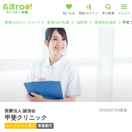
気になる
登録/ログイン
求人検索
メニュー
看護roo![カンゴルー]
看護roo! 転職
福岡県
糟屋郡志免町
甲斐
2026/07/29更新
医療法人 誠信会
甲斐クリニック
エージェント求人
車通勤可