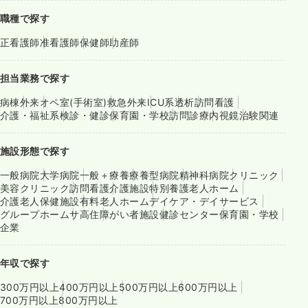
職種で探す
正看護師
准看護師
保健師
助産師
担当業務で探す
病棟
外来
オペ室(手術室)
救急外来
ICU系
透析
訪問看護
介護・福祉系
検診・健診
保育園・学校
訪問診療
内視鏡
治験関連
施設形態で探す
一般病院
大学病院
一般＋療養
療養型病院
精神科病院
クリニック
美容クリニック
訪問看護
介護施設
特別養護老人ホーム
介護老人保健施設
有料老人ホーム
デイケア・デイサービス
グループホーム
サ高住
障がい者施設
健診センター
保育園・学校
企業
年収で探す
300万円以上
400万円以上
500万円以上
600万円以上
700万円以上
800万円以上