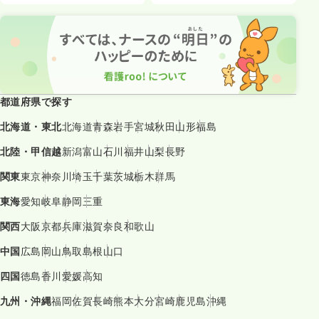
都道府県で探す
北海道・東北
北海道
青森
岩手
宮城
秋田
山形
福島
北陸・甲信越
新潟
富山
石川
福井
山梨
長野
関東
東京
神奈川
埼玉
千葉
茨城
栃木
群馬
東海
愛知
岐阜
静岡
三重
関西
大阪
京都
兵庫
滋賀
奈良
和歌山
中国
広島
岡山
鳥取
島根
山口
四国
徳島
香川
愛媛
高知
九州・沖縄
福岡
佐賀
長崎
熊本
大分
宮崎
鹿児島
沖縄