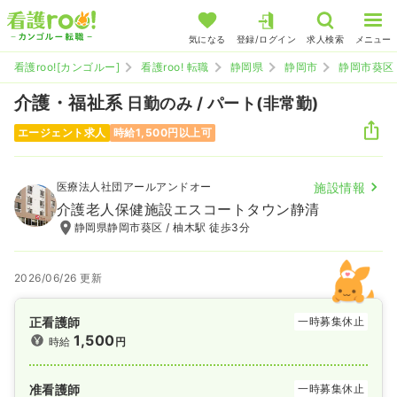
気になる
登録/ログイン
求人検索
メニュー
看護roo![カンゴルー]
看護roo! 転職
静岡県
静岡市
静岡市葵区
介護・福祉系
日勤のみ / パート(非常勤)
エージェント求人
時給1,500円以上可
医療法人社団アールアンドオー
施設情報
介護老人保健施設エスコートタウン静清
静岡県静岡市葵区 / 柚木駅 徒歩3分
2026/06/26 更新
正看護師
一時募集休止
1,500
時給
円
准看護師
一時募集休止