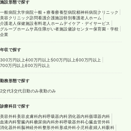
施設形態で探す
一般病院
大学病院
一般＋療養
療養型病院
精神科病院
クリニック
美容クリニック
訪問看護
介護施設
特別養護老人ホーム
介護老人保健施設
有料老人ホーム
デイケア・デイサービス
グループホーム
サ高住
障がい者施設
健診センター
保育園・学校
企業
年収で探す
300万円以上
400万円以上
500万円以上
600万円以上
700万円以上
800万円以上
勤務形態で探す
2交代
3交代
日勤のみ
夜勤のみ
診療科目で探す
美容外科
美容皮膚科
内科
呼吸器内科
消化器内科
循環器内科
血液内科
腎臓内科
糖尿病内科
外科
呼吸器外科
心臓血管外科
消化器外科
脳神経外科
整形外科
形成外科
小児科
産婦人科
眼科