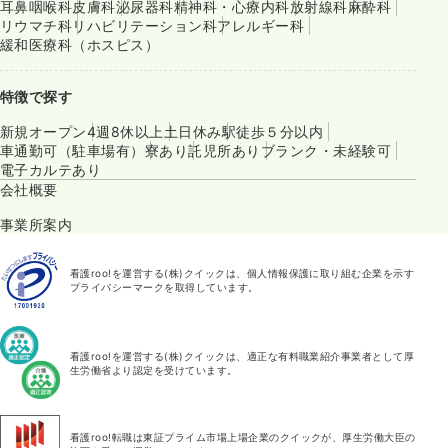
耳鼻咽喉科
皮膚科
泌尿器科
精神科・心療内科
放射線科
麻酔科
リウマチ科
リハビリテーション科
アレルギー科
緩和医療科（ホスピス）
特徴で探す
新規オープン
4週8休以上
土日休み
駅徒歩５分以内
車通勤可（駐車場有）
寮あり
託児所あり
ブランク・未経験可
電子カルテあり
会社概要
事業所案内
看護roo!を運営する(株)クイックは、個人情報保護に取り組む企業を示す
プライバシーマークを取得しています。
看護roo!を運営する(株)クイックは、適正な有料職業紹介事業者として厚
生労働省より認定を受けています。
看護roo!転職は東証プライム市場上場企業のクイックが、厚生労働大臣の