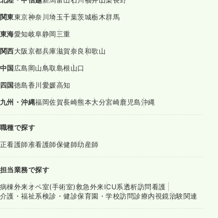
関東
東京
神奈川
埼玉
千葉
茨城
栃木
群馬
東海
愛知
岐阜
静岡
三重
関西
大阪
京都
兵庫
滋賀
奈良
和歌山
中国
広島
岡山
鳥取
島根
山口
四国
徳島
香川
愛媛
高知
九州・沖縄
福岡
佐賀
長崎
熊本
大分
宮崎
鹿児島
沖縄
職種で探す
正看護師
准看護師
保健師
助産師
担当業務で探す
病棟
外来
オペ室(手術室)
救急外来
ICU系
透析
訪問看護
介護・福祉系
検診・健診
保育園・学校
訪問診療
内視鏡
治験関連