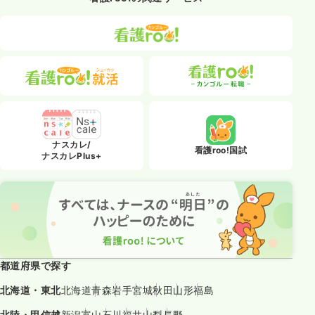
ナスカレ/
看護roo!国試
ナスカレPlus+
都道府県で探す
北海道・東北
北海道
青森
岩手
宮城
秋田
山形
福島
北陸・甲信越
新潟
富山
石川
福井
山梨
長野