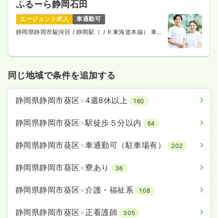
ふるーら静岡石田
エージェント求人
車通勤可
静岡県静岡市駿河区
/ 静岡駅（ＪＲ東海道本線） 車
10分
同じ地域で条件を追加する
静岡県静岡市葵区
×
4週8休以上
160
静岡県静岡市葵区
×
駅徒歩５分以内
64
静岡県静岡市葵区
×
車通勤可（駐車場有）
202
静岡県静岡市葵区
×
寮あり
36
静岡県静岡市葵区
×
介護・福祉系
108
静岡県静岡市葵区
×
正看護師
305