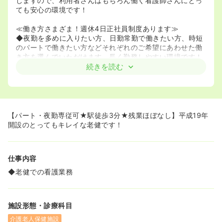
しますので、利用者さんはもちろん働く看護師さんにとっ
ても安心の環境です！
≪働き方さまざま！週休4日正社員制度あります≫
◆夜勤を多めに入りたい方、日勤常勤で働きたい方、時短
のパートで働きたい方などそれぞれのご希望にあわせた働
き方を選んでいただけます。長く勤務しやすい環境です！
◆週休4日の正社員制度があります！週24時間勤務をして
続きを読む
いただければ、日勤3回や日勤1回夜勤1回という働き方で
も社会保険に入ることができ正社員登用になる制度です。
◆週休4日の正社員の場合給与や賞与は通常正社員の5分の
3になりますが、賞与も出るので1回の時間は定時まで働け
る！という方にとてもおすすめです。
【パート・夜勤専従可★駅徒歩3分★残業ほぼなし】平成19年
開設のとってもキレイな老健です！
仕事内容
◆老健での看護業務
施設形態・診療科目
介護老人保健施設