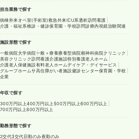
担当業務で探す
病棟
外来
オペ室(手術室)
救急外来
ICU系
透析
訪問看護
介護・福祉系
検診・健診
保育園・学校
訪問診療
内視鏡
治験関連
施設形態で探す
一般病院
大学病院
一般＋療養
療養型病院
精神科病院
クリニック
美容クリニック
訪問看護
介護施設
特別養護老人ホーム
介護老人保健施設
有料老人ホーム
デイケア・デイサービス
グループホーム
サ高住
障がい者施設
健診センター
保育園・学校
企業
年収で探す
300万円以上
400万円以上
500万円以上
600万円以上
700万円以上
800万円以上
勤務形態で探す
2交代
3交代
日勤のみ
夜勤のみ