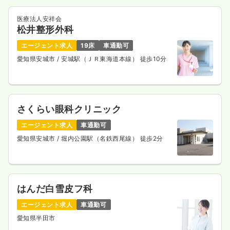
医療法人安祥会
松井整形外科
エージェント求人
19床
車通勤可
愛知県安城市
/ 安城駅（ＪＲ東海道本線） 徒歩10分
さくらい眼科クリニック
エージェント求人
車通勤可
愛知県安城市
/ 堀内公園駅（名鉄西尾線） 徒歩2分
はんだ白雪皮フ科
エージェント求人
車通勤可
愛知県半田市