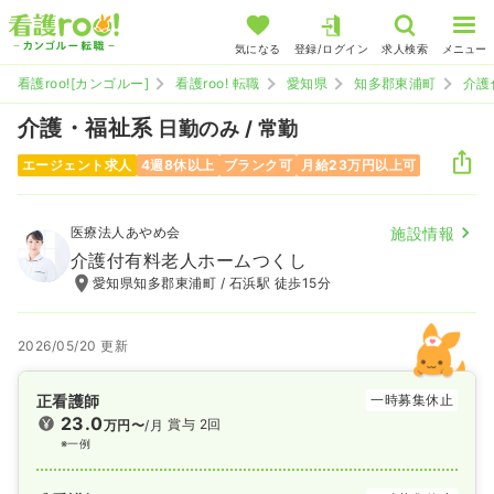
気になる
登録/ログイン
求人検索
メニュー
看護roo![カンゴルー]
看護roo! 転職
愛知県
知多郡東浦町
介護
介護・福祉系
日勤のみ / 常勤
エージェント求人
4週8休以上
ブランク可
月給23万円以上可
医療法人あやめ会
施設情報
介護付有料老人ホームつくし
愛知県知多郡東浦町 / 石浜駅 徒歩15分
2026/05/20 更新
正看護師
一時募集休止
23.0
賞与 2回
万円〜
/月
※一例