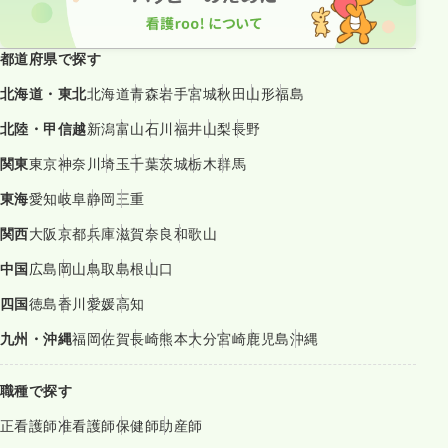
都道府県で探す
北海道・東北
北海道
青森
岩手
宮城
秋田
山形
福島
北陸・甲信越
新潟
富山
石川
福井
山梨
長野
関東
東京
神奈川
埼玉
千葉
茨城
栃木
群馬
東海
愛知
岐阜
静岡
三重
関西
大阪
京都
兵庫
滋賀
奈良
和歌山
中国
広島
岡山
鳥取
島根
山口
四国
徳島
香川
愛媛
高知
九州・沖縄
福岡
佐賀
長崎
熊本
大分
宮崎
鹿児島
沖縄
職種で探す
正看護師
准看護師
保健師
助産師