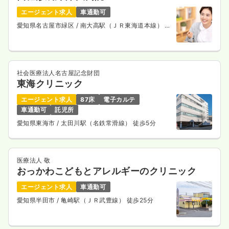
エージェント求人
車通勤可
愛知県名古屋市緑区
/ 南大高駅（ＪＲ東海道本線） 徒
歩1分
社会医療法人名古屋記念財団
東海クリニック
エージェント求人
87床
電子カルテ
車通勤可
託児所
愛知県東海市
/ 太田川駅（名鉄常滑線） 徒歩5分
医療法人 敬
おっかわこどもとアレルギーのクリニック
エージェント求人
車通勤可
愛知県半田市
/ 亀崎駅（ＪＲ武豊線） 徒歩25分