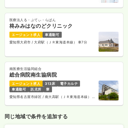
医療法人る・ぷてぃ・らぱん
柊みみはなのどクリニック
エージェント求人
車通勤可
愛知県大府市
/ 大府駅（ＪＲ東海道本線） 車7分
南医療生活協同組合
総合病院南生協病院
エージェント求人
313床
電子カルテ
車通勤可
託児所
寮
愛知県名古屋市緑区
/ 南大高駅（ＪＲ東海道本線） 徒
歩5分
同じ地域で条件を追加する