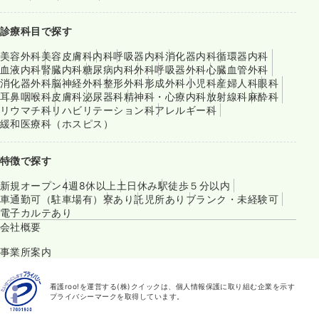
診療科目で探す
美容外科
美容皮膚科
内科
呼吸器内科
消化器内科
循環器内科
血液内科
腎臓内科
糖尿病内科
外科
呼吸器外科
心臓血管外科
消化器外科
脳神経外科
整形外科
形成外科
小児科
産婦人科
眼科
耳鼻咽喉科
皮膚科
泌尿器科
精神科・心療内科
放射線科
麻酔科
リウマチ科
リハビリテーション科
アレルギー科
緩和医療科（ホスピス）
特徴で探す
新規オープン
4週8休以上
土日休み
駅徒歩５分以内
車通勤可（駐車場有）
寮あり
託児所あり
ブランク・未経験可
電子カルテあり
会社概要
事業所案内
看護roo!を運営する(株)クイックは、個人情報保護に取り組む企業を示す
プライバシーマークを取得しています。