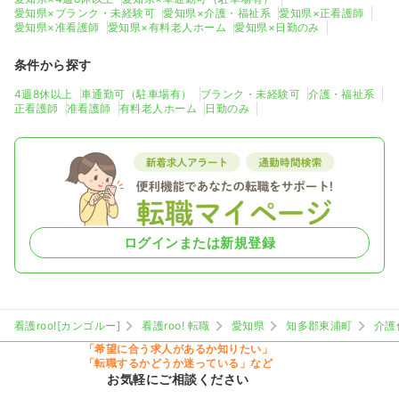
愛知県×ブランク・未経験可
愛知県×介護・福祉系
愛知県×正看護師
愛知県×准看護師
愛知県×有料老人ホーム
愛知県×日勤のみ
条件から探す
4週8休以上
車通勤可（駐車場有）
ブランク・未経験可
介護・福祉系
正看護師
准看護師
有料老人ホーム
日勤のみ
ログインまたは新規登録
看護roo![カンゴルー]
看護roo! 転職
愛知県
知多郡東浦町
介護
「希望に合う求人があるか知りたい」
「転職するかどうか迷っている」など
お気軽にご相談ください