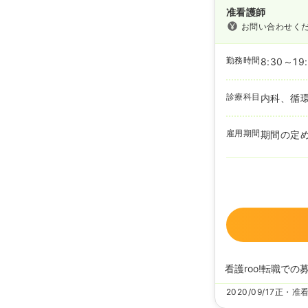
准看護師
お問い合わせく
勤務時間
8:30～19
診療科目
内科、循
雇用期間
期間の定
看護roo!転職での
2020/09/17
正・准