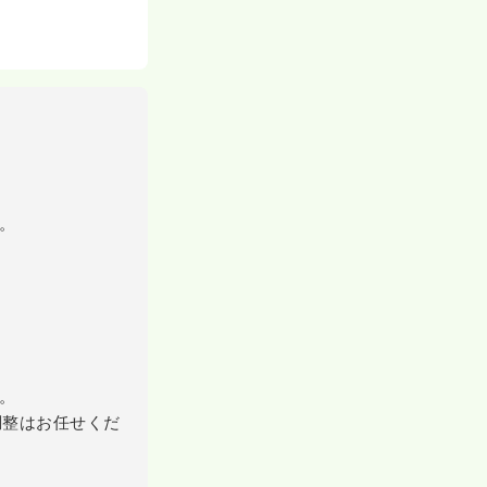
。
。
調整はお任せくだ