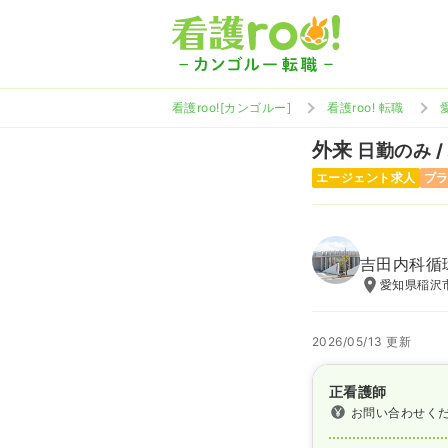
看護roo![カンゴルー]
看護roo! 転職
外来
日勤のみ /
エージェント求人
ブ
吉田内科循
愛知県稲沢市
2026/05/13 更新
正看護師
お問い合わせく