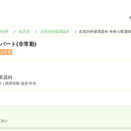
愛知県
稲沢市
吉田内科循環器科
吉田内科循環器科 外来の看護
 パート(非常勤)
ランク可
環器科
 / 国府宮駅 徒歩10分
ださい