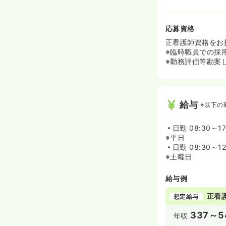
応募資格
正看護師資格をお
※臨時職員での採
※勤務評価等勘案
給与
※以下の
日勤
08:30～1
※平日
日勤
08:30～12
※土曜日
給与例
正看
想定給与
337～5
年収