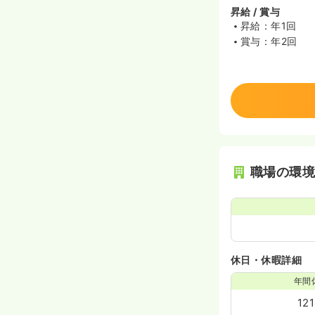
昇給 / 賞与
昇給：年1回
賞与：年2回
職場の環
休日・休暇詳細
年間
12