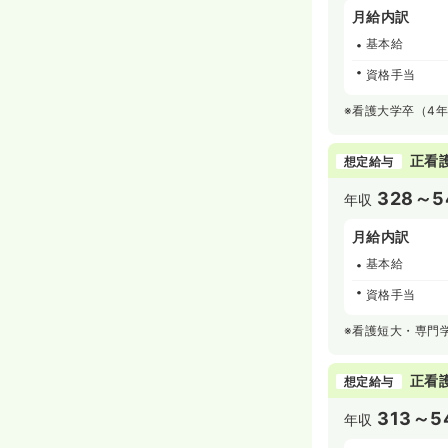
月給内訳
基本給
資格手当
※看護大学卒（4
正看
想定給与
328～5
年収
月給内訳
基本給
資格手当
※看護短大・専門
正看
想定給与
313～5
年収