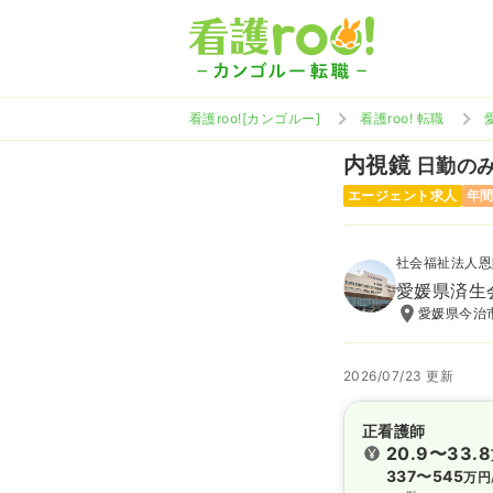
看護roo![カンゴルー]
看護roo! 転職
内視鏡
日勤のみ 
エージェント求人
年間
社会福祉法人恩
愛媛県済生
愛媛県今治市
2026/07/23 更新
正看護師
20.9〜33.8
337〜545
万円