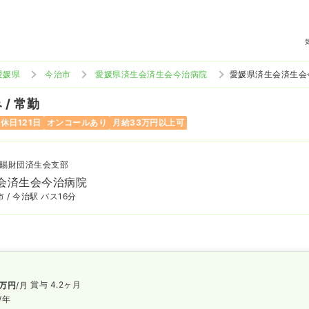
愛媛県
今治市
愛媛県済生会済生会今治病院
愛媛県済生会済生会
/ 常勤
休日121日
オンコールあり
月給33万円以上可
賜財団済生会支部
会済生会今治病院
 / 今治駅 バス16分
賞与 4.2ヶ月
万円
/月
/年