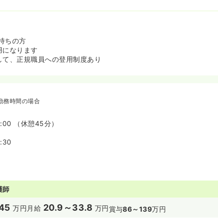
持ちの方
用になります
して、正規職員への登用制度あり
勤務時間の場合
7:00 （休憩45分）
:30
護師
45
20.9～33.8
万円
月給
万円
賞与
86～139
万円