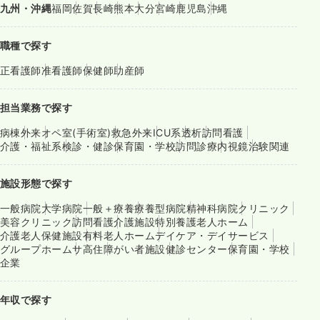
九州・沖縄
福岡
佐賀
長崎
熊本
大分
宮崎
鹿児島
沖縄
職種で探す
正看護師
准看護師
保健師
助産師
担当業務で探す
病棟
外来
オペ室(手術室)
救急外来
ICU系
透析
訪問看護
介護・福祉系
検診・健診
保育園・学校
訪問診療
内視鏡
治験関連
施設形態で探す
一般病院
大学病院
一般＋療養
療養型病院
精神科病院
クリニック
美容クリニック
訪問看護
介護施設
特別養護老人ホーム
介護老人保健施設
有料老人ホーム
デイケア・デイサービス
グループホーム
サ高住
障がい者施設
健診センター
保育園・学校
企業
年収で探す