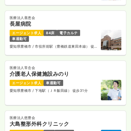
医療法人善恵会
長屋病院
エージェント求人
84床
電子カルテ
車通勤可
愛知県豊橋市
/ 市役所前駅（豊橋鉄道東田本線） 徒歩
1分
医療法人常念会
介護老人保健施設みのり
エージェント求人
車通勤可
愛知県豊橋市
/ 下地駅（ＪＲ飯田線） 徒歩31分
医療法人慈豊会
大島整形外科クリニック