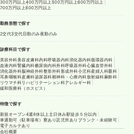
300万円以上
400万円以上
500万円以上
600万円以上
700万円以上
800万円以上
勤務形態で探す
2交代
3交代
日勤のみ
夜勤のみ
診療科目で探す
美容外科
美容皮膚科
内科
呼吸器内科
消化器内科
循環器内科
血液内科
腎臓内科
糖尿病内科
外科
呼吸器外科
心臓血管外科
消化器外科
脳神経外科
整形外科
形成外科
小児科
産婦人科
眼科
耳鼻咽喉科
皮膚科
泌尿器科
精神科・心療内科
放射線科
麻酔科
リウマチ科
リハビリテーション科
アレルギー科
緩和医療科（ホスピス）
特徴で探す
新規オープン
4週8休以上
土日休み
駅徒歩５分以内
車通勤可（駐車場有）
寮あり
託児所あり
ブランク・未経験可
電子カルテあり
会社概要