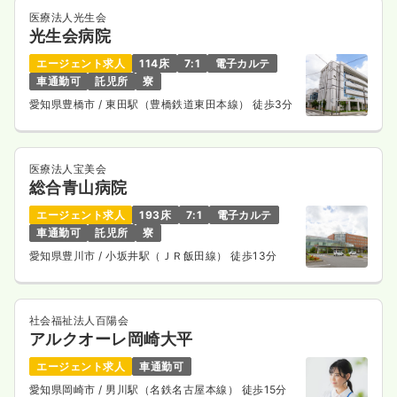
医療法人光生会
光生会病院
エージェント求人
114床
7:1
電子カルテ
車通勤可
託児所
寮
愛知県豊橋市
/ 東田駅（豊橋鉄道東田本線） 徒歩3分
医療法人宝美会
総合青山病院
エージェント求人
193床
7:1
電子カルテ
車通勤可
託児所
寮
愛知県豊川市
/ 小坂井駅（ＪＲ飯田線） 徒歩13分
社会福祉法人百陽会
アルクオーレ岡崎大平
エージェント求人
車通勤可
愛知県岡崎市
/ 男川駅（名鉄名古屋本線） 徒歩15分