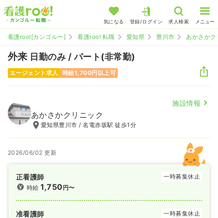
気になる
登録/ログイン
求人検索
メニュー
看護roo![カンゴルー]
看護roo! 転職
愛知県
豊川市
あかさかク
外来
日勤のみ / パート(非常勤)
エージェント求人
時給1,700円以上可
施設情報
あかさかクリニック
愛知県豊川市 / 名電赤坂駅 徒歩1分
2026/06/02 更新
正看護師
一時募集休止
1,750
時給
円〜
准看護師
一時募集休止