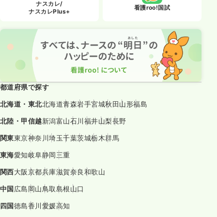
ナスカレ/
看護roo!国試
ナスカレPlus+
都道府県で探す
北海道・東北
北海道
青森
岩手
宮城
秋田
山形
福島
北陸・甲信越
新潟
富山
石川
福井
山梨
長野
関東
東京
神奈川
埼玉
千葉
茨城
栃木
群馬
東海
愛知
岐阜
静岡
三重
関西
大阪
京都
兵庫
滋賀
奈良
和歌山
中国
広島
岡山
鳥取
島根
山口
四国
徳島
香川
愛媛
高知