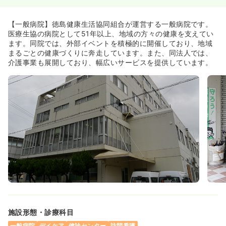
日勤のみ（常勤）
【一般病院】徳島健康生活協同組合が運営する一般病院です。
20.9〜26.5
給与
万円
/月
賞与2ヶ月
医療生協の病院として51年以上、地域の方々の健康を支えてい
※一例
ます。同院では、外部イベントを積極的に開催しており、地域
時間
7:30～16:30
まるごとの健康づくりに奔走しています。また、同法人では、
介護事業も展開しており、幅広いサービスを提供しています。
日祝休み
年間休日128日
4週8休以上
月給26万円以上可
気になる
詳細を見る
内視鏡
一般病院
正看護師
日勤のみ（常勤）
20.9〜26.5
給与
万円
/月
賞与2ヶ月
※一例
時間
8:30～17:30
（休憩60分）
年間休日128日
4週8休以上
月給26万円以上可
施設形態・診療科目
気になる
詳細を見る
一般病院
デイケア
健診センター
訪問看護