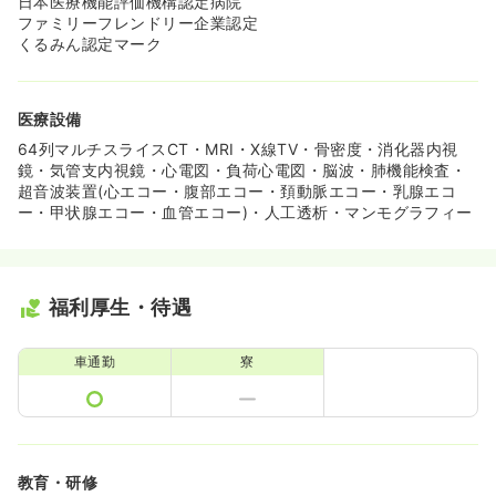
日本医療機能評価機構認定病院
ファミリーフレンドリー企業認定
くるみん認定マーク
医療設備
64列マルチスライスCT・MRI・X線TV・骨密度・消化器内視
鏡・気管支内視鏡・心電図・負荷心電図・脳波・肺機能検査・
超音波装置(心エコー・腹部エコー・頚動脈エコー・乳腺エコ
ー・甲状腺エコー・血管エコー)・人工透析・マンモグラフィー
福利厚生・待遇
車通勤
寮
教育・研修