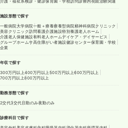
介護・福祉系
検診・健診
保育園・学校
訪問診療
内視鏡
治験関連
施設形態で探す
一般病院
大学病院
一般＋療養
療養型病院
精神科病院
クリニック
美容クリニック
訪問看護
介護施設
特別養護老人ホーム
介護老人保健施設
有料老人ホーム
デイケア・デイサービス
グループホーム
サ高住
障がい者施設
健診センター
保育園・学校
企業
年収で探す
300万円以上
400万円以上
500万円以上
600万円以上
700万円以上
800万円以上
勤務形態で探す
2交代
3交代
日勤のみ
夜勤のみ
診療科目で探す
美容外科
美容皮膚科
内科
呼吸器内科
消化器内科
循環器内科