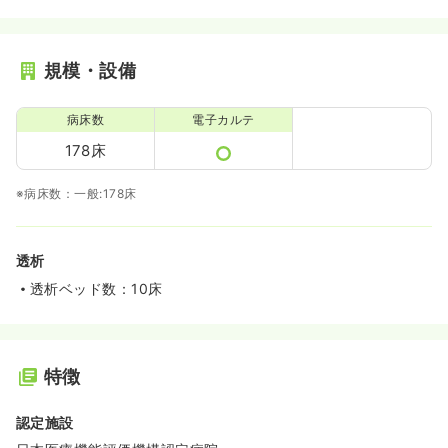
規模・設備
一時募集休止
夜勤のみ（パート）
2.5
給与
日給
万円
病床数
電子カルテ
時間
16:30～9:00
（休憩120分）
178床
気になる
詳細を見る
※病床数：一般:178床
透析
透析ベッド数：10床
特徴
認定施設