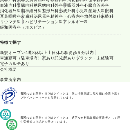
血液内科
腎臓内科
糖尿病内科
外科
呼吸器外科
心臓血管外科
消化器外科
脳神経外科
整形外科
形成外科
小児科
産婦人科
眼科
耳鼻咽喉科
皮膚科
泌尿器科
精神科・心療内科
放射線科
麻酔科
リウマチ科
リハビリテーション科
アレルギー科
緩和医療科（ホスピス）
特徴で探す
新規オープン
4週8休以上
土日休み
駅徒歩５分以内
車通勤可（駐車場有）
寮あり
託児所あり
ブランク・未経験可
電子カルテあり
会社概要
事業所案内
看護roo!を運営する(株)クイックは、個人情報保護に取り組む企業を示す
プライバシーマークを取得しています。
看護roo!を運営する(株)クイックは、適正な有料職業紹介事業者として厚
生労働省より認定を受けています。