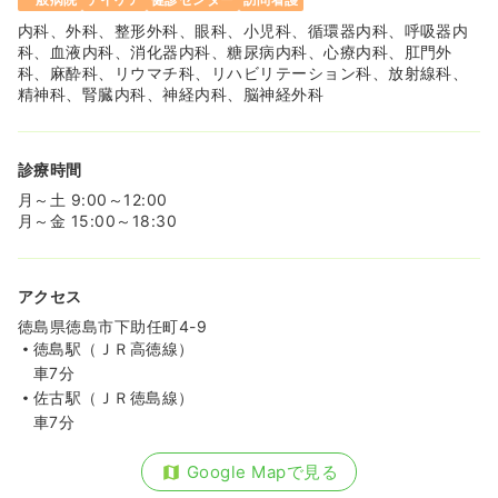
内科、外科、整形外科、眼科、小児科、循環器内科、呼吸器内
科、血液内科、消化器内科、糖尿病内科、心療内科、肛門外
一時募集休止
日勤のみ（パート）
科、麻酔科、リウマチ科、リハビリテーション科、放射線科、
精神科、腎臓内科、神経内科、脳神経外科
1,400〜1,600
給与
時給
円
時間
8:30～17:30
（休憩60分）
時給1,600円以上可
診療時間
月～土 9:00～12:00
気になる
詳細を見る
月～金 15:00～18:30
救急外来
一般病院
正看護師
アクセス
徳島県徳島市下助任町4-9
夜勤のみ（常勤）
徳島駅（ＪＲ高徳線）
20.9〜26.5
車7分
給与
万円
/月
賞与2ヶ月
佐古駅（ＪＲ徳島線）
※一例
時間
16:30～9:00
（休憩120分）
車7分
年間休日128日
4週8休以上
月給26万円以上可
Google Mapで見る
気になる
詳細を見る