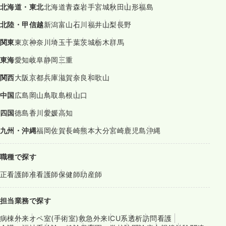
北海道・東北
北海道
青森
岩手
宮城
秋田
山形
福島
北陸・甲信越
新潟
富山
石川
福井
山梨
長野
関東
東京
神奈川
埼玉
千葉
茨城
栃木
群馬
東海
愛知
岐阜
静岡
三重
関西
大阪
京都
兵庫
滋賀
奈良
和歌山
中国
広島
岡山
鳥取
島根
山口
四国
徳島
香川
愛媛
高知
九州・沖縄
福岡
佐賀
長崎
熊本
大分
宮崎
鹿児島
沖縄
職種で探す
正看護師
准看護師
保健師
助産師
担当業務で探す
病棟
外来
オペ室(手術室)
救急外来
ICU系
透析
訪問看護