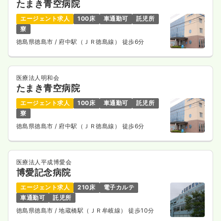
たまき青空病院
エージェント求人
100床
車通勤可
託児所
寮
徳島県徳島市
/ 府中駅（ＪＲ徳島線） 徒歩6分
医療法人明和会
たまき青空病院
エージェント求人
100床
車通勤可
託児所
寮
徳島県徳島市
/ 府中駅（ＪＲ徳島線） 徒歩6分
医療法人平成博愛会
博愛記念病院
エージェント求人
210床
電子カルテ
車通勤可
託児所
徳島県徳島市
/ 地蔵橋駅（ＪＲ牟岐線） 徒歩10分