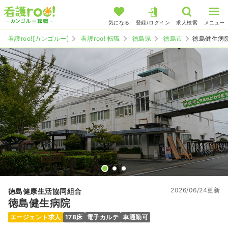
気になる
登録/ログイン
求人検索
メニュー
看護roo![カンゴルー]
看護roo! 転職
徳島県
徳島市
徳島健生病
2026/06/24更新
徳島健康生活協同組合
徳島健生病院
エージェント求人
178床
電子カルテ
車通勤可