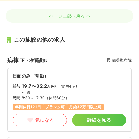
ページ上部へ戻る
この施設の他の求人
病棟
療養型病院
正・准看護師
日勤のみ（常勤）
19.7〜32.2
給与
万円
/月
賞与4ヶ月
※一例
時間
8:30～17:30
（休憩60分）
年間休日121日
ブランク可
月給32万円以上可
気になる
詳細を見る