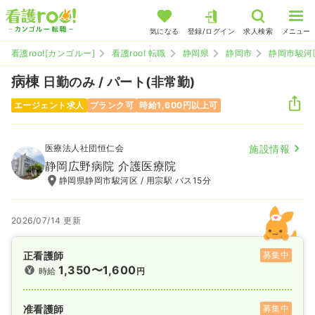
気になる
登録/ログイン
求人検索
メニュー
看護roo![カンゴルー]
看護roo! 転職
静岡県
静岡市
静岡市駿河
病棟
日勤のみ / パート(非常勤)
エージェント求人
ブランク可
時給1,600円以上可
医療法人社団恒仁会
施設情報
静岡広野病院 介護医療院
静岡県静岡市駿河区 / 用宗駅 バス15分
2026/07/14 更新
正看護師
募集中
1,350〜1,600
時給
円
准看護師
募集中