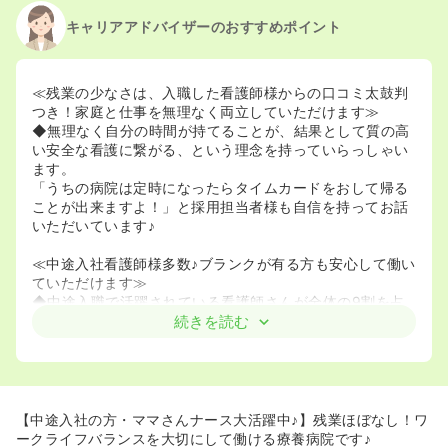
キャリアアドバイザーのおすすめポイント
≪残業の少なさは、入職した看護師様からの口コミ太鼓判
つき！家庭と仕事を無理なく両立していただけます≫
◆無理なく自分の時間が持てることが、結果として質の高
い安全な看護に繋がる、という理念を持っていらっしゃい
ます。
「うちの病院は定時になったらタイムカードをおして帰る
ことが出来ますよ！」と採用担当者様も自信を持ってお話
いただいています♪
≪中途入社看護師様多数♪ブランクが有る方も安心して働い
ていただけます≫
◆中途入職で活躍されている看護師さんが全体の9割を占
めている静岡広野病院。
続きを読む
◆結婚・出産などで現場を離れていた看護師さんに向けに
は「復職支援プログラム」も整備。「子育て中はお互い
様」の気持ちが広がっているので、ママさんナースも働き
やすい環境が整っています。
◆看護roo!経由で入職した方からは、「年も近い方が多い
【中途入社の方・ママさんナース大活躍中♪】残業ほぼなし！ワ
し、他のスタッフの方も優しい方が多いので、色々聞きな
ークライフバランスを大切にして働ける療養病院です♪