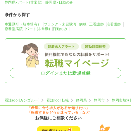
静岡県×パート(非常勤)
静岡県×日勤のみ
条件から探す
車通勤可（駐車場有）
ブランク・未経験可
病棟
正看護師
准看護師
療養型病院
パート(非常勤)
日勤のみ
ログインまたは新規登録
看護roo![カンゴルー]
看護roo! 転職
静岡県
静岡市
静岡市駿河
「希望に合う求人があるか知りたい」
「転職するかどうか迷っている」など
お気軽にご相談ください