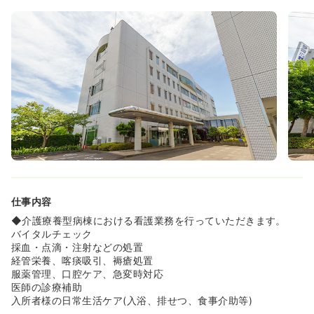
がら安心して仕事に迎えています。」と口コミも！
仕事内容
◆介護療養型病棟における看護業務を行っていただきます。
バイタルチェック
採血・点滴・注射などの処置
経管栄養、喀痰吸引、褥瘡処置
服薬管理、口腔ケア、急変時対応
医師の診療補助
入所者様の日常生活ケア(入浴、排せつ、食事介助等)