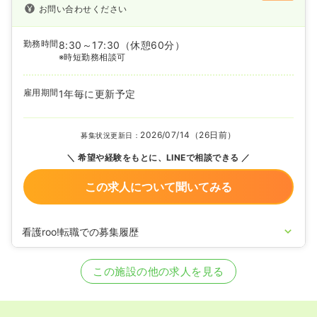
お問い合わせください
勤務時間
8:30～17:30
（休憩60分）
※時短勤務相談可
雇用期間
1年毎に更新予定
2026/07/14（26日前）
募集状況更新日：
希望や経験をもとに、LINEで相談できる
この求人について聞いてみる
看護roo!転職での募集履歴
2025/08/12
正・准看護師の募集を開始
2025/06/24
正・准看護師の募集を休止
この施設の他の求人を見る
2025/04/17
正・准看護師の募集を開始
2024/05/17
正・准看護師の募集を休止
2023/12/06
正・准看護師を募集中