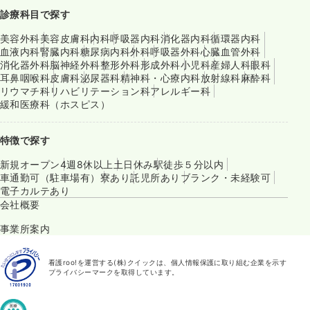
診療科目で探す
美容外科
美容皮膚科
内科
呼吸器内科
消化器内科
循環器内科
血液内科
腎臓内科
糖尿病内科
外科
呼吸器外科
心臓血管外科
消化器外科
脳神経外科
整形外科
形成外科
小児科
産婦人科
眼科
耳鼻咽喉科
皮膚科
泌尿器科
精神科・心療内科
放射線科
麻酔科
リウマチ科
リハビリテーション科
アレルギー科
緩和医療科（ホスピス）
特徴で探す
新規オープン
4週8休以上
土日休み
駅徒歩５分以内
車通勤可（駐車場有）
寮あり
託児所あり
ブランク・未経験可
電子カルテあり
会社概要
事業所案内
看護roo!を運営する(株)クイックは、個人情報保護に取り組む企業を示す
プライバシーマークを取得しています。