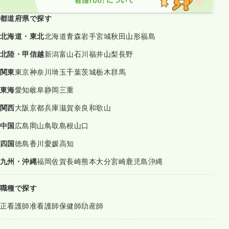
都道府県で探す
北海道・東北
北海道
青森
岩手
宮城
秋田
山形
福島
北陸・甲信越
新潟
富山
石川
福井
山梨
長野
関東
東京
神奈川
埼玉
千葉
茨城
栃木
群馬
東海
愛知
岐阜
静岡
三重
関西
大阪
京都
兵庫
滋賀
奈良
和歌山
中国
広島
岡山
鳥取
島根
山口
四国
徳島
香川
愛媛
高知
九州・沖縄
福岡
佐賀
長崎
熊本
大分
宮崎
鹿児島
沖縄
職種で探す
正看護師
准看護師
保健師
助産師