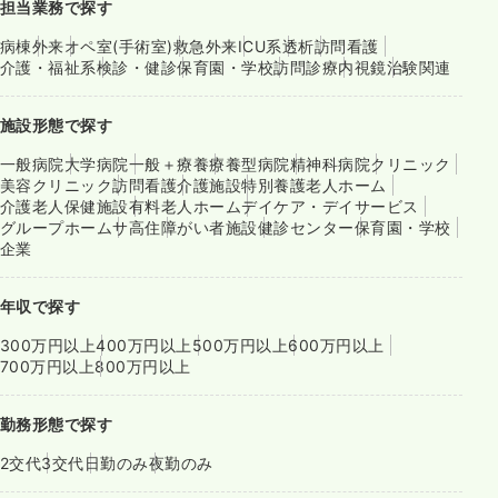
担当業務で探す
病棟
外来
オペ室(手術室)
救急外来
ICU系
透析
訪問看護
介護・福祉系
検診・健診
保育園・学校
訪問診療
内視鏡
治験関連
施設形態で探す
一般病院
大学病院
一般＋療養
療養型病院
精神科病院
クリニック
美容クリニック
訪問看護
介護施設
特別養護老人ホーム
介護老人保健施設
有料老人ホーム
デイケア・デイサービス
グループホーム
サ高住
障がい者施設
健診センター
保育園・学校
企業
年収で探す
300万円以上
400万円以上
500万円以上
600万円以上
700万円以上
800万円以上
勤務形態で探す
2交代
3交代
日勤のみ
夜勤のみ