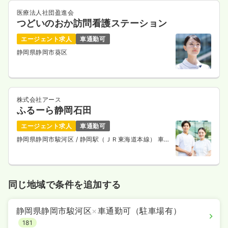
医療法人社団盈進会
つどいのおか訪問看護ステーション
エージェント求人
車通勤可
静岡県静岡市葵区
株式会社アース
ふるーら静岡石田
エージェント求人
車通勤可
静岡県静岡市駿河区
/ 静岡駅（ＪＲ東海道本線） 車
10分
同じ地域で条件を追加する
静岡県静岡市駿河区
×
車通勤可（駐車場有）
181