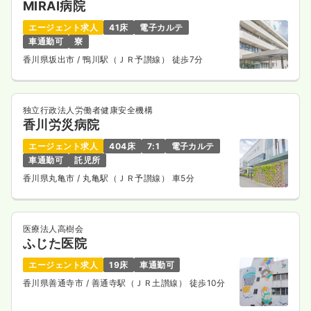
MIRAI病院
エージェント求人
41床
電子カルテ
車通勤可
寮
香川県坂出市
/ 鴨川駅（ＪＲ予讃線） 徒歩7分
独立行政法人労働者健康安全機構
香川労災病院
エージェント求人
404床
7:1
電子カルテ
車通勤可
託児所
香川県丸亀市
/ 丸亀駅（ＪＲ予讃線） 車5分
医療法人高樹会
ふじた医院
エージェント求人
19床
車通勤可
香川県善通寺市
/ 善通寺駅（ＪＲ土讃線） 徒歩10分