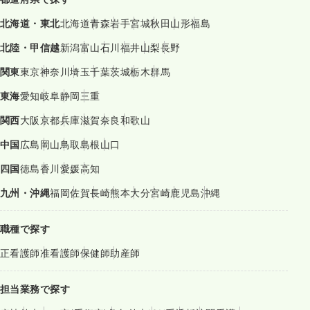
北海道・東北
北海道
青森
岩手
宮城
秋田
山形
福島
北陸・甲信越
新潟
富山
石川
福井
山梨
長野
関東
東京
神奈川
埼玉
千葉
茨城
栃木
群馬
東海
愛知
岐阜
静岡
三重
関西
大阪
京都
兵庫
滋賀
奈良
和歌山
中国
広島
岡山
鳥取
島根
山口
四国
徳島
香川
愛媛
高知
九州・沖縄
福岡
佐賀
長崎
熊本
大分
宮崎
鹿児島
沖縄
職種で探す
正看護師
准看護師
保健師
助産師
担当業務で探す