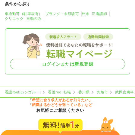
条件から探す
車通勤可（駐車場有）
ブランク・未経験可
外来
正看護師
クリニック
日勤のみ
ログインまたは新規登録
看護roo![カンゴルー]
看護roo! 転職
香川県
丸亀市
武岡皮膚科
「希望に合う求人があるか知りたい」
「転職するかどうか迷っている」など
お気軽にご相談ください