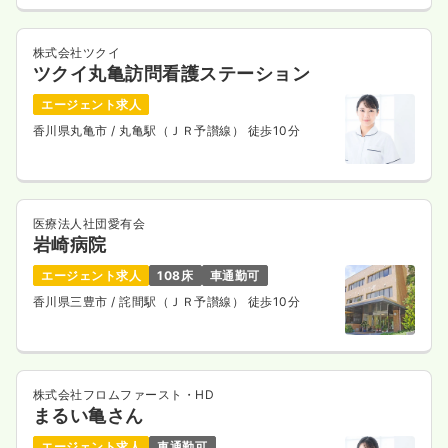
株式会社ツクイ
ツクイ丸亀訪問看護ステーション
エージェント求人
香川県丸亀市
/ 丸亀駅（ＪＲ予讃線） 徒歩10分
医療法人社団愛有会
岩崎病院
エージェント求人
108床
車通勤可
香川県三豊市
/ 詫間駅（ＪＲ予讃線） 徒歩10分
株式会社フロムファースト・HD
まるい亀さん
エージェント求人
車通勤可