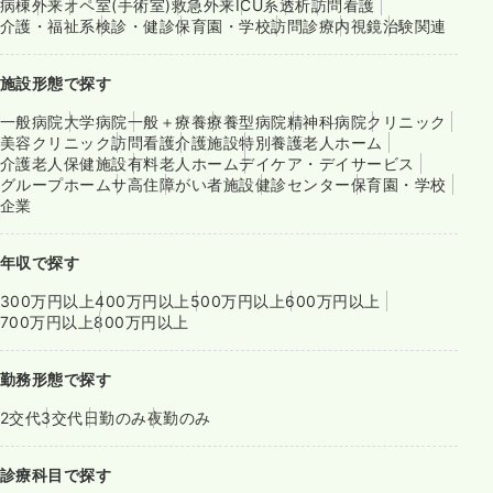
病棟
外来
オペ室(手術室)
救急外来
ICU系
透析
訪問看護
介護・福祉系
検診・健診
保育園・学校
訪問診療
内視鏡
治験関連
施設形態で探す
一般病院
大学病院
一般＋療養
療養型病院
精神科病院
クリニック
美容クリニック
訪問看護
介護施設
特別養護老人ホーム
介護老人保健施設
有料老人ホーム
デイケア・デイサービス
グループホーム
サ高住
障がい者施設
健診センター
保育園・学校
企業
年収で探す
300万円以上
400万円以上
500万円以上
600万円以上
700万円以上
800万円以上
勤務形態で探す
2交代
3交代
日勤のみ
夜勤のみ
診療科目で探す