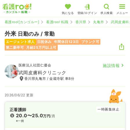
気になる
登録/ログイン
求人検索
メニュー
看護roo![カンゴルー]
看護roo! 転職
香川県
丸亀市
武岡皮膚科
外来
日勤のみ / 常勤
エージェント求人
日祝休み
年間休日123日
ブランク可
第二新卒可
月給25万円以上可
医療法人社団仁優会
施設情報
武岡皮膚科クリニック
香川県丸亀市 / 金蔵寺駅 車8分
2026/06/22 更新
正看護師
一時募集休止
20.0〜25.0
万円
/月
※一例