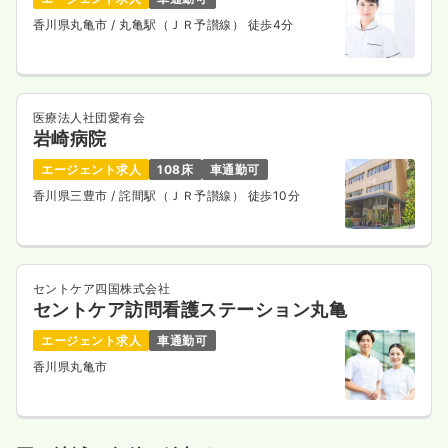
香川県丸亀市
/ 丸亀駅（ＪＲ予讃線） 徒歩4分
医療法人社団愛有会
岩崎病院
エージェント求人
108床
車通勤可
香川県三豊市
/ 詫間駅（ＪＲ予讃線） 徒歩10分
セントケア四国株式会社
セントケア訪問看護ステーション丸亀
エージェント求人
車通勤可
香川県丸亀市