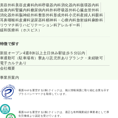
美容外科
美容皮膚科
内科
呼吸器内科
消化器内科
循環器内科
血液内科
腎臓内科
糖尿病内科
外科
呼吸器外科
心臓血管外科
消化器外科
脳神経外科
整形外科
形成外科
小児科
産婦人科
眼科
耳鼻咽喉科
皮膚科
泌尿器科
精神科・心療内科
放射線科
麻酔科
リウマチ科
リハビリテーション科
アレルギー科
緩和医療科（ホスピス）
特徴で探す
新規オープン
4週8休以上
土日休み
駅徒歩５分以内
車通勤可（駐車場有）
寮あり
託児所あり
ブランク・未経験可
電子カルテあり
会社概要
事業所案内
看護roo!を運営する(株)クイックは、個人情報保護に取り組む企業を示す
プライバシーマークを取得しています。
看護roo!を運営する(株)クイックは、適正な有料職業紹介事業者として厚
生労働省より認定を受けています。