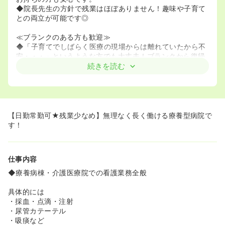
◆院長先生の方針で残業はほぼありません！趣味や子育て
との両立が可能です◎
≪ブランクのある方も歓迎≫
◆「子育てでしばらく医療の現場からは離れていたから不
安・・・」というような方でも大丈夫！ブランクから復帰
された方も多数ご活躍されています。一人一人のレベルに
続きを読む
併せて指導を行っていきます。
≪慢性期医療に携わりたい方にオススメ≫
◆“思いやりといつくしみの心をもって高齢社会に貢献す
る”という理念のもと、県中部の高齢者療養の先駆け的存在
【日勤常勤可★残業少なめ】無理なく長く働ける療養型病院で
を果たしてきた病院です。地域に根ざした病院で、長期入
す！
院の患者様の看護をしていきたい方におすすめの病院で
す。
◆明るくきれいな病棟です♪レクリエーションや夏祭りな
仕事内容
ども開催され、患者様も働く人も楽しく過ごす工夫のある
病院です◎
◆療養病棟・介護医療院での看護業務全般
≪残業ゼロでワークライフバランスを実現できます！≫ ◆
具体的には
院長先生の方針で残業はゼロ！ 勉強会もほぼなく、家庭や
・採血・点滴・注射
趣味の時間もしっかり確保できます。 ◆現看護部長様も
・尿管カテーテル
「家族を大事にできる」と実感されており、ゆったりと長
・吸痰など