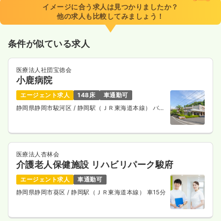
イメージに合う求人は見つかりましたか？
他の求人も比較してみましょう！
条件が似ている求人
医療法人社団宝徳会
小鹿病院
エージェント求人
148床
車通勤可
静岡県静岡市駿河区
/ 静岡駅（ＪＲ東海道本線） バス
25分
医療法人杏林会
介護老人保健施設 リハビリパーク駿府
エージェント求人
車通勤可
静岡県静岡市葵区
/ 静岡駅（ＪＲ東海道本線） 車15分