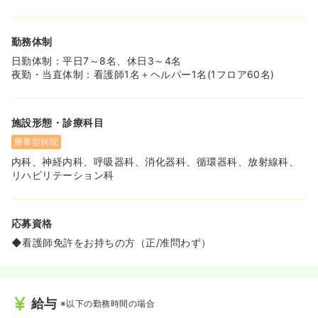
く働きたい方に最適な環境です✨️
≪穏やかな環境で看護に集中できます！≫
勤務体制
◆落ち着いた病棟で、人間関係は非常に穏やかです◎
◆若手の方にはベテラン看護師さんがお母さんのように面
日勤体制：平日7～8名、休日3～4名
倒を見てくれる温かい雰囲気があります。
夜勤・当直体制：看護師1名＋ヘルパー1名(1フロア60名)
≪介護士さんと連携し、看護業務に専念できます！≫
◆ヘルパーさんが多く在籍し、生活援助やレクリエーショ
施設形態・診療科目
ンなども担当。看護師さんは専門的な看護業務に専念でき
る体制です！
療養型病院
内科、神経内科、呼吸器科、消化器科、循環器科、放射線科、
リハビリテーション科
応募資格
◆看護師免許をお持ちの方（正/准問わず）
給与
※以下の勤務時間の場合