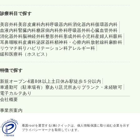
診療科目で探す
美容外科
美容皮膚科
内科
呼吸器内科
消化器内科
循環器内科
血液内科
腎臓内科
糖尿病内科
外科
呼吸器外科
心臓血管外科
消化器外科
脳神経外科
整形外科
形成外科
小児科
産婦人科
眼科
耳鼻咽喉科
皮膚科
泌尿器科
精神科・心療内科
放射線科
麻酔科
リウマチ科
リハビリテーション科
アレルギー科
緩和医療科（ホスピス）
特徴で探す
新規オープン
4週8休以上
土日休み
駅徒歩５分以内
車通勤可（駐車場有）
寮あり
託児所あり
ブランク・未経験可
電子カルテあり
会社概要
事業所案内
看護roo!を運営する(株)クイックは、個人情報保護に取り組む企業を示す
プライバシーマークを取得しています。