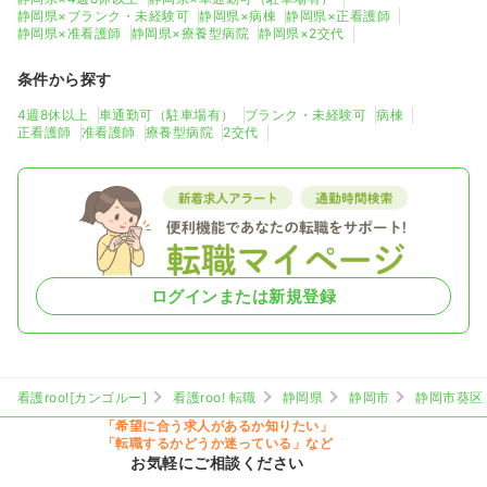
静岡県×ブランク・未経験可
静岡県×病棟
静岡県×正看護師
静岡県×准看護師
静岡県×療養型病院
静岡県×2交代
条件から探す
4週8休以上
車通勤可（駐車場有）
ブランク・未経験可
病棟
正看護師
准看護師
療養型病院
2交代
ログインまたは新規登録
看護roo![カンゴルー]
看護roo! 転職
静岡県
静岡市
静岡市葵区
「希望に合う求人があるか知りたい」
「転職するかどうか迷っている」など
お気軽にご相談ください