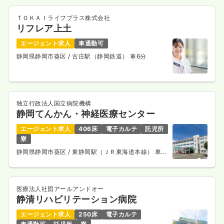
ＴＯＫＡＩライフプラス株式会社
リフレア上土
エージェント求人
車通勤可
静岡県静岡市葵区
/ 古庄駅（静岡鉄道） 車6分
独立行政法人国立病院機構
静岡てんかん・神経医療センター
エージェント求人
406床
電子カルテ
託児所
寮
静岡県静岡市葵区
/ 東静岡駅（ＪＲ東海道本線） 車15
分
医療法人社団アールアンドオー
静清リハビリテーション病院
エージェント求人
250床
電子カルテ