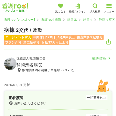
気になる
登録/ログイン
求人検索
メニュー
看護roo![カンゴルー]
看護roo! 転職
静岡県
静岡市
静岡市葵区
病棟
2交代 / 常勤
エージェント求人
年間休日120日
4週8休以上
担当業務未経験可
ブランク可
第二新卒可
月給37万円以上可
医療法人社団恒仁会
施設情報
静岡瀬名病院
静岡県静岡市葵区 / 草薙駅 バス20分
2026/07/01 更新
正看護師
一時募集休止
お問い合わせください