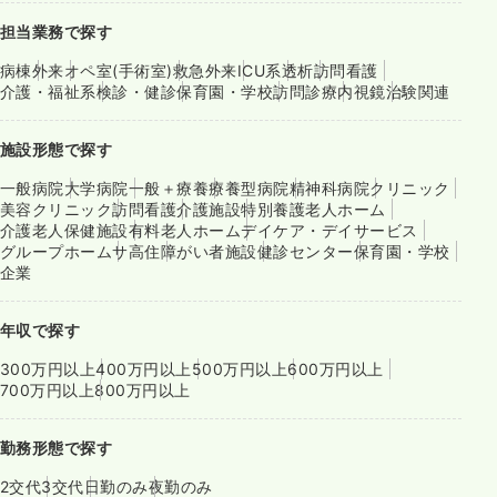
担当業務で探す
病棟
外来
オペ室(手術室)
救急外来
ICU系
透析
訪問看護
介護・福祉系
検診・健診
保育園・学校
訪問診療
内視鏡
治験関連
施設形態で探す
一般病院
大学病院
一般＋療養
療養型病院
精神科病院
クリニック
美容クリニック
訪問看護
介護施設
特別養護老人ホーム
介護老人保健施設
有料老人ホーム
デイケア・デイサービス
グループホーム
サ高住
障がい者施設
健診センター
保育園・学校
企業
年収で探す
300万円以上
400万円以上
500万円以上
600万円以上
700万円以上
800万円以上
勤務形態で探す
2交代
3交代
日勤のみ
夜勤のみ