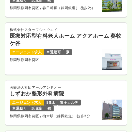
車通勤可
託児所
寮
静岡県静岡市葵区
/ 春日町駅（静岡鉄道） 徒歩2分
株式会社スタッフシュウエイ
医療対応型有料老人ホーム アクアホーム 葵牧
ケ谷
エージェント求人
車通勤可
寮
静岡県静岡市葵区
医療法人社団アールアンドオー
しずおか整形外科病院
エージェント求人
88床
電子カルテ
車通勤可
託児所
寮
静岡県静岡市葵区
/ 柚木駅（静岡鉄道） 徒歩3分