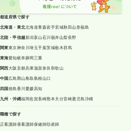
都道府県で探す
北海道・東北
北海道
青森
岩手
宮城
秋田
山形
福島
北陸・甲信越
新潟
富山
石川
福井
山梨
長野
関東
東京
神奈川
埼玉
千葉
茨城
栃木
群馬
東海
愛知
岐阜
静岡
三重
関西
大阪
京都
兵庫
滋賀
奈良
和歌山
中国
広島
岡山
鳥取
島根
山口
四国
徳島
香川
愛媛
高知
九州・沖縄
福岡
佐賀
長崎
熊本
大分
宮崎
鹿児島
沖縄
職種で探す
正看護師
准看護師
保健師
助産師