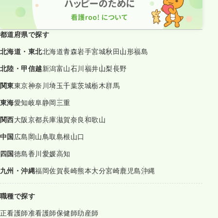
都道府県で探す
北海道・東北
北海道
青森
岩手
宮城
秋田
山形
福島
北陸・甲信越
新潟
富山
石川
福井
山梨
長野
関東
東京
神奈川
埼玉
千葉
茨城
栃木
群馬
東海
愛知
岐阜
静岡
三重
関西
大阪
京都
兵庫
滋賀
奈良
和歌山
中国
広島
岡山
鳥取
島根
山口
四国
徳島
香川
愛媛
高知
九州・沖縄
福岡
佐賀
長崎
熊本
大分
宮崎
鹿児島
沖縄
職種で探す
正看護師
准看護師
保健師
助産師