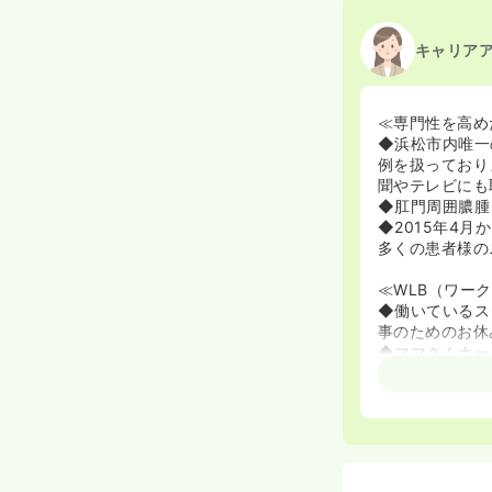
キャリア
≪専門性を高め
◆浜松市内唯一
例を扱っており
聞やテレビにも
◆肛門周囲膿腫
◆2015年4
多くの患者様の
≪WLB（ワー
◆働いているス
事のためのお休
◆ママさんナー
観日や家庭訪問
ていますので、
関係も良好です
◆残業は月5時