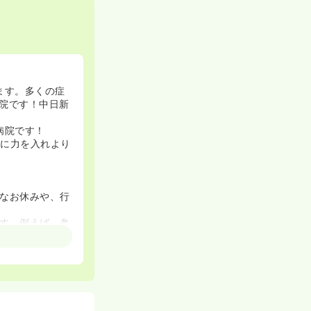
ます。多くの症
院です！中日新
病院です！
来に力を入れより
なお休みや、行
す。例えば、参
、柔軟に対応し
んが多く、人間
けます。