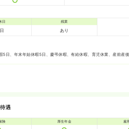
休日
残業
8日
あり
暇5日、年末年始休暇5日、慶弔休暇、有給休暇、育児休業、産前産
・待遇
保険
厚生年金
雇