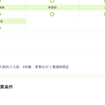
保険
車通勤
職金
人契約で入居。※対象：夜勤を行う看護師限定
就業条件