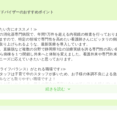
アドバイザーのおすすめポイント
たい方にオススメ！≫
の消化器専門病院で、年間1万件を超える内視鏡の検査を行っており
ますので、特定の領域で専門性を高めたい看護師さんにピッタリの病
取り上げられるような、最新医療を導入しています。
、直腸脱など複数の分野で静岡県1位の治療実績を誇る専門性の高い
月から病棟を１つ閉鎖し外来へと体制を変えました。看護外来や専門外
ニーズに応えていきたいと思っております。
クライフバランス）がとれる職場です♪≫
タッフは子育て中のスタッフが多いため、お子様の体調不良による急
みなども取りやすい職場ですよ！
スが多いからこそ、個人の都合や予定に合わせてシフトを組んでいま
の日は午前のみの勤務、午前中に予定がある日は午後からの勤務など
続きを読む
家庭の状況・ライフスタイルが変わっても長く働いているスタッフさ
♪
間前後が平均とかなり少なく、プライベートを重視して働いていただ