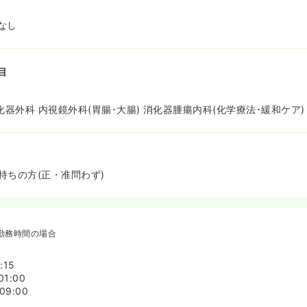
なし
目
化器外科 内視鏡外科(胃腸･大腸) 消化器腫瘍内科(化学療法･緩和ケア)
持ちの方(正・准問わず)
勤務時間の場合
:15
01:00
09:00