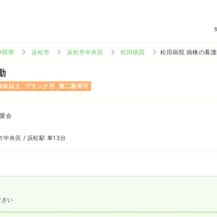
静岡県
浜松市
浜松市中央区
松田病院
松田病院 病棟の看
勤
8休以上
ブランク可
第二新卒可
愛会
中央区 / 浜松駅 車13分
ださい