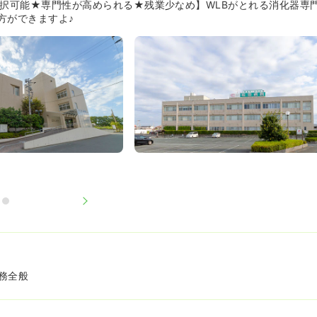
選択可能★専門性が高められる★残業少なめ】WLBがとれる消化器専
方ができますよ♪
務全般