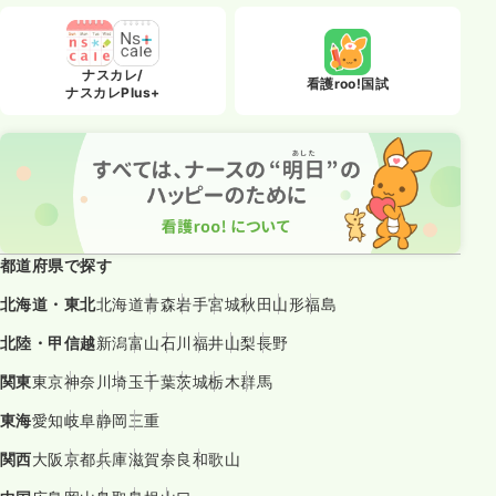
ナスカレ/
看護roo!国試
ナスカレPlus+
都道府県で探す
北海道・東北
北海道
青森
岩手
宮城
秋田
山形
福島
北陸・甲信越
新潟
富山
石川
福井
山梨
長野
関東
東京
神奈川
埼玉
千葉
茨城
栃木
群馬
東海
愛知
岐阜
静岡
三重
関西
大阪
京都
兵庫
滋賀
奈良
和歌山