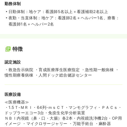
勤務体制
日勤体制：地ケア：看護師5名以上＋看護補助2名以上
夜勤・当直体制：地ケア：看護師2名＋ヘルパー1名、療養：
看護師1名＋ヘルパー2名
特徴
認定施設
・救急告示病院 ・育成医療厚生医療指定 ・急性期一般病棟 ・
慢性期療養病棟 ・人間ドック総合健診センター
医療設備
≪医療機器≫
・1.5Ｔ-ＭＲＩ・64列-ｍｓＣＴ・マンモグラフィ・ＰＡＣｓ・
ドップラーエコー3台・免疫生化学分析装置
ＮＢＩ内視鏡（鼻・口・大腸）各2本・内視鏡洗浄機2台・OP用
イメージ ・マイクロサージャリー ・万能手術台 ・麻酔器