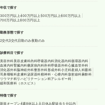
年収で探す
300万円以上
400万円以上
500万円以上
600万円以上
700万円以上
800万円以上
勤務形態で探す
2交代
3交代
日勤のみ
夜勤のみ
診療科目で探す
美容外科
美容皮膚科
内科
呼吸器内科
消化器内科
循環器内科
血液内科
腎臓内科
糖尿病内科
外科
呼吸器外科
心臓血管外科
消化器外科
脳神経外科
整形外科
形成外科
小児科
産婦人科
眼科
耳鼻咽喉科
皮膚科
泌尿器科
精神科・心療内科
放射線科
麻酔科
リウマチ科
リハビリテーション科
アレルギー科
緩和医療科（ホスピス）
特徴で探す
新規オープン
4週8休以上
土日休み
駅徒歩５分以内