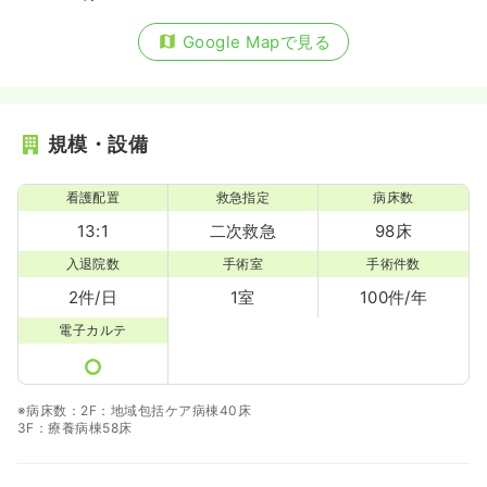
Google Mapで見る
規模・設備
看護配置
救急指定
病床数
13:1
二次救急
98床
入退院数
手術室
手術件数
2件/日
1室
100件/年
電子カルテ
※病床数：2F：地域包括ケア病棟40床
3F：療養病棟58床