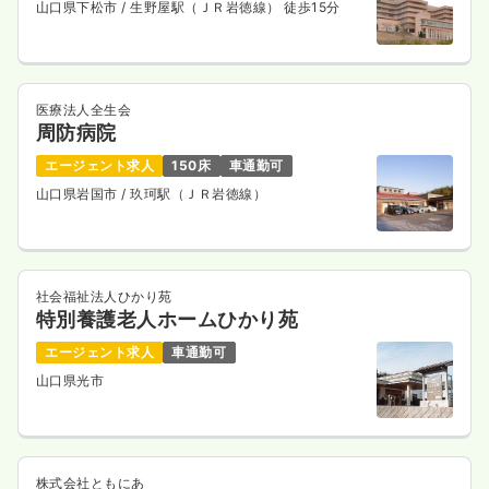
山口県下松市
/ 生野屋駅（ＪＲ岩徳線） 徒歩15分
医療法人全生会
周防病院
エージェント求人
150床
車通勤可
山口県岩国市
/ 玖珂駅（ＪＲ岩徳線）
社会福祉法人ひかり苑
特別養護老人ホームひかり苑
エージェント求人
車通勤可
山口県光市
株式会社ともにあ