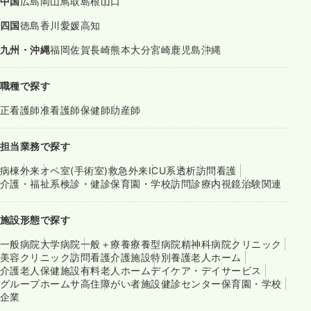
中国
広島
岡山
鳥取
島根
山口
四国
徳島
香川
愛媛
高知
九州・沖縄
福岡
佐賀
長崎
熊本
大分
宮崎
鹿児島
沖縄
職種で探す
正看護師
准看護師
保健師
助産師
担当業務で探す
病棟
外来
オペ室(手術室)
救急外来
ICU系
透析
訪問看護
介護・福祉系
検診・健診
保育園・学校
訪問診療
内視鏡
治験関連
施設形態で探す
一般病院
大学病院
一般＋療養
療養型病院
精神科病院
クリニック
美容クリニック
訪問看護
介護施設
特別養護老人ホーム
介護老人保健施設
有料老人ホーム
デイケア・デイサービス
グループホーム
サ高住
障がい者施設
健診センター
保育園・学校
企業