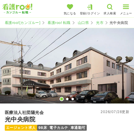
気になる
登録/ログイン
求人検索
メニュー
看護roo![カンゴルー]
看護roo! 転職
山口県
光市
光中央病院
2026/07/28更新
医療法人社団陽光会
光中央病院
エージェント求人
98床
電子カルテ
車通勤可