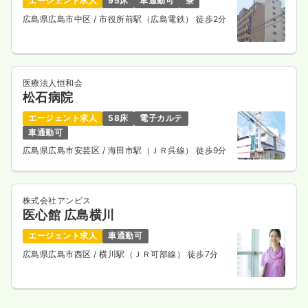
エージェント求人
95床
車通勤可
寮
広島県広島市中区
/ 市役所前駅（広島電鉄） 徒歩2分
医療法人恒和会
松石病院
エージェント求人
58床
電子カルテ
車通勤可
広島県広島市安芸区
/ 海田市駅（ＪＲ呉線） 徒歩9分
株式会社アンビス
医心館 広島横川
エージェント求人
車通勤可
広島県広島市西区
/ 横川駅（ＪＲ可部線） 徒歩7分