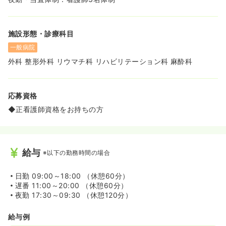
《定年後も長く、安心して働くことができる病院です。》
◆定年（65歳）を迎えた後もボーナス有りの月給制で働く
施設形態・診療科目
ことができ、長く安定して収入を得られる環境です。
◆最新設備で負担軽減：見守りカメラやセンサー付きの新
一般病院
しいナースコールシステムを導入しており、無駄な訪室や
外科 整形外科 リウマチ科 リハビリテーション科 麻酔科
動線を削減しています
◆救急車の受け入れは年間100件程度と少なく、51床の夜
勤を3名体制（看護師3名）で対応します。。
応募資格
《家庭とも両立しやすい環境です。》
◆正看護師資格をお持ちの方
◆残業もとても少ない環境です。有給は、半日単位で取得
ができるため午前中出勤して、午後に子供の授業参観に参
加されるなど家庭と両立のしやすい環境です。
◆子育てが落ち着いた方は、夜勤を少し多めにされる等、
働き方も柔軟に調整可能です。
給与
※以下の勤務時間の場合
《回復過程をやりがいに感じることのできる病院です。》
日勤
09:00～18:00 （休憩60分）
◆痛みを取るだけでなく運動器の寿命を伸ばすためにリハ
遅番
11:00～20:00 （休憩60分）
ビリにも力を入れています。
夜勤
17:30～09:30 （休憩120分）
回復して在宅復帰をされる患者様がほとんどのため、患者
様が回復され笑顔で対応されるやりがいを感じることがで
給与例
きます。