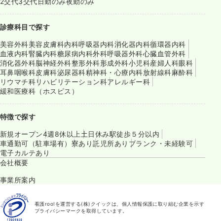
2交代
3交代
日勤のみ
夜勤のみ
診療科目で探す
美容外科
美容皮膚科
内科
呼吸器内科
消化器内科
循環器内科
血液内科
腎臓内科
糖尿病内科
外科
呼吸器外科
心臓血管外科
消化器外科
脳神経外科
整形外科
形成外科
小児科
産婦人科
眼科
耳鼻咽喉科
皮膚科
泌尿器科
精神科・心療内科
放射線科
麻酔科
リウマチ科
リハビリテーション科
アレルギー科
緩和医療科（ホスピス）
特徴で探す
新規オープン
4週8休以上
土日休み
駅徒歩５分以内
車通勤可（駐車場有）
寮あり
託児所あり
ブランク・未経験可
電子カルテあり
会社概要
事業所案内
看護roo!を運営する(株)クイックは、個人情報保護に取り組む企業を示す
プライバシーマークを取得しています。