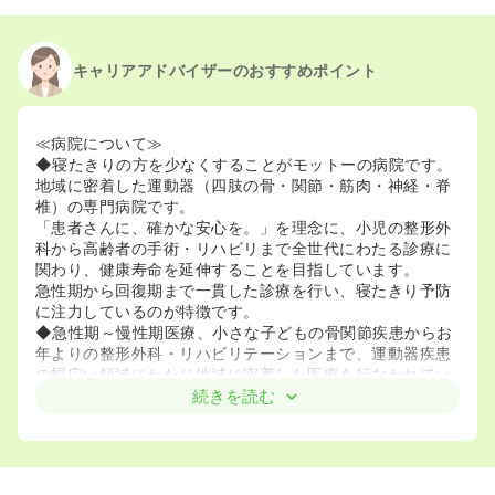
キャリアアドバイザーのおすすめポイント
≪病院について≫
◆寝たきりの方を少なくすることがモットーの病院です。
地域に密着した運動器（四肢の骨・関節・筋肉・神経・脊
椎）の専門病院です。
「患者さんに、確かな安心を。」を理念に、小児の整形外
科から高齢者の手術・リハビリまで全世代にわたる診療に
関わり、健康寿命を延伸することを目指しています。
急性期から回復期まで一貫した診療を行い、寝たきり予防
に注力しているのが特徴です。
◆急性期～慢性期医療、小さな子どもの骨関節疾患からお
年よりの整形外科・リハビリテーションまで、運動器疾患
の幅広い領域にわたり地域に密着した医療を行なわれてい
ます。
続きを読む
◆手術については、外傷による骨折、大腿骨近位部骨折を
中心とした高齢者の骨折と手の外科の手術が大半を占めて
いますが、小児の骨折手術、人工関節置換術（股、膝）、
リウマチの手術なども行なわれています。