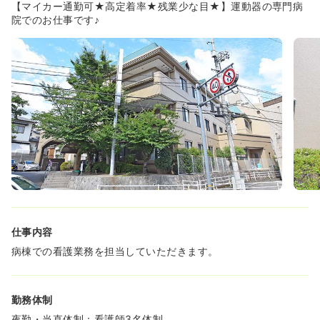
◆また、外来では小手術（外傷の縫合処置、腫瘤摘出、巻
【マイカー通勤可★高定着率★残業少な目★】運動器の専門病
き爪手術など）を多数行なわれています。
院でのお仕事です♪
《数字で見る原田整形外科病院》
・病床数51床（1病棟）※夜勤看護師3名体制
・救急搬送数年間100台程度（夜間救急は殆どございませ
ん。）
・残業月10時間未満
《回復過程をやりがいに感じることのできる病院です。》
◆痛みを取るだけでなく運動器の寿命を伸ばすためにリハ
ビリにも力を入れています。
回復して在宅復帰をされる患者様がほとんどのため、患者
様が回復され笑顔で対応されるやりがいを感じることがで
きます。
仕事内容
《働きやすい職場★定着率がとても良い病院です。》
◆年間を通して、とても定着の良い病院です。定年以降も
病棟での看護業務を担当していただきます。
働かれる方もいらっしゃいます。
長い方ですと15年、20年勤続される方もいらっしゃる環境
のため、働きやすい職場です。
勤務体制
◆産育休の復帰率も100％です。産後も戻りたくなるアッ
トホームな病院です。
夜勤・当直体制：看護師3名体制