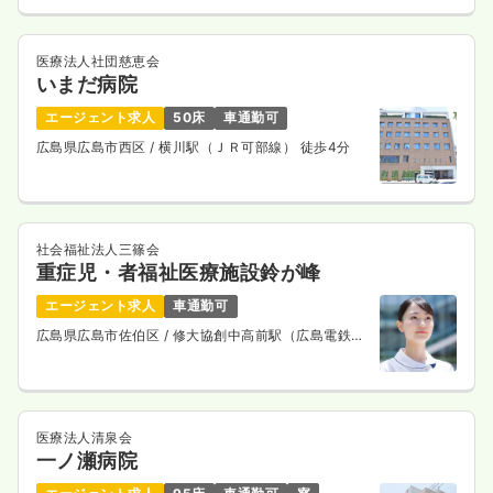
医療法人社団慈恵会
いまだ病院
エージェント求人
50床
車通勤可
広島県広島市西区
/ 横川駅（ＪＲ可部線） 徒歩4分
社会福祉法人三篠会
重症児・者福祉医療施設鈴が峰
エージェント求人
車通勤可
広島県広島市佐伯区
/ 修大協創中高前駅（広島電鉄宮
島線） 車9分
医療法人清泉会
一ノ瀬病院