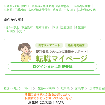
広島県×4週8休以上
広島県×車通勤可（駐車場有）
広島県×病棟
広島県×正看護師
広島県×准看護師
広島県×一般病院
広島県×2交代
条件から探す
4週8休以上
車通勤可（駐車場有）
病棟
正看護師
准看護師
一般病院
2交代
ログインまたは新規登録
看護roo![カンゴルー]
看護roo! 転職
広島県
広島市
広島市安佐
「希望に合う求人があるか知りたい」
「転職するかどうか迷っている」など
お気軽にご相談ください