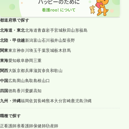
都道府県で探す
北海道・東北
北海道
青森
岩手
宮城
秋田
山形
福島
北陸・甲信越
新潟
富山
石川
福井
山梨
長野
関東
東京
神奈川
埼玉
千葉
茨城
栃木
群馬
東海
愛知
岐阜
静岡
三重
関西
大阪
京都
兵庫
滋賀
奈良
和歌山
中国
広島
岡山
鳥取
島根
山口
四国
徳島
香川
愛媛
高知
九州・沖縄
福岡
佐賀
長崎
熊本
大分
宮崎
鹿児島
沖縄
職種で探す
正看護師
准看護師
保健師
助産師