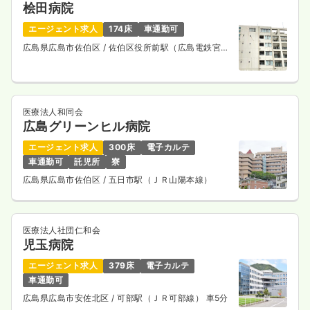
桧田病院
エージェント求人
174床
車通勤可
広島県広島市佐伯区
/ 佐伯区役所前駅（広島電鉄宮島
線） 徒歩6分
医療法人和同会
広島グリーンヒル病院
エージェント求人
300床
電子カルテ
車通勤可
託児所
寮
広島県広島市佐伯区
/ 五日市駅（ＪＲ山陽本線）
医療法人社団仁和会
児玉病院
エージェント求人
379床
電子カルテ
車通勤可
広島県広島市安佐北区
/ 可部駅（ＪＲ可部線） 車5分