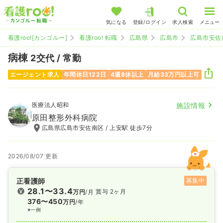
気になる
登録/ログイン
求人検索
メニュー
看護roo![カンゴルー]
看護roo! 転職
広島県
広島市
広島市安佐
病棟
2交代 / 常勤
エージェント求人
年間休日122日
4週8休以上
月給33万円以上可
医療法人昭和
施設情報
原田整形外科病院
広島県広島市安佐南区 / 上安駅 徒歩7分
2026/08/07 更新
正看護師
募集中
28.1〜33.4
賞与 2ヶ月
万円
/月
376〜450
万円
/年
※一例