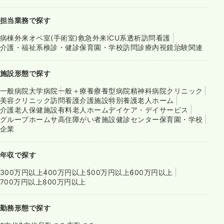
担当業務で探す
病棟
外来
オペ室(手術室)
救急外来
ICU系
透析
訪問看護
介護・福祉系
検診・健診
保育園・学校
訪問診療
内視鏡
治験関連
施設形態で探す
一般病院
大学病院
一般＋療養
療養型病院
精神科病院
クリニック
美容クリニック
訪問看護
介護施設
特別養護老人ホーム
介護老人保健施設
有料老人ホーム
デイケア・デイサービス
グループホーム
サ高住
障がい者施設
健診センター
保育園・学校
企業
年収で探す
300万円以上
400万円以上
500万円以上
600万円以上
700万円以上
800万円以上
勤務形態で探す