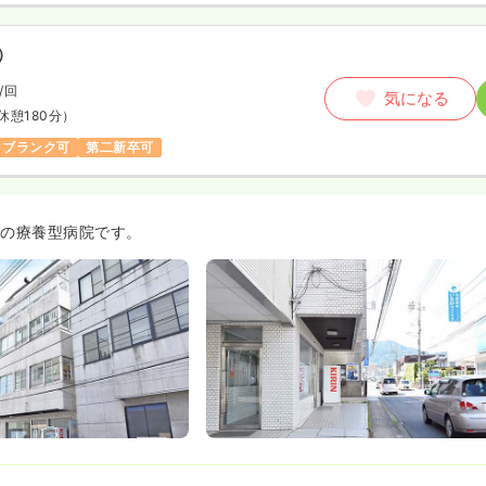
）
/回
気になる
休憩180分）
ブランク可
第二新卒可
床の療養型病院です。