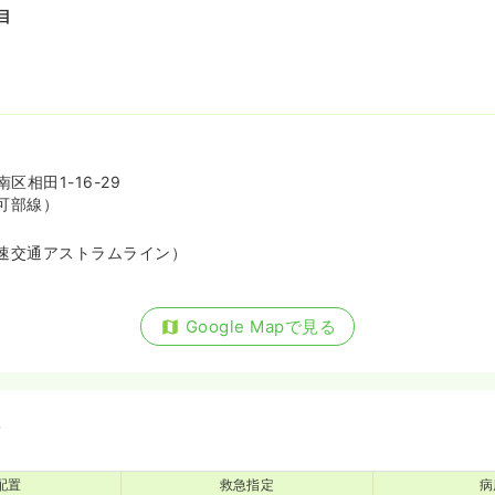
目
区相田1-16-29
可部線）
速交通アストラムライン）
Google Mapで見る
備
配置
救急指定
病