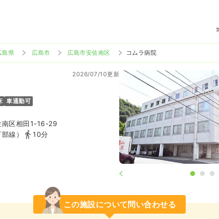
広島県
広島市
広島市安佐南区
コムラ病院
2026/07/10更新
床
車通勤可
区相田1-16-29
可部線）
10分
この施設について問い合わせる