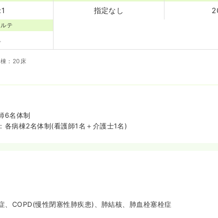
:1
指定なし
2
カルテ
棟：20床
師6名体制
各病棟2名体制(看護師1名＋介護士1名)
症、COPD(慢性閉塞性肺疾患)、肺結核、肺血栓塞栓症