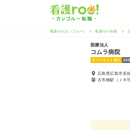
看護roo![カンゴルー]
看護roo! 転職
医療法人
コムラ病院
エージェント求人
20
広島県広島市安佐南
古市橋駅（ＪＲ