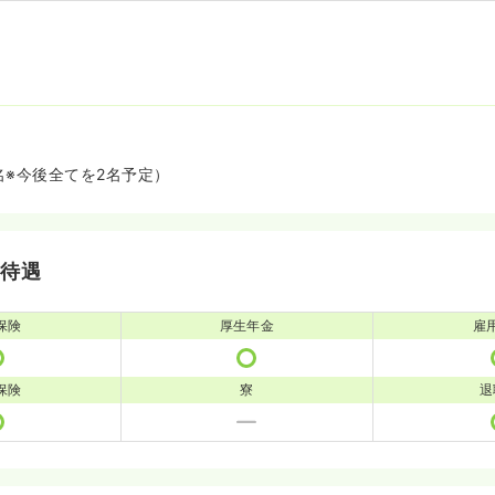
名※今後全てを2名予定）
・待遇
保険
厚生年金
雇
保険
寮
退