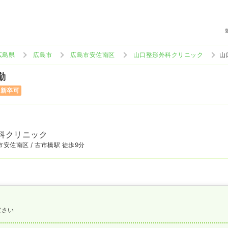
広島県
広島市
広島市安佐南区
山口整形外科クリニック
山
勤
二新卒可
科クリニック
安佐南区 / 古市橋駅 徒歩9分
ださい