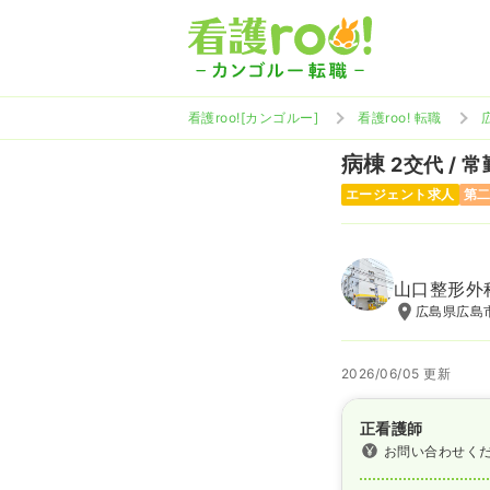
看護roo![カンゴルー]
看護roo! 転職
病棟
2交代 / 常
エージェント求人
第
山口整形外
広島県広島市
2026/06/05 更新
正看護師
お問い合わせく