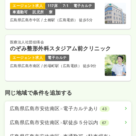
エージェント求人
117床
7:1
電子カルテ
車通勤可
託児所
寮
広島県広島市中区
/ 土橋駅（広島電鉄） 徒歩5分
医療法人社団伯瑛会
のぞみ整形外科スタジアム前クリニック
エージェント求人
電子カルテ
広島県広島市南区
/ 的場町駅（広島電鉄） 徒歩9分
同じ地域で条件を追加する
広島県広島市安佐南区
×
電子カルテあり
43
広島県広島市安佐南区
×
駅徒歩５分以内
67