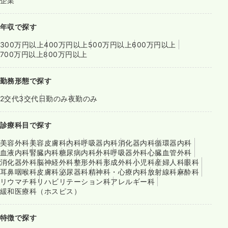
企業
年収で探す
300万円以上
400万円以上
500万円以上
600万円以上
700万円以上
800万円以上
勤務形態で探す
2交代
3交代
日勤のみ
夜勤のみ
診療科目で探す
美容外科
美容皮膚科
内科
呼吸器内科
消化器内科
循環器内科
血液内科
腎臓内科
糖尿病内科
外科
呼吸器外科
心臓血管外科
消化器外科
脳神経外科
整形外科
形成外科
小児科
産婦人科
眼科
耳鼻咽喉科
皮膚科
泌尿器科
精神科・心療内科
放射線科
麻酔科
リウマチ科
リハビリテーション科
アレルギー科
緩和医療科（ホスピス）
特徴で探す