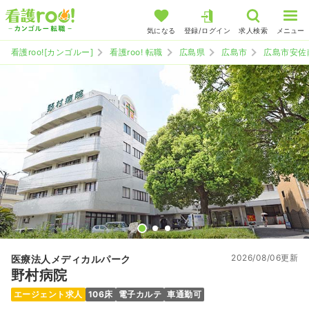
気になる
登録/ログイン
求人検索
メニュー
看護roo![カンゴルー]
看護roo! 転職
広島県
広島市
広島市安佐
2026/08/06更新
医療法人メディカルパーク
野村病院
エージェント求人
106床
電子カルテ
車通勤可