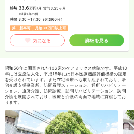
33.6
給与
万円
/月
賞与3.25ヶ月
※経験4年の例
時間
8:30～17:30
（休憩60分）
第二新卒可
月給33万円以上可
気になる
詳細を見る
昭和56年に開業された106床のケアミックス病院です。平成10
年には医療法人化、平成18年には日本医療機能評価機構の認定
を受けられています。また在宅医療へも取り組まれており、居
宅介護支援事業所、訪問看護ステーション、通所リハビリテー
ション、通所介護、訪問診療、訪問リハビリテーション、訪問
介護を展開されており、医療と介護の両面で地域に貢献してお
ります。