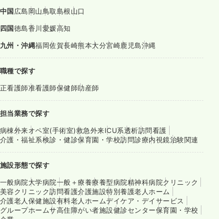
中国
広島
岡山
鳥取
島根
山口
四国
徳島
香川
愛媛
高知
九州・沖縄
福岡
佐賀
長崎
熊本
大分
宮崎
鹿児島
沖縄
職種で探す
正看護師
准看護師
保健師
助産師
担当業務で探す
病棟
外来
オペ室(手術室)
救急外来
ICU系
透析
訪問看護
介護・福祉系
検診・健診
保育園・学校
訪問診療
内視鏡
治験関連
施設形態で探す
一般病院
大学病院
一般＋療養
療養型病院
精神科病院
クリニック
美容クリニック
訪問看護
介護施設
特別養護老人ホーム
介護老人保健施設
有料老人ホーム
デイケア・デイサービス
グループホーム
サ高住
障がい者施設
健診センター
保育園・学校