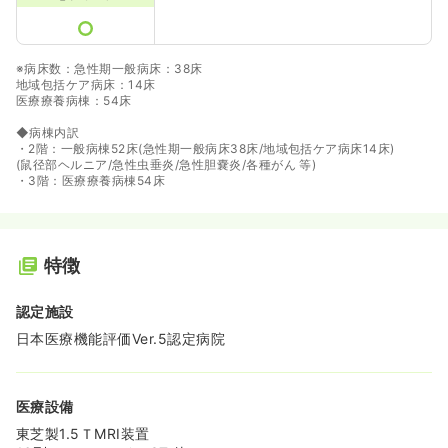
※病床数：急性期一般病床：38床
地域包括ケア病床：14床
医療療養病棟：54床
◆病棟内訳
・2階：一般病棟52床(急性期一般病床38床/地域包括ケア病床14床)
(鼠径部ヘルニア/急性虫垂炎/急性胆嚢炎/各種がん 等)
・3階：医療療養病棟54床
特徴
認定施設
日本医療機能評価Ver.5認定病院
医療設備
東芝製1.5ＴMRI装置