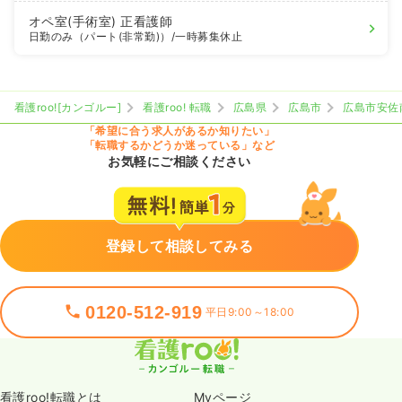
オペ室(手術室)
正看護師
日勤のみ（パート(非常勤)）
/一時募集休止
看護roo![カンゴルー]
看護roo! 転職
広島県
広島市
広島市安佐
「希望に合う求人があるか知りたい」
「転職するかどうか迷っている」など
お気軽にご相談ください
登録して相談してみる
0120-512-919
平日9:00～18:00
看護roo!転職とは
Myページ