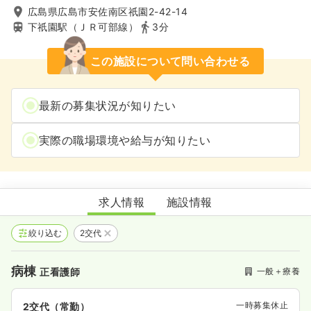
広島県広島市安佐南区祇園2-42-14
下祇園駅（ＪＲ可部線）
3分
この施設について問い合わせる
最新の募集状況が知りたい
実際の職場環境や給与が知りたい
野村病院
求人情報
施設情報
絞り込む
2交代
病棟
一般＋療養
正看護師
一時募集休止
2交代（常勤）