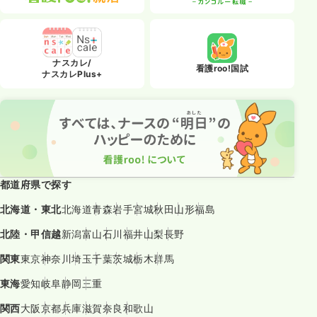
ナスカレ/
看護roo!国試
ナスカレPlus+
都道府県で探す
北海道・東北
北海道
青森
岩手
宮城
秋田
山形
福島
北陸・甲信越
新潟
富山
石川
福井
山梨
長野
関東
東京
神奈川
埼玉
千葉
茨城
栃木
群馬
東海
愛知
岐阜
静岡
三重
関西
大阪
京都
兵庫
滋賀
奈良
和歌山