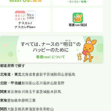
ナスカレ/
看護roo!国試
ナスカレPlus+
都道府県で探す
北海道・東北
北海道
青森
岩手
宮城
秋田
山形
福島
北陸・甲信越
新潟
富山
石川
福井
山梨
長野
関東
東京
神奈川
埼玉
千葉
茨城
栃木
群馬
東海
愛知
岐阜
静岡
三重
関西
大阪
京都
兵庫
滋賀
奈良
和歌山