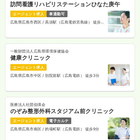
訪問看護リハビリステーションひなた庚午
エージェント求人
車通勤可
広島県広島市西区
/ 高須駅（広島電鉄宮島線） 徒歩5
分
一般財団法人広島県環境保健協会
健康クリニック
エージェント求人
広島県広島市中区
/ 別院前駅（広島電鉄） 徒歩3分
医療法人社団伯瑛会
のぞみ整形外科スタジアム前クリニック
エージェント求人
電子カルテ
広島県広島市南区
/ 的場町駅（広島電鉄） 徒歩9分