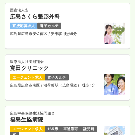
医療法人安
広島さくら整形外科
直接応募求人
電子カルテ
広島県広島市安佐南区
/ 安東駅 徒歩6分
医療法人社団飛翔会
寛田クリニック
エージェント求人
電子カルテ
広島県広島市南区
/ 稲荷町駅（広島電鉄） 徒歩1分
広島中央保健生活協同組合
福島生協病院
エージェント求人
165床
車通勤可
託児所
寮