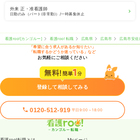
外来
正・准看護師
日勤のみ（パート(非常勤)）
/一時募集休止
看護roo![カンゴルー]
看護roo! 転職
広島県
広島市
広島市安佐
「希望に合う求人があるか知りたい」
「転職するかどうか迷っている」など
お気軽にご相談ください
登録して相談してみる
0120-512-919
平日9:00～18:00
看護roo!転職とは
Myページ