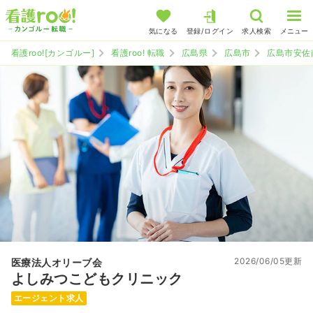
気になる
登録/ログイン
求人検索
メニュー
看護roo![カンゴルー]
看護roo! 転職
広島県
広島市
広島市安佐
2026/06/05更新
医療法人オリーブ会
よしみつこどもクリニック
エージェント求人