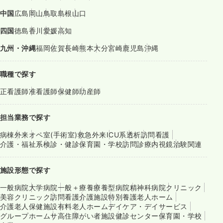
中国
広島
岡山
鳥取
島根
山口
四国
徳島
香川
愛媛
高知
九州・沖縄
福岡
佐賀
長崎
熊本
大分
宮崎
鹿児島
沖縄
職種で探す
正看護師
准看護師
保健師
助産師
担当業務で探す
病棟
外来
オペ室(手術室)
救急外来
ICU系
透析
訪問看護
介護・福祉系
検診・健診
保育園・学校
訪問診療
内視鏡
治験関連
施設形態で探す
一般病院
大学病院
一般＋療養
療養型病院
精神科病院
クリニック
美容クリニック
訪問看護
介護施設
特別養護老人ホーム
介護老人保健施設
有料老人ホーム
デイケア・デイサービス
グループホーム
サ高住
障がい者施設
健診センター
保育園・学校