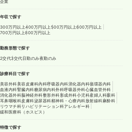
企業
年収で探す
300万円以上
400万円以上
500万円以上
600万円以上
700万円以上
800万円以上
勤務形態で探す
2交代
3交代
日勤のみ
夜勤のみ
診療科目で探す
美容外科
美容皮膚科
内科
呼吸器内科
消化器内科
循環器内科
血液内科
腎臓内科
糖尿病内科
外科
呼吸器外科
心臓血管外科
消化器外科
脳神経外科
整形外科
形成外科
小児科
産婦人科
眼科
耳鼻咽喉科
皮膚科
泌尿器科
精神科・心療内科
放射線科
麻酔科
リウマチ科
リハビリテーション科
アレルギー科
緩和医療科（ホスピス）
特徴で探す