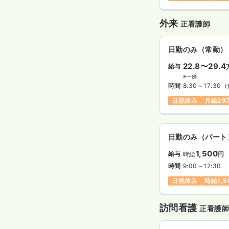
外来
正看護師
日勤のみ（常勤）
22.8〜29.4
給与
※一例
時間
8:30～17:30
（
日祝休み
月給29
日勤のみ（パート
1,500
給与
時給
円
時間
9:00～12:30
日祝休み
時給1,
訪問看護
正看護