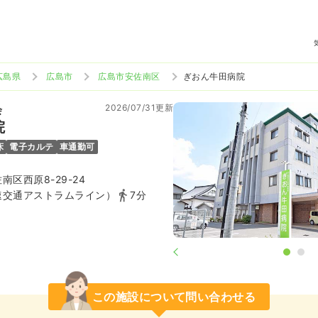
広島県
広島市
広島市安佐南区
ぎおん牛田病院
2026/07/31更新
会
院
床
電子カルテ
車通勤可
区西原8-29-24
速交通アストラムライン）
7分
この施設について問い合わせる