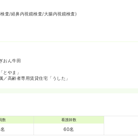
検査/経鼻内視鏡検査/大腸内視鏡検査)
等
ぎおん牛田
「とやま」
属／高齢者専用賃貸住宅「うした」
員数
看護師数
6名
60名