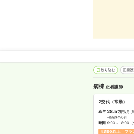
絞り込む
正看
病棟
正看護師
2交代（常勤）
28.5
給与
万円
/月
※経験5年の例
時間
9:00～18:00
（
4週8休以上
ブラ