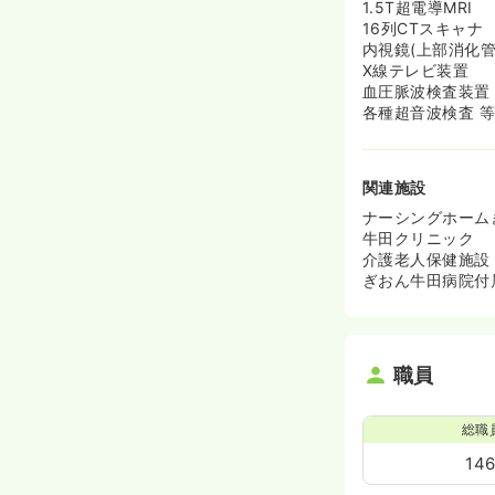
1.5T超電導MRI
16列CTスキャナ
内視鏡(上部消化管
X線テレビ装置
血圧脈波検査装置
各種超音波検査 
関連施設
ナーシングホーム
牛田クリニック
介護老人保健施設
ぎおん牛田病院付
職員
総職
14