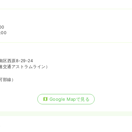
00
:00
区西原8-29-24
速交通アストラムライン）
可部線）
Google Mapで見る
備