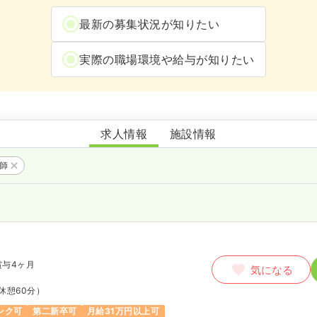
最新の募集状況が知りたい
実際の職場環境や給与が知りたい
ぎおん牛田病院
求人情報
施設情報
護師
賞与4ヶ月
気になる
休憩60分）
ンク可
第二新卒可
月給31万円以上可