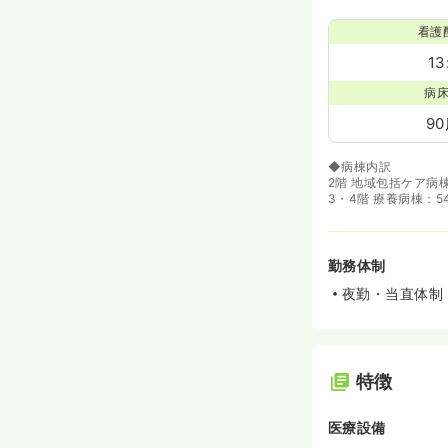
看護
13
病
9
◆病棟内訳
2階 地域包括ケア病
3・4階 療養病棟：5
勤務体制
夜勤・当直体制：
特徴
医療設備