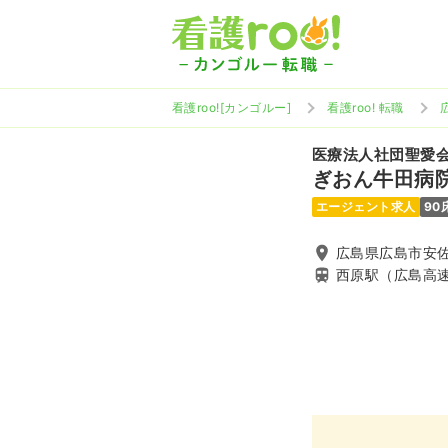
看護roo![カンゴルー]
看護roo! 転職
医療法人社団聖愛
ぎおん牛田病
エージェント求人
90
広島県広島市安佐南
西原駅（広島高