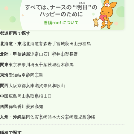
都道府県で探す
北海道・東北
北海道
青森
岩手
宮城
秋田
山形
福島
北陸・甲信越
新潟
富山
石川
福井
山梨
長野
関東
東京
神奈川
埼玉
千葉
茨城
栃木
群馬
東海
愛知
岐阜
静岡
三重
関西
大阪
京都
兵庫
滋賀
奈良
和歌山
中国
広島
岡山
鳥取
島根
山口
四国
徳島
香川
愛媛
高知
九州・沖縄
福岡
佐賀
長崎
熊本
大分
宮崎
鹿児島
沖縄
職種で探す