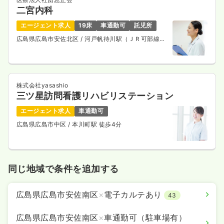
二宮内科
エージェント求人
19床
車通勤可
託児所
広島県広島市安佐北区
/ 河戸帆待川駅（ＪＲ可部線）
徒歩10分
株式会社yasashio
三ツ星訪問看護リハビリステーション
エージェント求人
車通勤可
広島県広島市中区
/ 本川町駅 徒歩4分
同じ地域で条件を追加する
広島県広島市安佐南区
×
電子カルテあり
43
広島県広島市安佐南区
×
車通勤可（駐車場有）