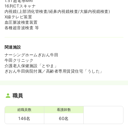
1.5T超電導MRI
16列CTスキャナ
内視鏡(上部消化管検査/経鼻内視鏡検査/大腸内視鏡検査)
X線テレビ装置
血圧脈波検査装置
各種超音波検査 等
関連施設
ナーシングホームぎおん牛田
牛田クリニック
介護老人保健施設「とやま」
ぎおん牛田病院付属／高齢者専用賃貸住宅「うした」
職員
総職員数
看護師数
146名
60名