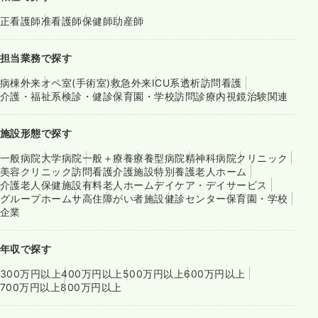
正看護師
准看護師
保健師
助産師
担当業務で探す
病棟
外来
オペ室(手術室)
救急外来
ICU系
透析
訪問看護
介護・福祉系
検診・健診
保育園・学校
訪問診療
内視鏡
治験関連
施設形態で探す
一般病院
大学病院
一般＋療養
療養型病院
精神科病院
クリニック
美容クリニック
訪問看護
介護施設
特別養護老人ホーム
介護老人保健施設
有料老人ホーム
デイケア・デイサービス
グループホーム
サ高住
障がい者施設
健診センター
保育園・学校
企業
年収で探す
300万円以上
400万円以上
500万円以上
600万円以上
700万円以上
800万円以上