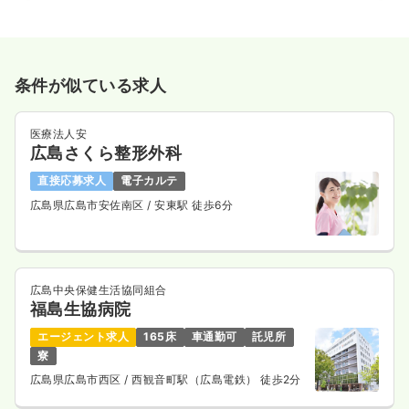
条件が似ている求人
医療法人安
広島さくら整形外科
直接応募求人
電子カルテ
広島県広島市安佐南区
/ 安東駅 徒歩6分
広島中央保健生活協同組合
福島生協病院
エージェント求人
165床
車通勤可
託児所
寮
広島県広島市西区
/ 西観音町駅（広島電鉄） 徒歩2分