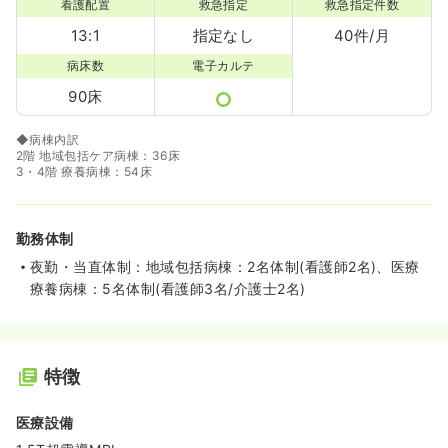
看護配置
救急指定
救急指定件数
13:1
指定なし
40件/月
病床数
電子カルテ
90床
◆病棟内訳
2階 地域包括ケア病棟：36床
3・4階 療養病棟：54床
勤務体制
夜勤・当直体制：地域包括病棟：2名体制(看護師2名)、医療
療養病棟：5名体制(看護師3名/介護士2名)
特徴
医療設備