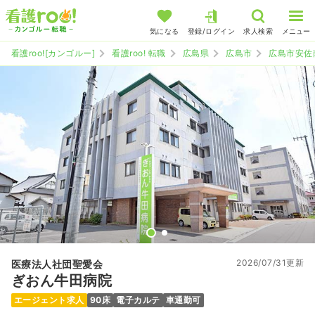
気になる
登録/ログイン
求人検索
メニュー
看護roo![カンゴルー]
看護roo! 転職
広島県
広島市
広島市安佐
2026/07/31更新
医療法人社団聖愛会
ぎおん牛田病院
エージェント求人
90床
電子カルテ
車通勤可