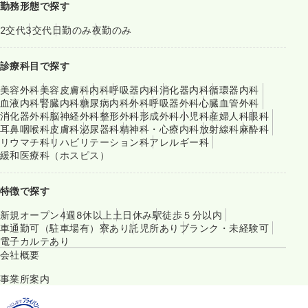
勤務形態で探す
2交代
3交代
日勤のみ
夜勤のみ
診療科目で探す
美容外科
美容皮膚科
内科
呼吸器内科
消化器内科
循環器内科
血液内科
腎臓内科
糖尿病内科
外科
呼吸器外科
心臓血管外科
消化器外科
脳神経外科
整形外科
形成外科
小児科
産婦人科
眼科
耳鼻咽喉科
皮膚科
泌尿器科
精神科・心療内科
放射線科
麻酔科
リウマチ科
リハビリテーション科
アレルギー科
緩和医療科（ホスピス）
特徴で探す
新規オープン
4週8休以上
土日休み
駅徒歩５分以内
車通勤可（駐車場有）
寮あり
託児所あり
ブランク・未経験可
電子カルテあり
会社概要
事業所案内