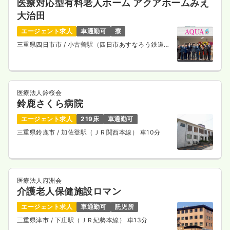
医療対応型有料老人ホーム アクアホームみえ
大治田
エージェント求人
車通勤可
寮
三重県四日市市
/ 小古曽駅（四日市あすなろう鉄道内
部線） 徒歩9分
医療法人鈴桜会
鈴鹿さくら病院
エージェント求人
219床
車通勤可
三重県鈴鹿市
/ 加佐登駅（ＪＲ関西本線） 車10分
医療法人府洲会
介護老人保健施設ロマン
エージェント求人
車通勤可
託児所
三重県津市
/ 下庄駅（ＪＲ紀勢本線） 車13分