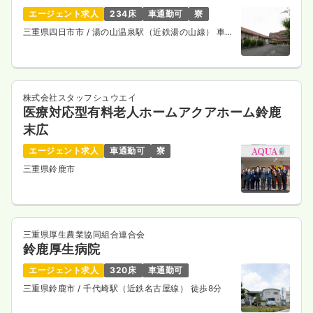
エージェント求人
234床
車通勤可
寮
三重県四日市市
/ 湯の山温泉駅（近鉄湯の山線） 車16
分
株式会社スタッフシュウエイ
医療対応型有料老人ホームアクアホーム鈴鹿
末広
エージェント求人
車通勤可
寮
三重県鈴鹿市
三重県厚生農業協同組合連合会
鈴鹿厚生病院
エージェント求人
320床
車通勤可
三重県鈴鹿市
/ 千代崎駅（近鉄名古屋線） 徒歩8分