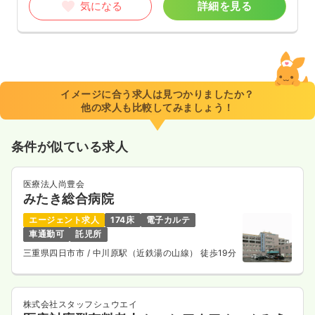
気になる
詳細を見る
イメージに合う求人は見つかりましたか？
他の求人も比較してみましょう！
条件が似ている求人
医療法人尚豊会
みたき総合病院
エージェント求人
174床
電子カルテ
車通勤可
託児所
三重県四日市市
/ 中川原駅（近鉄湯の山線） 徒歩19分
株式会社スタッフシュウエイ