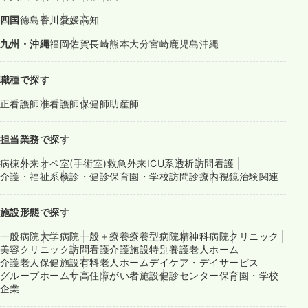
四国
徳島
香川
愛媛
高知
九州・沖縄
福岡
佐賀
長崎
熊本
大分
宮崎
鹿児島
沖縄
職種で探す
正看護師
准看護師
保健師
助産師
担当業務で探す
病棟
外来
オペ室(手術室)
救急外来
ICU系
透析
訪問看護
介護・福祉系
検診・健診
保育園・学校
訪問診療
内視鏡
治験関連
施設形態で探す
一般病院
大学病院
一般＋療養
療養型病院
精神科病院
クリニック
美容クリニック
訪問看護
介護施設
特別養護老人ホーム
介護老人保健施設
有料老人ホーム
デイケア・デイサービス
グループホーム
サ高住
障がい者施設
健診センター
保育園・学校
企業