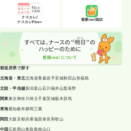
ナスカレ/
看護roo!国試
ナスカレPlus+
都道府県で探す
北海道・東北
北海道
青森
岩手
宮城
秋田
山形
福島
北陸・甲信越
新潟
富山
石川
福井
山梨
長野
関東
東京
神奈川
埼玉
千葉
茨城
栃木
群馬
東海
愛知
岐阜
静岡
三重
関西
大阪
京都
兵庫
滋賀
奈良
和歌山
中国
広島
岡山
鳥取
島根
山口