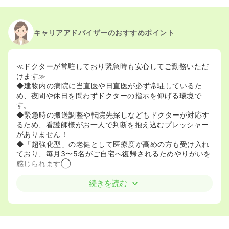
キャリアアドバイザーのおすすめポイント
≪ドクターが常駐しており緊急時も安心してご勤務いただ
けます≫
◆建物内の病院に当直医や日直医が必ず常駐しているた
め、夜間や休日を問わずドクターの指示を仰げる環境で
す。
◆緊急時の搬送調整や転院先探しなどもドクターが対応す
るため、看護師様がお一人で判断を抱え込むプレッシャー
がありません！
◆「超強化型」の老健として医療度が高めの方も受け入れ
ており、毎月3〜5名がご自宅へ復帰されるためやりがいを
感じられます◯
≪ご家庭やプライベートと両立して働くことができます≫
続きを読む
◆残業への配慮があり、子育て中の方などは時間通りに退
勤できるよう現場で協力し合う体制ができています。
◆日勤常勤のご希望や、ライフステージの変化に合わせて
夜勤を減らしたいといった働き方のご相談にも柔軟に対応