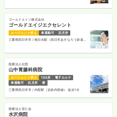
ゴールドエイジ株式会社
ゴールドエイジエクセレント
エージェント求人
車通勤可
託児所
三重県四日市市
/ 南日永駅（四日市あすなろう鉄道内
部線） 徒歩5分
医療法人社団
山中胃腸科病院
エージェント求人
103床
電子カルテ
車通勤可
託児所
寮
三重県四日市市
/ 内部駅（近鉄内部線） 徒歩1分
医療法人安仁会
水沢病院