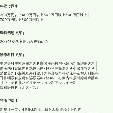
年収で探す
300万円以上
400万円以上
500万円以上
600万円以上
700万円以上
800万円以上
勤務形態で探す
2交代
3交代
日勤のみ
夜勤のみ
診療科目で探す
美容外科
美容皮膚科
内科
呼吸器内科
消化器内科
循環器内科
血液内科
腎臓内科
糖尿病内科
外科
呼吸器外科
心臓血管外科
消化器外科
脳神経外科
整形外科
形成外科
小児科
産婦人科
眼科
耳鼻咽喉科
皮膚科
泌尿器科
精神科・心療内科
放射線科
麻酔科
リウマチ科
リハビリテーション科
アレルギー科
緩和医療科（ホスピス）
特徴で探す
新規オープン
4週8休以上
土日休み
駅徒歩５分以内