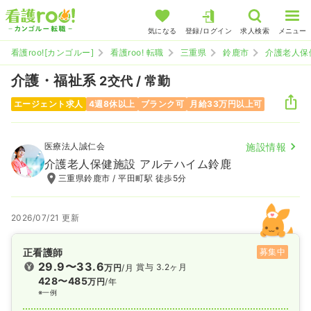
気になる
登録/ログイン
求人検索
メニュー
看護roo![カンゴルー]
看護roo! 転職
三重県
鈴鹿市
介護老人保
介護・福祉系
2交代 / 常勤
エージェント求人
4週8休以上
ブランク可
月給33万円以上可
医療法人誠仁会
施設情報
介護老人保健施設 アルテハイム鈴鹿
三重県鈴鹿市 / 平田町駅 徒歩5分
2026/07/21 更新
正看護師
募集中
29.9〜33.6
賞与 3.2ヶ月
万円
/月
428〜485
万円
/年
※一例