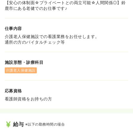
してくださいます。
【安心の体制面☆プライベートとの両立可能☆人間関係◎】鈴
◆急性期病院などでご経験を積み、「少し落ち着いた環境
鹿市にある老健でのお仕事です♪
でワークライフバランスを保ちたい」とお考えの看護師様
にはぴったりの職場です！
仕事内容
≪法人規模を活かしたフォロー体制で人間関係も安心です
≫
介護老人保健施設での看護業務をお任せします。
◆法人としてハラスメント等の指導を徹底しており、風通
通所の方のバイタルチェック等
しが良くスタッフが働きやすい職場環境作りに力を入れて
います。
◆多数の施設を展開している大規模法人だからこそ、お一
施設形態・診療科目
人おひとりが無理なく長く働き続けられる安定したバック
アップ体制がございます。
介護老人保健施設
応募資格
看護師資格をお持ちの方
給与
※以下の勤務時間の場合