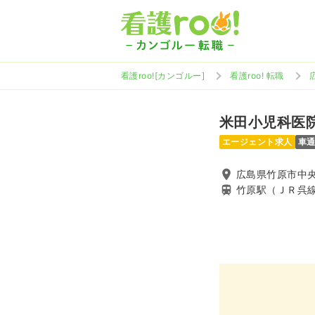
看護roo![カンゴルー]
看護roo! 転職
米田小児科医
エージェント求人
車
広島県竹原市中央2
竹原駅（ＪＲ呉