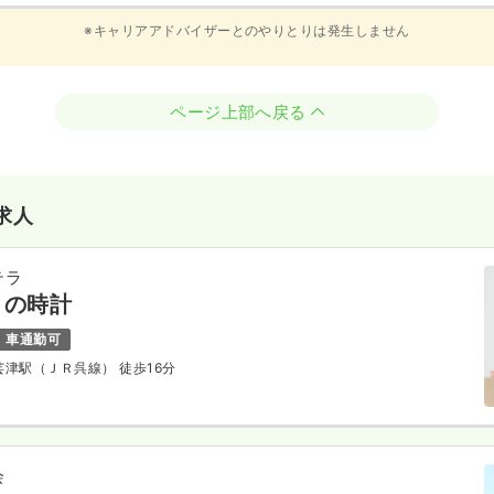
※キャリアアドバイザーとのやりとりは発生しません
ページ上部へ戻る
求人
テラ
りの時計
車通勤可
安芸津駅（ＪＲ呉線） 徒歩16分
会