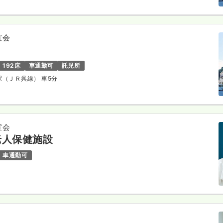
宣会
192床
車通勤可
託児所
原駅（ＪＲ呉線） 車5分
宣会
老人保健施設
車通勤可