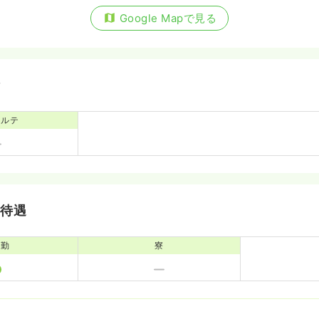
Google Mapで見る
備
カルテ
・待遇
通勤
寮