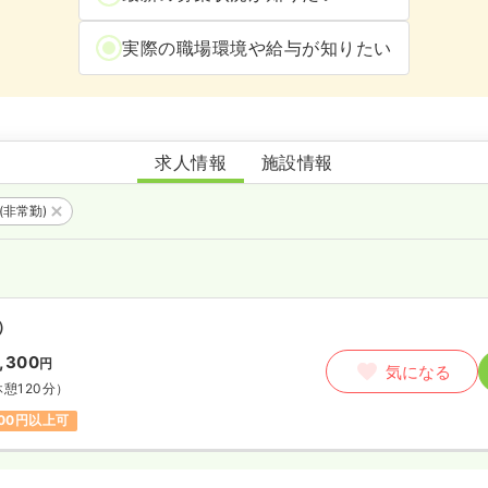
実際の職場環境や給与が知りたい
米田小児科医院
求人情報
施設情報
(非常勤)
）
,300
円
気になる
憩120分）
300円以上可