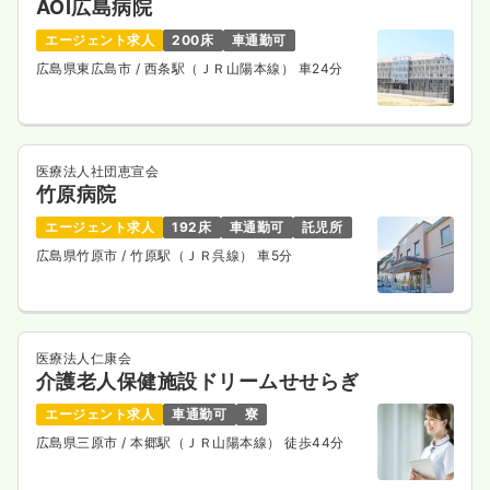
AOI広島病院
エージェント求人
200床
車通勤可
広島県東広島市
/ 西条駅（ＪＲ山陽本線） 車24分
医療法人社団恵宣会
竹原病院
エージェント求人
192床
車通勤可
託児所
広島県竹原市
/ 竹原駅（ＪＲ呉線） 車5分
医療法人仁康会
介護老人保健施設ドリームせせらぎ
エージェント求人
車通勤可
寮
広島県三原市
/ 本郷駅（ＪＲ山陽本線） 徒歩44分