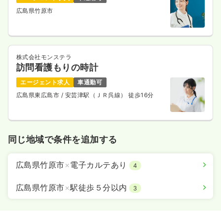
広島県竹原市
株式会社モンステラ
訪問看護もりの時計
エージェント求人
車通勤可
広島県東広島市
/ 安芸津駅（ＪＲ呉線） 徒歩16分
同じ地域で条件を追加する
広島県竹原市
×
電子カルテあり
4
広島県竹原市
×
駅徒歩５分以内
3