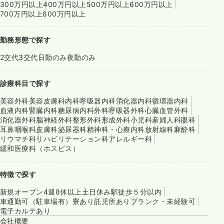
300万円以上
400万円以上
500万円以上
600万円以上
700万円以上
800万円以上
勤務形態で探す
2交代
3交代
日勤のみ
夜勤のみ
診療科目で探す
美容外科
美容皮膚科
内科
呼吸器内科
消化器内科
循環器内科
血液内科
腎臓内科
糖尿病内科
外科
呼吸器外科
心臓血管外科
消化器外科
脳神経外科
整形外科
形成外科
小児科
産婦人科
眼科
耳鼻咽喉科
皮膚科
泌尿器科
精神科・心療内科
放射線科
麻酔科
リウマチ科
リハビリテーション科
アレルギー科
緩和医療科（ホスピス）
特徴で探す
新規オープン
4週8休以上
土日休み
駅徒歩５分以内
車通勤可（駐車場有）
寮あり
託児所あり
ブランク・未経験可
電子カルテあり
会社概要