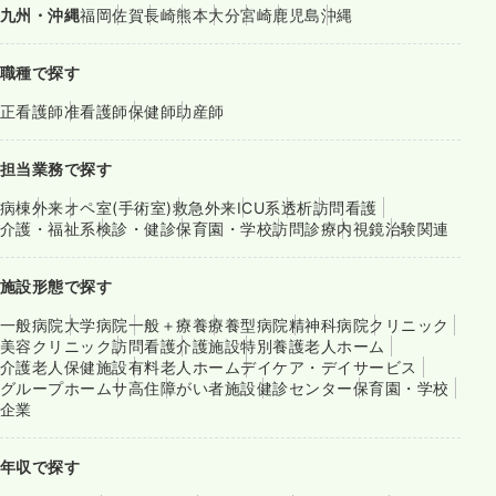
九州・沖縄
福岡
佐賀
長崎
熊本
大分
宮崎
鹿児島
沖縄
職種で探す
正看護師
准看護師
保健師
助産師
担当業務で探す
病棟
外来
オペ室(手術室)
救急外来
ICU系
透析
訪問看護
介護・福祉系
検診・健診
保育園・学校
訪問診療
内視鏡
治験関連
施設形態で探す
一般病院
大学病院
一般＋療養
療養型病院
精神科病院
クリニック
美容クリニック
訪問看護
介護施設
特別養護老人ホーム
介護老人保健施設
有料老人ホーム
デイケア・デイサービス
グループホーム
サ高住
障がい者施設
健診センター
保育園・学校
企業
年収で探す