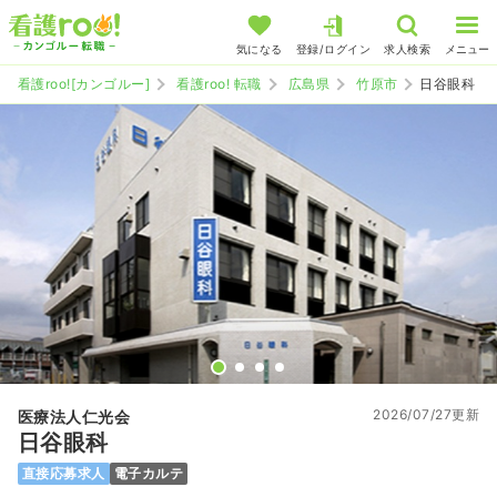
気になる
登録/ログイン
求人検索
メニュー
看護roo![カンゴルー]
看護roo! 転職
広島県
竹原市
日谷眼科
2026/07/27更新
医療法人仁光会
日谷眼科
直接応募求人
電子カルテ