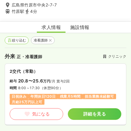
広島県竹原市中央2-7-7
竹原駅
4分
日谷眼科
求人情報
施設情報
絞り込む
准看護師
外来
クリニック
正・准看護師
2交代（常勤）
20.8〜25.6
給与
万円
/月
賞与2回
時間
8:00～17:30
（休憩90分）
日祝休み
年間休日120日
残業月5時間
担当業務未経験可
月給25万円以上可
気になる
詳細を見る