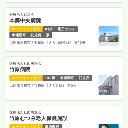
医療法人仁康会
本郷中央病院
エージェント求人
81床
電子カルテ
車通勤可
託児所
寮
広島県三原市
/ 本郷駅（ＪＲ山陽本線） 車10分
医療法人社団恵宣会
竹原病院
エージェント求人
192床
車通勤可
託児所
広島県竹原市
/ 竹原駅（ＪＲ呉線） 車5分
医療法人社団恵宣会
竹原むつみ老人保健施設
エージェント求人
車通勤可