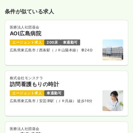
条件が似ている求人
医療法人社団葵会
AOI広島病院
エージェント求人
200床
車通勤可
広島県東広島市
/ 西条駅（ＪＲ山陽本線） 車24分
株式会社モンステラ
訪問看護もりの時計
エージェント求人
車通勤可
広島県東広島市
/ 安芸津駅（ＪＲ呉線） 徒歩16分
医療法人社団葵会