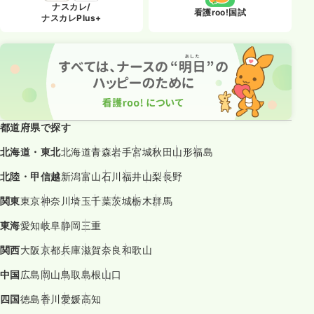
ナスカレ/
看護roo!国試
ナスカレPlus+
都道府県で探す
北海道・東北
北海道
青森
岩手
宮城
秋田
山形
福島
北陸・甲信越
新潟
富山
石川
福井
山梨
長野
関東
東京
神奈川
埼玉
千葉
茨城
栃木
群馬
東海
愛知
岐阜
静岡
三重
関西
大阪
京都
兵庫
滋賀
奈良
和歌山
中国
広島
岡山
鳥取
島根
山口
四国
徳島
香川
愛媛
高知