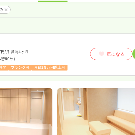
のみ
万円
/月
賞与4ヶ月
気になる
休憩60分）
時間
ブランク可
月給25万円以上可