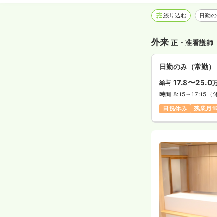
絞り込む
日勤
外来
正・准看護師
日勤のみ（常勤）
17.8〜25.0
給与
時間
8:15～17:15
（
日祝休み
残業月1