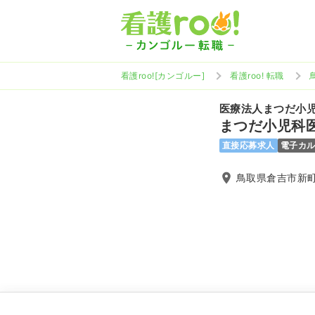
看護roo![カンゴルー]
看護roo! 転職
医療法人まつだ小
まつだ小児科
直接応募求人
電子カ
鳥取県倉吉市新町3