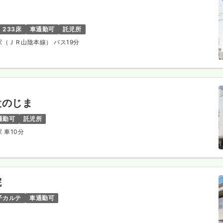
233床
車通勤可
託児所
吉駅（ＪＲ山陰本線） バス19分
設のじま
通勤可
託児所
駅 車10分
院
子カルテ
車通勤可