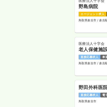
医療法人十字会
野島病院
エージェント求人
鳥取県倉吉市
/ 倉
医療法人十字会
老人保健施
直接応募求人
車
鳥取県倉吉市
/ 倉吉
野田外科医
直接応募求人
電
鳥取県倉吉市