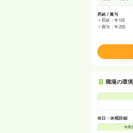
昇給 / 賞与
昇給：年1回
賞与：年2回
職場の環
休日・休暇詳細
年間