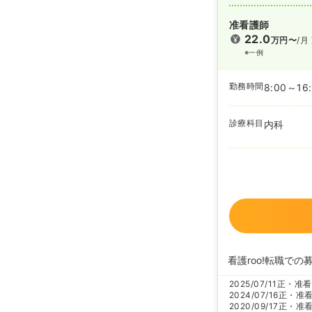
准看護師
22.0
万円〜
/月
※一例
勤務時間
8:00～16
診療科目
内科
看護roo!転職での
2025/07/11
正・准看
2024/07/16
正・准
2020/09/17
正・准