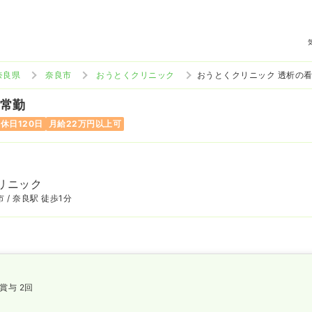
奈良県
奈良市
おうとくクリニック
おうとくクリニック 透析の
 常勤
休日120日
月給22万円以上可
リニック
 / 奈良駅 徒歩1分
賞与 2回