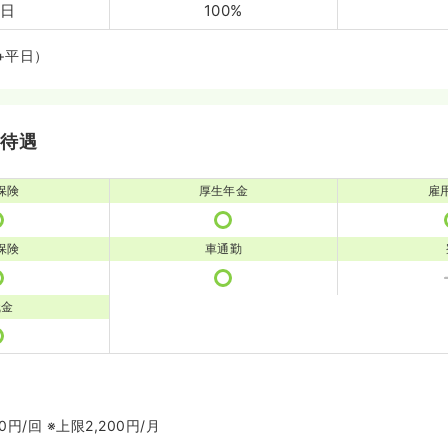
0日
100%
+平日）
・待遇
保険
厚生年金
雇
保険
車通勤
職金
円/回 ※上限2,200円/月