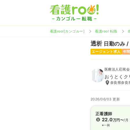
看護roo![カンゴルー]
看護roo! 転職
透析
日勤のみ /
エージェント求人
年間
医療法人応篤会
おうとくク
奈良県奈良市
2026/06/03 更新
正看護師
22.0
万円〜
/月
※一例