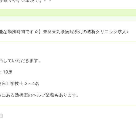
が取りやすい環境です＾＾
能な勤務時間です☆】奈良東九条病院系列の透析クリニック求人♪
当していただきます。
：19床
臨床工学技士 3～4名
内にある透析室のヘルプ業務もあります。
目