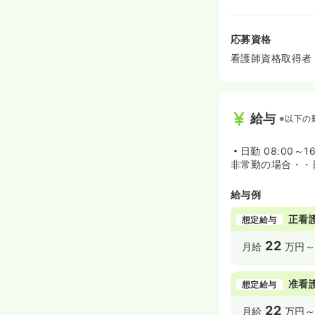
応募資格
看護師資格取得者
給与
※以下の
日勤
08:00～16
非常勤の場合・・日
給与例
正看
想定給与
22
月給
万円
准看
想定給与
22
月給
万円