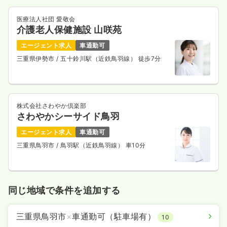
医療法人社団 愛敬会
介護老人保健施設 山咲苑
エージェント求人
車通勤可
三重県伊勢市
/ 五十鈴川駅（近鉄鳥羽線） 徒歩7分
株式会社さわやか倶楽部
さわやかシーサイド鳥羽
エージェント求人
車通勤可
三重県鳥羽市
/ 鳥羽駅（近鉄鳥羽線） 車10分
同じ地域で条件を追加する
三重県鳥羽市
×
車通勤可（駐車場有）
10