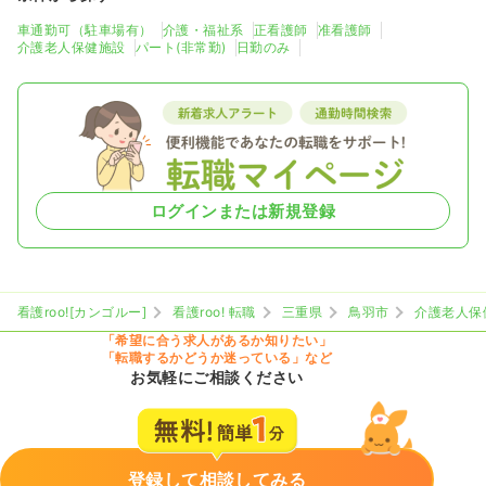
車通勤可（駐車場有）
介護・福祉系
正看護師
准看護師
介護老人保健施設
パート(非常勤)
日勤のみ
ログインまたは新規登録
看護roo![カンゴルー]
看護roo! 転職
三重県
鳥羽市
介護老人保
「希望に合う求人があるか知りたい」
「転職するかどうか迷っている」など
お気軽にご相談ください
登録して相談してみる