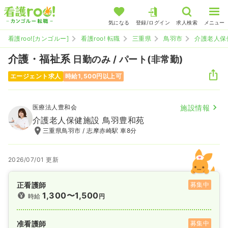
気になる
登録/ログイン
求人検索
メニュー
看護roo![カンゴルー]
看護roo! 転職
三重県
鳥羽市
介護老人保
介護・福祉系
日勤のみ / パート(非常勤)
エージェント求人
時給1,500円以上可
医療法人豊和会
施設情報
介護老人保健施設 鳥羽豊和苑
三重県鳥羽市 / 志摩赤崎駅 車8分
2026/07/01 更新
正看護師
募集中
1,300〜1,500
時給
円
准看護師
募集中