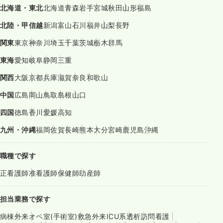
北海道・東北
北海道
青森
岩手
宮城
秋田
山形
福島
北陸・甲信越
新潟
富山
石川
福井
山梨
長野
関東
東京
神奈川
埼玉
千葉
茨城
栃木
群馬
東海
愛知
岐阜
静岡
三重
関西
大阪
京都
兵庫
滋賀
奈良
和歌山
中国
広島
岡山
鳥取
島根
山口
四国
徳島
香川
愛媛
高知
九州・沖縄
福岡
佐賀
長崎
熊本
大分
宮崎
鹿児島
沖縄
職種で探す
正看護師
准看護師
保健師
助産師
担当業務で探す
病棟
外来
オペ室(手術室)
救急外来
ICU系
透析
訪問看護