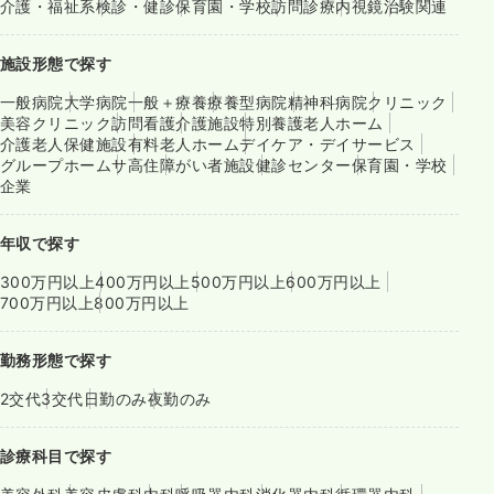
介護・福祉系
検診・健診
保育園・学校
訪問診療
内視鏡
治験関連
施設形態で探す
一般病院
大学病院
一般＋療養
療養型病院
精神科病院
クリニック
美容クリニック
訪問看護
介護施設
特別養護老人ホーム
介護老人保健施設
有料老人ホーム
デイケア・デイサービス
グループホーム
サ高住
障がい者施設
健診センター
保育園・学校
企業
年収で探す
300万円以上
400万円以上
500万円以上
600万円以上
700万円以上
800万円以上
勤務形態で探す
2交代
3交代
日勤のみ
夜勤のみ
診療科目で探す