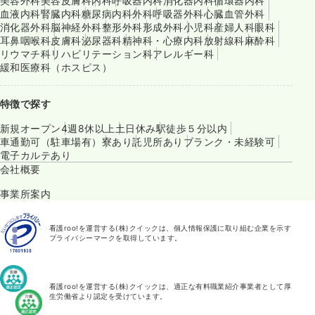
美容外科
美容皮膚科
内科
呼吸器内科
消化器内科
循環器内科
血液内科
腎臓内科
糖尿病内科
外科
呼吸器外科
心臓血管外科
消化器外科
脳神経外科
整形外科
形成外科
小児科
産婦人科
眼科
耳鼻咽喉科
皮膚科
泌尿器科
精神科・心療内科
放射線科
麻酔科
リウマチ科
リハビリテーション科
アレルギー科
緩和医療科（ホスピス）
特徴で探す
新規オープン
4週8休以上
土日休み
駅徒歩５分以内
車通勤可（駐車場有）
寮あり
託児所あり
ブランク・未経験可
電子カルテあり
会社概要
事業所案内
看護roo!を運営する(株)クイックは、個人情報保護に取り組む企業を示す
プライバシーマークを取得しています。
看護roo!を運営する(株)クイックは、適正な有料職業紹介事業者として厚
生労働省より認定を受けています。