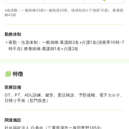
※病床数：一般病棟35床(一般病床25床、地域包括ケア病床10床)、療養病
棟45床
勤務体制
夜勤・当直体制：一般病棟:看護師2名+介護1名(深夜帯10時ｰ7
時不在) 療養病棟:看護師1名+介護2名
特徴
医療設備
OT、PT、ADL訓練、健管、委託検診、予防接種、電子カルテ、
日帰り手術（肛門疾患）
関連施設
社会福祉法人 白寿会（三重県津市一身田豊野1659）