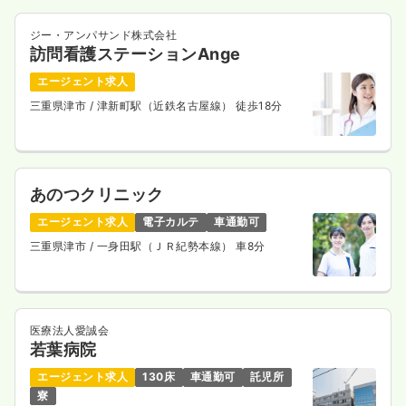
ジー・アンパサンド株式会社
訪問看護ステーションAnge
エージェント求人
三重県津市
/ 津新町駅（近鉄名古屋線） 徒歩18分
あのつクリニック
エージェント求人
電子カルテ
車通勤可
三重県津市
/ 一身田駅（ＪＲ紀勢本線） 車8分
医療法人愛誠会
若葉病院
エージェント求人
130床
車通勤可
託児所
寮