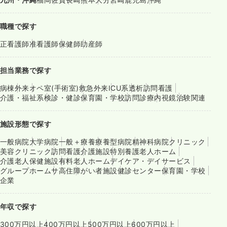
職種で探す
正看護師
准看護師
保健師
助産師
担当業務で探す
病棟
外来
オペ室(手術室)
救急外来
ICU系
透析
訪問看護
介護・福祉系
検診・健診
保育園・学校
訪問診療
内視鏡
治験関連
施設形態で探す
一般病院
大学病院
一般＋療養
療養型病院
精神科病院
クリニック
美容クリニック
訪問看護
介護施設
特別養護老人ホーム
介護老人保健施設
有料老人ホーム
デイケア・デイサービス
グループホーム
サ高住
障がい者施設
健診センター
保育園・学校
企業
年収で探す
300万円以上
400万円以上
500万円以上
600万円以上