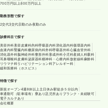
700万円以上
800万円以上
勤務形態で探す
2交代
3交代
日勤のみ
夜勤のみ
診療科目で探す
美容外科
美容皮膚科
内科
呼吸器内科
消化器内科
循環器内科
血液内科
腎臓内科
糖尿病内科
外科
呼吸器外科
心臓血管外科
消化器外科
脳神経外科
整形外科
形成外科
小児科
産婦人科
眼科
耳鼻咽喉科
皮膚科
泌尿器科
精神科・心療内科
放射線科
麻酔科
リウマチ科
リハビリテーション科
アレルギー科
緩和医療科（ホスピス）
特徴で探す
新規オープン
4週8休以上
土日休み
駅徒歩５分以内
車通勤可（駐車場有）
寮あり
託児所あり
ブランク・未経験可
電子カルテあり
会社概要