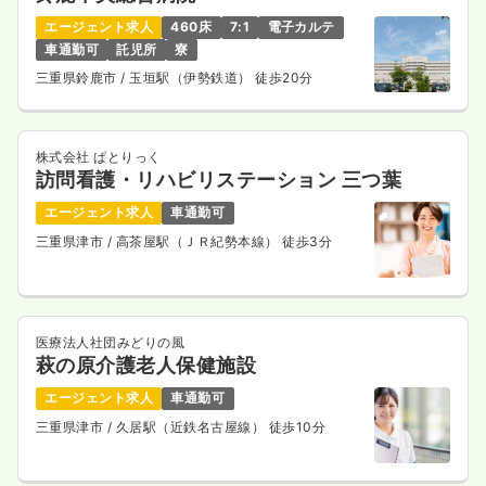
エージェント求人
460床
7:1
電子カルテ
車通勤可
託児所
寮
三重県鈴鹿市
/ 玉垣駅（伊勢鉄道） 徒歩20分
株式会社 ぱとりっく
訪問看護・リハビリステーション 三つ葉
エージェント求人
車通勤可
三重県津市
/ 高茶屋駅（ＪＲ紀勢本線） 徒歩3分
医療法人社団みどりの風
萩の原介護老人保健施設
エージェント求人
車通勤可
三重県津市
/ 久居駅（近鉄名古屋線） 徒歩10分