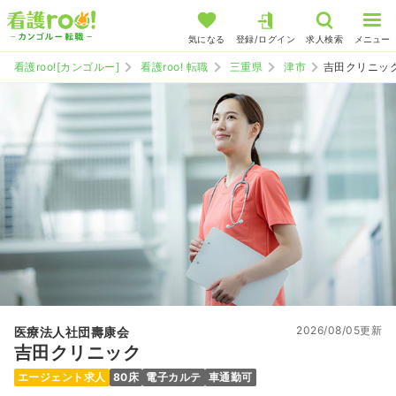
気になる
登録/ログイン
求人検索
メニュー
看護roo![カンゴルー]
看護roo! 転職
三重県
津市
吉田クリニッ
2026/08/05更新
医療法人社団壽康会
吉田クリニック
エージェント求人
80床
電子カルテ
車通勤可