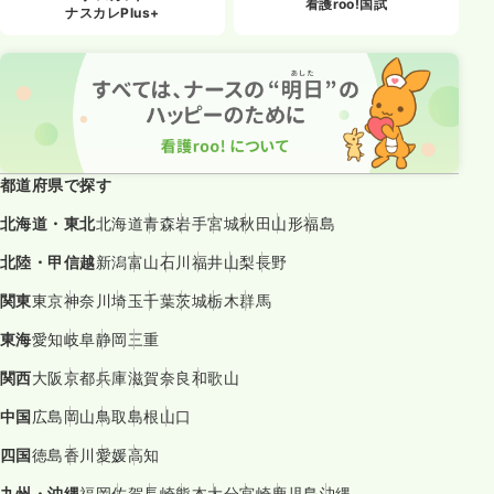
看護roo!国試
ナスカレPlus+
都道府県で探す
北海道・東北
北海道
青森
岩手
宮城
秋田
山形
福島
北陸・甲信越
新潟
富山
石川
福井
山梨
長野
関東
東京
神奈川
埼玉
千葉
茨城
栃木
群馬
東海
愛知
岐阜
静岡
三重
関西
大阪
京都
兵庫
滋賀
奈良
和歌山
中国
広島
岡山
鳥取
島根
山口
四国
徳島
香川
愛媛
高知
九州・沖縄
福岡
佐賀
長崎
熊本
大分
宮崎
鹿児島
沖縄