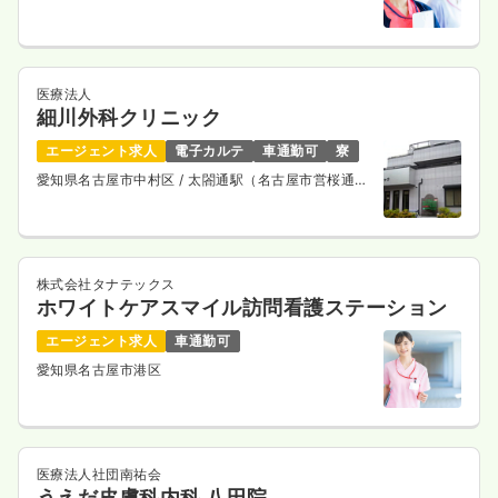
8分
医療法人
細川外科クリニック
エージェント求人
電子カルテ
車通勤可
寮
愛知県名古屋市中村区
/ 太閤通駅（名古屋市営桜通
線） 徒歩3分
株式会社タナテックス
ホワイトケアスマイル訪問看護ステーション
エージェント求人
車通勤可
愛知県名古屋市港区
医療法人社団南祐会
うえだ皮膚科内科 八田院