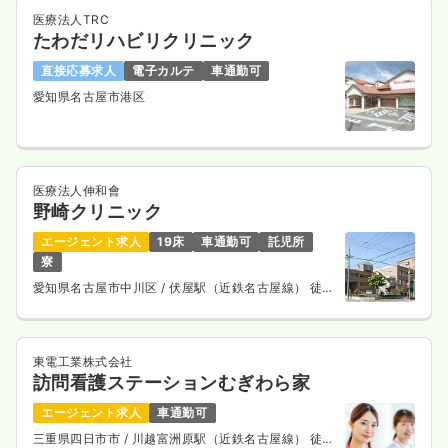
医療法人TRC
たわだリハビリクリニック
直接応募求人
電子カルテ
車通勤可
愛知県名古屋市港区
医療法人伸和會
野崎クリニック
エージェント求人
19床
車通勤可
託児所
寮
愛知県名古屋市中川区
/ 伏屋駅（近鉄名古屋線） 徒歩
16分
東電工業株式会社
訪問看護ステーションむぎわら家
エージェント求人
車通勤可
三重県四日市市
/ 川越富洲原駅（近鉄名古屋線） 徒歩