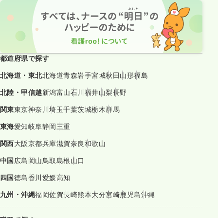
都道府県で探す
北海道・東北
北海道
青森
岩手
宮城
秋田
山形
福島
北陸・甲信越
新潟
富山
石川
福井
山梨
長野
関東
東京
神奈川
埼玉
千葉
茨城
栃木
群馬
東海
愛知
岐阜
静岡
三重
関西
大阪
京都
兵庫
滋賀
奈良
和歌山
中国
広島
岡山
鳥取
島根
山口
四国
徳島
香川
愛媛
高知
九州・沖縄
福岡
佐賀
長崎
熊本
大分
宮崎
鹿児島
沖縄