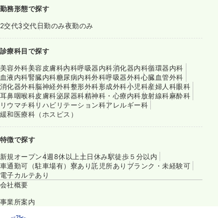
勤務形態で探す
2交代
3交代
日勤のみ
夜勤のみ
診療科目で探す
美容外科
美容皮膚科
内科
呼吸器内科
消化器内科
循環器内科
血液内科
腎臓内科
糖尿病内科
外科
呼吸器外科
心臓血管外科
消化器外科
脳神経外科
整形外科
形成外科
小児科
産婦人科
眼科
耳鼻咽喉科
皮膚科
泌尿器科
精神科・心療内科
放射線科
麻酔科
リウマチ科
リハビリテーション科
アレルギー科
緩和医療科（ホスピス）
特徴で探す
新規オープン
4週8休以上
土日休み
駅徒歩５分以内
車通勤可（駐車場有）
寮あり
託児所あり
ブランク・未経験可
電子カルテあり
会社概要
事業所案内