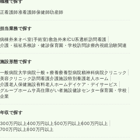
職種で探す
正看護師
准看護師
保健師
助産師
担当業務で探す
病棟
外来
オペ室(手術室)
救急外来
ICU系
透析
訪問看護
介護・福祉系
検診・健診
保育園・学校
訪問診療
内視鏡
治験関連
施設形態で探す
一般病院
大学病院
一般＋療養
療養型病院
精神科病院
クリニック
美容クリニック
訪問看護
介護施設
特別養護老人ホーム
介護老人保健施設
有料老人ホーム
デイケア・デイサービス
グループホーム
サ高住
障がい者施設
健診センター
保育園・学校
企業
年収で探す
300万円以上
400万円以上
500万円以上
600万円以上
700万円以上
800万円以上