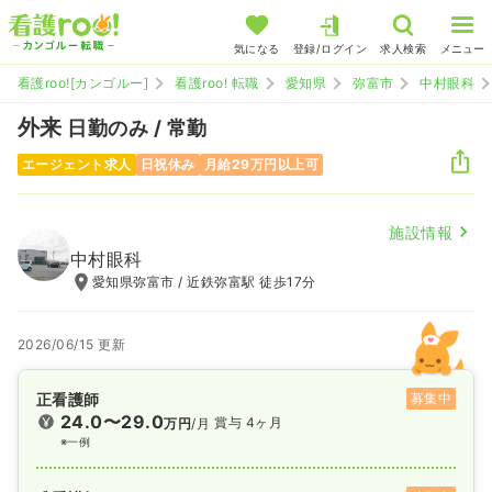
気になる
登録/ログイン
求人検索
メニュー
看護roo![カンゴルー]
看護roo! 転職
愛知県
弥富市
中村眼科
外来
日勤のみ / 常勤
エージェント求人
日祝休み
月給29万円以上可
施設情報
中村眼科
愛知県弥富市 / 近鉄弥富駅 徒歩17分
2026/06/15 更新
正看護師
募集中
24.0〜29.0
賞与 4ヶ月
万円
/月
※一例