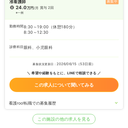
准看護師
募集中
24.0
賞与 2回
万円
/月
※一例
勤務時間
8:30～19:00
（休憩180分）
8:30～12:30
診療科目
眼科、小児眼科
2026/06/15（53日前）
募集状況更新日：
希望や経験をもとに、LINEで相談できる
この求人について聞いてみる
看護roo!転職での募集履歴
2022/02/16
正・准看護師の募集を開始
2021/08/25
正・准看護師の募集を休止
この施設の他の求人を見る
2020/09/17
正・准看護師を募集中