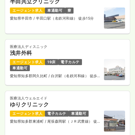
半田共立クリニック
エージェント求人
車通勤可
寮
愛知県半田市
/ 半田口駅（名鉄河和線） 徒歩15分
医療法人ディスニック
浅井外科
エージェント求人
19床
電子カルテ
車通勤可
愛知県知多郡阿久比町
/ 白沢駅（名鉄河和線） 徒歩3
分
医療法人ウェルエイド
ゆりクリニック
エージェント求人
電子カルテ
車通勤可
愛知県知多郡東浦町
/ 尾張森岡駅（ＪＲ武豊線） 徒歩
2分