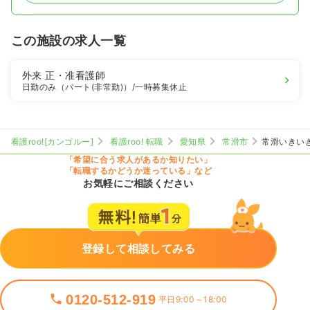
この施設の求人一覧
外来
正・准看護師
日勤のみ（パート(非常勤)）
/一時募集休止
看護roo![カンゴルー]
看護roo! 転職
愛知県
常滑市
常滑いきい
「希望に合う求人があるか知りたい」
「転職するかどうか迷っている」など
お気軽にご相談ください
登録して相談してみる
0120-512-919
平日9:00～18:00