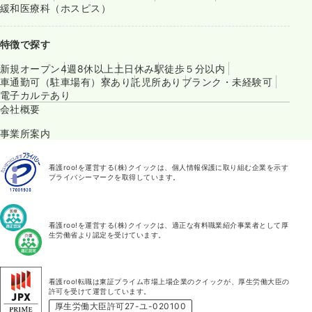
緩和医療科（ホスピス）
特徴で探す
新規オープン
4週8休以上
土日休み
駅徒歩５分以内
車通勤可（駐車場有）
寮あり
託児所あり
ブランク・未経験可
電子カルテあり
会社概要
事業所案内
看護roo!を運営する(株)クイックは、個人情報保護に取り組む企業を示す
プライバシーマークを取得しています。
看護roo!を運営する(株)クイックは、適正な有料職業紹介事業者として厚
生労働省より認定を受けています。
看護roo!転職は東証プライム市場上場企業のクイックが、厚生労働大臣の
許可を受けて運営しています。
厚生労働大臣許可27-ユ-020100