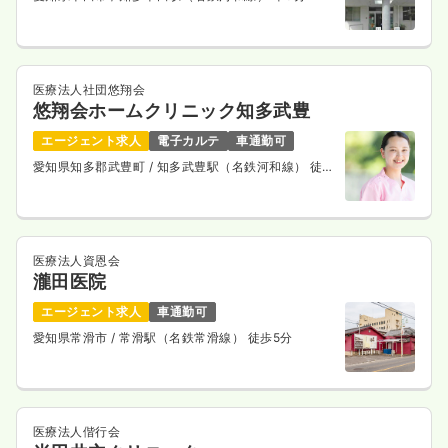
医療法人社団悠翔会
悠翔会ホームクリニック知多武豊
エージェント求人
電子カルテ
車通勤可
愛知県知多郡武豊町
/ 知多武豊駅（名鉄河和線） 徒歩
7分
医療法人資恩会
瀧田医院
エージェント求人
車通勤可
愛知県常滑市
/ 常滑駅（名鉄常滑線） 徒歩5分
医療法人偕行会