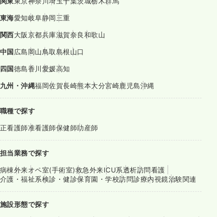
関東
東京
神奈川
埼玉
千葉
茨城
栃木
群馬
東海
愛知
岐阜
静岡
三重
関西
大阪
京都
兵庫
滋賀
奈良
和歌山
中国
広島
岡山
鳥取
島根
山口
四国
徳島
香川
愛媛
高知
九州・沖縄
福岡
佐賀
長崎
熊本
大分
宮崎
鹿児島
沖縄
職種で探す
正看護師
准看護師
保健師
助産師
担当業務で探す
病棟
外来
オペ室(手術室)
救急外来
ICU系
透析
訪問看護
介護・福祉系
検診・健診
保育園・学校
訪問診療
内視鏡
治験関連
施設形態で探す