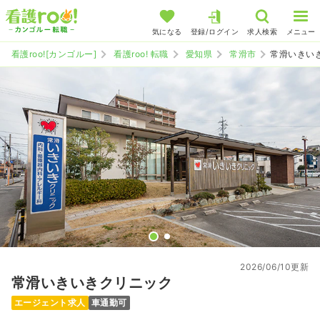
気になる
登録/ログイン
求人検索
メニュー
看護roo![カンゴルー]
看護roo! 転職
愛知県
常滑市
常滑いきい
2026/06/10更新
常滑いきいきクリニック
エージェント求人
車通勤可