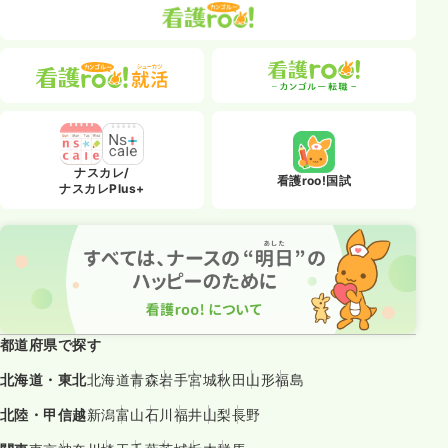
ナスカレ/
看護roo!国試
ナスカレPlus+
都道府県で探す
北海道・東北
北海道
青森
岩手
宮城
秋田
山形
福島
北陸・甲信越
新潟
富山
石川
福井
山梨
長野