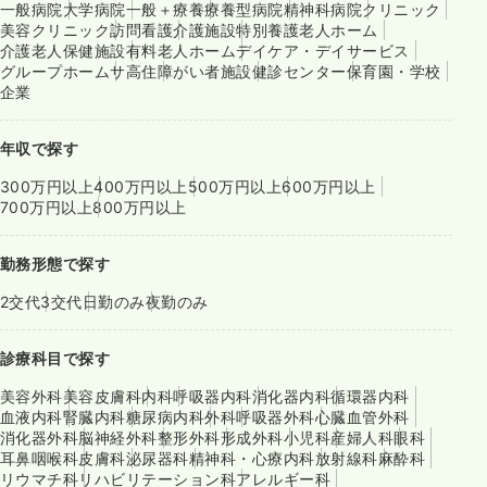
一般病院
大学病院
一般＋療養
療養型病院
精神科病院
クリニック
美容クリニック
訪問看護
介護施設
特別養護老人ホーム
介護老人保健施設
有料老人ホーム
デイケア・デイサービス
グループホーム
サ高住
障がい者施設
健診センター
保育園・学校
企業
年収で探す
300万円以上
400万円以上
500万円以上
600万円以上
700万円以上
800万円以上
勤務形態で探す
2交代
3交代
日勤のみ
夜勤のみ
診療科目で探す
美容外科
美容皮膚科
内科
呼吸器内科
消化器内科
循環器内科
血液内科
腎臓内科
糖尿病内科
外科
呼吸器外科
心臓血管外科
消化器外科
脳神経外科
整形外科
形成外科
小児科
産婦人科
眼科
耳鼻咽喉科
皮膚科
泌尿器科
精神科・心療内科
放射線科
麻酔科
リウマチ科
リハビリテーション科
アレルギー科