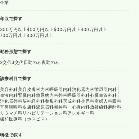
企業
年収で探す
300万円以上
400万円以上
500万円以上
600万円以上
700万円以上
800万円以上
勤務形態で探す
2交代
3交代
日勤のみ
夜勤のみ
診療科目で探す
美容外科
美容皮膚科
内科
呼吸器内科
消化器内科
循環器内科
血液内科
腎臓内科
糖尿病内科
外科
呼吸器外科
心臓血管外科
消化器外科
脳神経外科
整形外科
形成外科
小児科
産婦人科
眼科
耳鼻咽喉科
皮膚科
泌尿器科
精神科・心療内科
放射線科
麻酔科
リウマチ科
リハビリテーション科
アレルギー科
緩和医療科（ホスピス）
特徴で探す