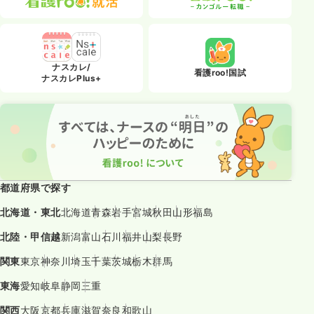
ナスカレ/
看護roo!国試
ナスカレPlus+
都道府県で探す
北海道・東北
北海道
青森
岩手
宮城
秋田
山形
福島
北陸・甲信越
新潟
富山
石川
福井
山梨
長野
関東
東京
神奈川
埼玉
千葉
茨城
栃木
群馬
東海
愛知
岐阜
静岡
三重
関西
大阪
京都
兵庫
滋賀
奈良
和歌山