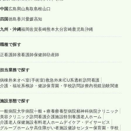
中国
広島
岡山
鳥取
島根
山口
四国
徳島
香川
愛媛
高知
九州・沖縄
福岡
佐賀
長崎
熊本
大分
宮崎
鹿児島
沖縄
職種で探す
正看護師
准看護師
保健師
助産師
担当業務で探す
病棟
外来
オペ室(手術室)
救急外来
ICU系
透析
訪問看護
介護・福祉系
検診・健診
保育園・学校
訪問診療
内視鏡
治験関連
施設形態で探す
一般病院
大学病院
一般＋療養
療養型病院
精神科病院
クリニック
美容クリニック
訪問看護
介護施設
特別養護老人ホーム
介護老人保健施設
有料老人ホーム
デイケア・デイサービス
グループホーム
サ高住
障がい者施設
健診センター
保育園・学校