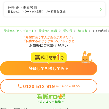
外来
正・准看護師
日勤のみ（パート(非常勤)）
/一時募集休止
看護roo![カンゴルー]
看護roo! 転職
愛知県
清須市
まえの内科
「希望に合う求人があるか知りたい」
「転職するかどうか迷っている」など
お気軽にご相談ください
登録して相談してみる
0120-512-919
平日9:00～18:00