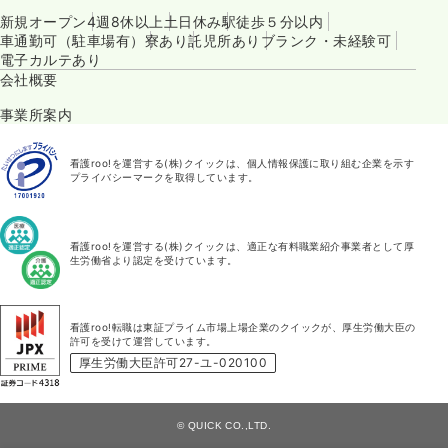
新規オープン
4週8休以上
土日休み
駅徒歩５分以内
車通勤可（駐車場有）
寮あり
託児所あり
ブランク・未経験可
電子カルテあり
会社概要
事業所案内
看護roo!を運営する(株)クイックは、個人情報保護に取り組む企業を示す
プライバシーマークを取得しています。
看護roo!を運営する(株)クイックは、適正な有料職業紹介事業者として厚
生労働省より認定を受けています。
看護roo!転職は東証プライム市場上場企業のクイックが、厚生労働大臣の
許可を受けて運営しています。
厚生労働大臣許可27-ユ-020100
© QUICK CO.,LTD.