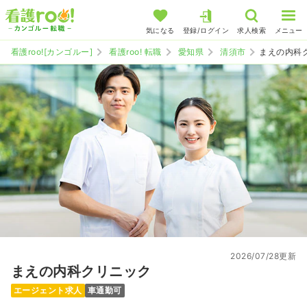
気になる
登録/ログイン
求人検索
メニュー
看護roo![カンゴルー]
看護roo! 転職
愛知県
清須市
まえの内科
2026/07/28更新
まえの内科クリニック
エージェント求人
車通勤可