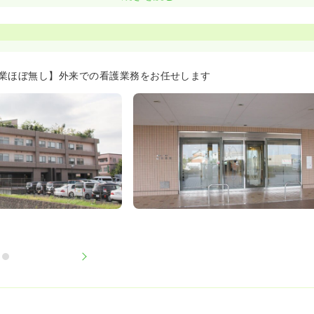
生≫
食堂もございます！
いとワークライフバランスの充実≫
うゴールに向けたやりがいある看護が実践できます。他職種との連携
業ほぼ無し】外来での看護業務をお任せします
院後の生活を見据えた看護を行うことができ、やりがいあるお仕事で
クライフバランスの改善を求めて転職してこられる看護師さんも多い
のペースが保てないとお考えの方、お仕事のやりがいとプライベート
う方にオススメの環境です◎
時間は5時間です。勤怠もICカードで管理しておりますので、万が一
ちんと残業代が支給されます！