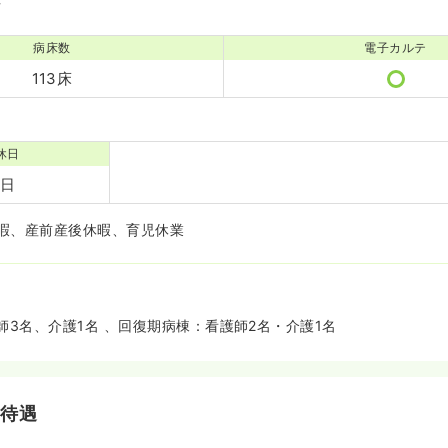
病床数
電子カルテ
113床
休日
3日
暇、産前産後休暇、育児休業
師3名、介護1名 、回復期病棟：看護師2名・介護1名
・待遇