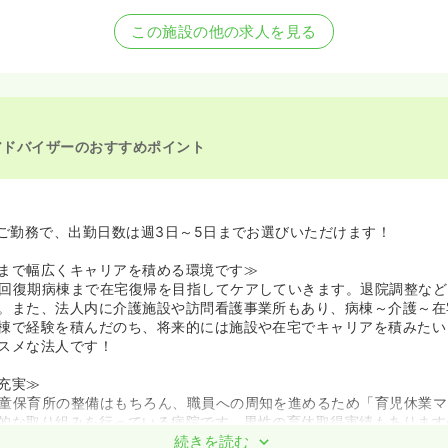
この施設の他の求人を見る
アドバイザーのおすすめポイント
のご勤務で、出勤日数は週3日～5日までお選びいただけます！
まで幅広くキャリアを積める環境です≫
回復期病棟まで在宅復帰を目指してケアしていきます。退院調整など
。また、法人内に介護施設や訪問看護事業所もあり、病棟～介護～在
棟で経験を積んだのち、将来的には施設や在宅でキャリアを積みたい
スメな法人です！
充実≫
童保育所の整備はもちろん、職員への周知を進めるため「育児休業マ
的な取り組みを行っている病院です。男性の育休取得実績もあります
くイクメンにも優しい病院ですよ♪
続きを読む