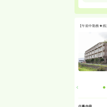
≪充実の福利厚
◆職員用の社員
≪看護のやりが
◆在宅復帰とい
【午前中勤務★残
ら、患者様の退
◆一方で、ワー
はご自身の生活
も叶えたいとい
≪残業少なめ≫
◆月平均の残業
なった場合もき
仕事内容