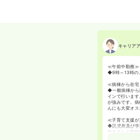
キャリア
≪午前中勤務≫
◆9時～13時
≪病棟から在宅
◆一般病棟から
インで行います
が強みです。病
んにも大変オス
≪子育て支援が
◆託児所及び学
布するなど積極
ナースだけでな