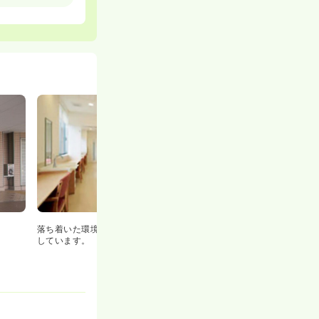
も重視しなが
す。
です。急性期で
の充実をどちら
残業時間が多く
落ち着いた環境で治療、リハビリを受けらるように
しています。