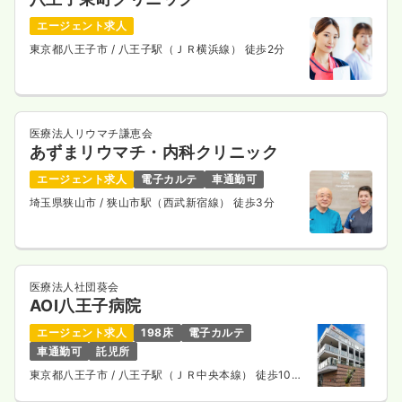
エージェント求人
東京都八王子市
/ 八王子駅（ＪＲ横浜線） 徒歩2分
医療法人リウマチ謙恵会
あずまリウマチ・内科クリニック
エージェント求人
電子カルテ
車通勤可
埼玉県狭山市
/ 狭山市駅（西武新宿線） 徒歩3分
医療法人社団葵会
AOI八王子病院
エージェント求人
198床
電子カルテ
車通勤可
託児所
東京都八王子市
/ 八王子駅（ＪＲ中央本線） 徒歩10
分