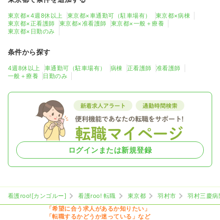
東京都×4週8休以上
東京都×車通勤可（駐車場有）
東京都×病棟
東京都×正看護師
東京都×准看護師
東京都×一般＋療養
東京都×日勤のみ
条件から探す
4週8休以上
車通勤可（駐車場有）
病棟
正看護師
准看護師
一般＋療養
日勤のみ
ログインまたは新規登録
看護roo![カンゴルー]
看護roo! 転職
東京都
羽村市
羽村三慶病
「希望に合う求人があるか知りたい」
「転職するかどうか迷っている」など