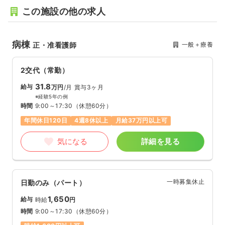
この施設の他の求人
病棟
一般＋療養
正・准看護師
2交代（常勤）
31.8
給与
万円
/月
賞与3ヶ月
※経験5年の例
時間
9:00～17:30
（休憩60分）
年間休日120日
4週8休以上
月給37万円以上可
気になる
詳細を見る
一時募集休止
日勤のみ（パート）
1,650
給与
時給
円
時間
9:00～17:30
（休憩60分）