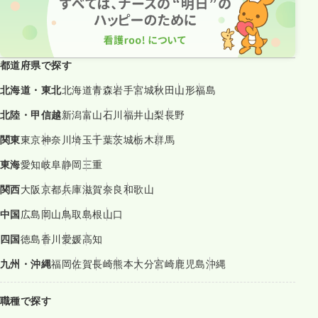
都道府県で探す
北海道・東北
北海道
青森
岩手
宮城
秋田
山形
福島
北陸・甲信越
新潟
富山
石川
福井
山梨
長野
関東
東京
神奈川
埼玉
千葉
茨城
栃木
群馬
東海
愛知
岐阜
静岡
三重
関西
大阪
京都
兵庫
滋賀
奈良
和歌山
中国
広島
岡山
鳥取
島根
山口
四国
徳島
香川
愛媛
高知
九州・沖縄
福岡
佐賀
長崎
熊本
大分
宮崎
鹿児島
沖縄
職種で探す