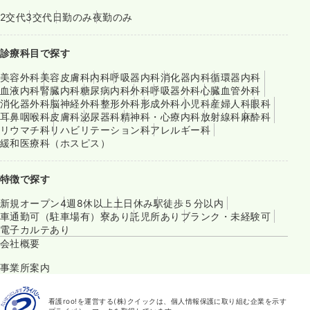
2交代
3交代
日勤のみ
夜勤のみ
診療科目で探す
美容外科
美容皮膚科
内科
呼吸器内科
消化器内科
循環器内科
血液内科
腎臓内科
糖尿病内科
外科
呼吸器外科
心臓血管外科
消化器外科
脳神経外科
整形外科
形成外科
小児科
産婦人科
眼科
耳鼻咽喉科
皮膚科
泌尿器科
精神科・心療内科
放射線科
麻酔科
リウマチ科
リハビリテーション科
アレルギー科
緩和医療科（ホスピス）
特徴で探す
新規オープン
4週8休以上
土日休み
駅徒歩５分以内
車通勤可（駐車場有）
寮あり
託児所あり
ブランク・未経験可
電子カルテあり
会社概要
事業所案内
看護roo!を運営する(株)クイックは、個人情報保護に取り組む企業を示す