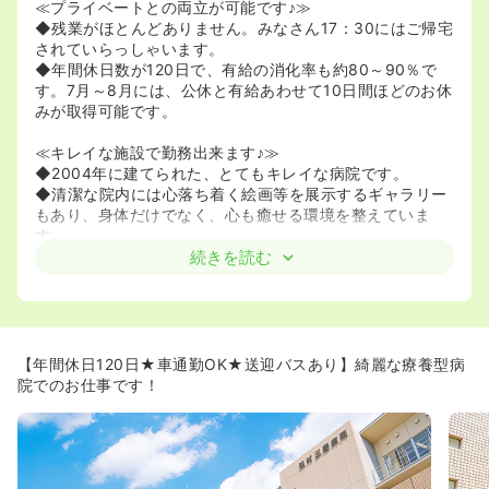
≪プライベートとの両立が可能です♪≫
◆残業がほとんどありません。みなさん17：30にはご帰宅
されていらっしゃいます。
◆年間休日数が120日で、有給の消化率も約80～90％で
す。7月～8月には、公休と有給あわせて10日間ほどのお休
みが取得可能です。
≪キレイな施設で勤務出来ます♪≫
◆2004年に建てられた、とてもキレイな病院です。
◆清潔な院内には心落ち着く絵画等を展示するギャラリー
もあり、身体だけでなく、心も癒せる環境を整えていま
す。
続きを読む
≪最新の医療設備完備★≫
◆全身用Ｘ線ＣＴ装置、Ｘ線用一般撮影用装置、内視鏡装
置、エコー、等最新の設備が整っています。
【年間休日120日★車通勤OK★送迎バスあり】綺麗な療養型病
院でのお仕事です！