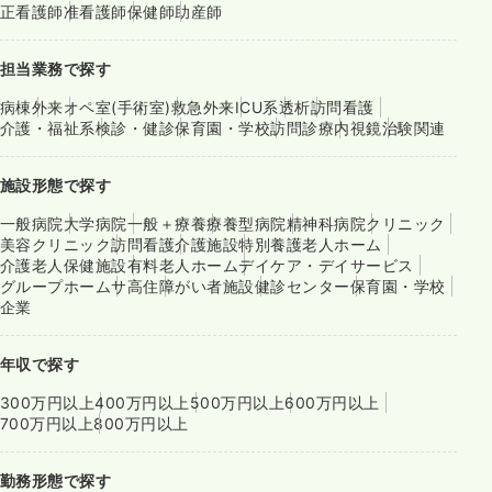
正看護師
准看護師
保健師
助産師
担当業務で探す
病棟
外来
オペ室(手術室)
救急外来
ICU系
透析
訪問看護
介護・福祉系
検診・健診
保育園・学校
訪問診療
内視鏡
治験関連
施設形態で探す
一般病院
大学病院
一般＋療養
療養型病院
精神科病院
クリニック
美容クリニック
訪問看護
介護施設
特別養護老人ホーム
介護老人保健施設
有料老人ホーム
デイケア・デイサービス
グループホーム
サ高住
障がい者施設
健診センター
保育園・学校
企業
年収で探す
300万円以上
400万円以上
500万円以上
600万円以上
700万円以上
800万円以上
勤務形態で探す