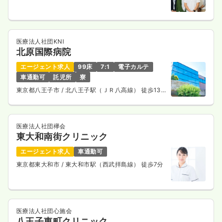
医療法人社団KNI
北原国際病院
エージェント求人
99床
7:1
電子カルテ
車通勤可
託児所
寮
東京都八王子市
/ 北八王子駅（ＪＲ八高線） 徒歩13
分
医療法人社団欅会
東大和南街クリニック
エージェント求人
車通勤可
東京都東大和市
/ 東大和市駅（西武拝島線） 徒歩7分
医療法人社団心施会
八王子東町クリニック