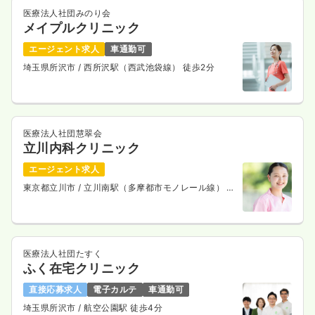
医療法人社団みのり会
メイプルクリニック
エージェント求人
車通勤可
埼玉県所沢市
/ 西所沢駅（西武池袋線） 徒歩2分
医療法人社団慧翠会
立川内科クリニック
エージェント求人
東京都立川市
/ 立川南駅（多摩都市モノレール線） 徒
歩1分
医療法人社団たすく
ふく在宅クリニック
直接応募求人
電子カルテ
車通勤可
埼玉県所沢市
/ 航空公園駅 徒歩4分