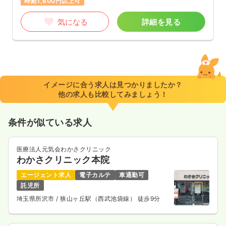
時給1,600円以上可
気になる
詳細を見る
イメージに合う求人は見つかりましたか？
他の求人も比較してみましょう！
条件が似ている求人
医療法人元気会わかさクリニック
わかさクリニック本院
エージェント求人
電子カルテ
車通勤可
託児所
埼玉県所沢市
/ 狭山ヶ丘駅（西武池袋線） 徒歩9分