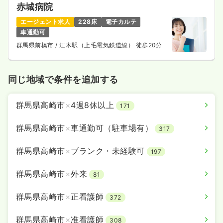
赤城病院
エージェント求人
228床
電子カルテ
車通勤可
群馬県前橋市
/ 江木駅（上毛電気鉄道線） 徒歩20分
同じ地域で条件を追加する
群馬県高崎市
×
4週8休以上
171
群馬県高崎市
×
車通勤可（駐車場有）
317
群馬県高崎市
×
ブランク・未経験可
197
群馬県高崎市
×
外来
81
群馬県高崎市
×
正看護師
372
群馬県高崎市
×
准看護師
308