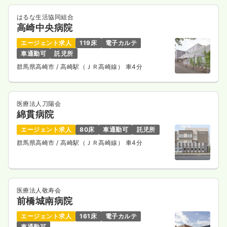
はるな生活協同組合
高崎中央病院
エージェント求人
119床
電子カルテ
車通勤可
託児所
群馬県高崎市
/ 高崎駅（ＪＲ高崎線） 車4分
医療法人刀陽会
綿貫病院
エージェント求人
80床
車通勤可
託児所
群馬県高崎市
/ 高崎駅（ＪＲ高崎線） 車4分
医療法人敬寿会
前橋城南病院
エージェント求人
161床
電子カルテ
車通勤可