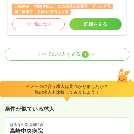
日祝休み
4週8休以上
担当業務未経験可
ブランク可
第二新卒可
月給33万円以上可
気になる
詳細を見る
訪問診療
クリニック
正・准看護師
すべての求人を見る
1
一時募集休止
日勤のみ（常勤）
23.0〜33.7
給与
万円
/月
賞与3.5ヶ月
※一例
イメージに合う求人は見つかりましたか？
時間
8:30～17:30
（休憩60分）
他の求人も比較してみましょう！
日祝休み
4週8休以上
月給33万円以上可
条件が似ている求人
気になる
詳細を見る
はるな生活協同組合
高崎中央病院