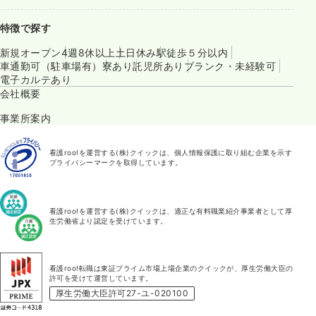
特徴で探す
新規オープン
4週8休以上
土日休み
駅徒歩５分以内
車通勤可（駐車場有）
寮あり
託児所あり
ブランク・未経験可
電子カルテあり
会社概要
事業所案内
看護roo!を運営する(株)クイックは、個人情報保護に取り組む企業を示す
プライバシーマークを取得しています。
看護roo!を運営する(株)クイックは、適正な有料職業紹介事業者として厚
生労働省より認定を受けています。
看護roo!転職は東証プライム市場上場企業のクイックが、厚生労働大臣の
許可を受けて運営しています。
厚生労働大臣許可27-ユ-020100