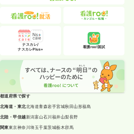
ナスカレ/
看護roo!国試
ナスカレPlus+
都道府県で探す
北海道・東北
北海道
青森
岩手
宮城
秋田
山形
福島
北陸・甲信越
新潟
富山
石川
福井
山梨
長野
関東
東京
神奈川
埼玉
千葉
茨城
栃木
群馬