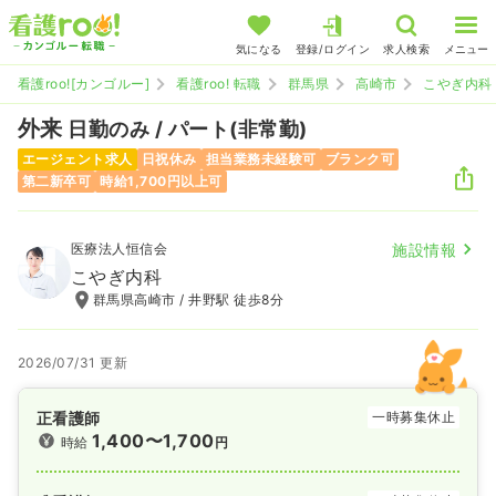
気になる
登録/ログイン
求人検索
メニュー
看護roo![カンゴルー]
看護roo! 転職
群馬県
高崎市
こやぎ内科
外来
日勤のみ / パート(非常勤)
エージェント求人
日祝休み
担当業務未経験可
ブランク可
第二新卒可
時給1,700円以上可
医療法人恒信会
施設情報
こやぎ内科
群馬県高崎市 / 井野駅 徒歩8分
2026/07/31 更新
正看護師
一時募集休止
1,400〜1,700
時給
円