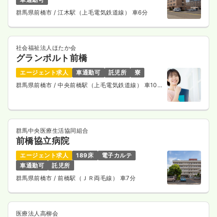
群馬県前橋市
/ 江木駅（上毛電気鉄道線） 車6分
社会福祉法人ほたか会
グランポルト前橋
エージェント求人
車通勤可
託児所
寮
群馬県前橋市
/ 中央前橋駅（上毛電気鉄道線） 車10
分
群馬中央医療生活協同組合
前橋協立病院
エージェント求人
189床
電子カルテ
車通勤可
託児所
群馬県前橋市
/ 前橋駅（ＪＲ両毛線） 車7分
医療法人高柳会