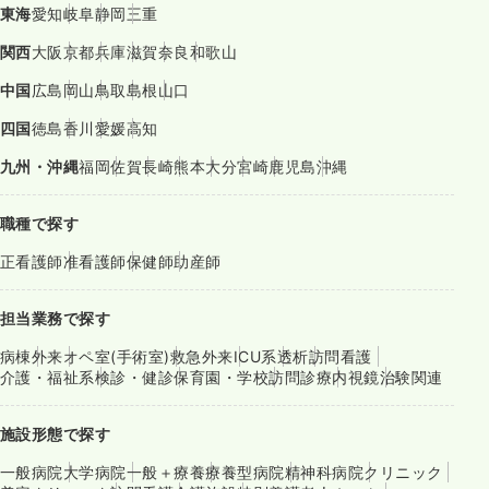
東海
愛知
岐阜
静岡
三重
関西
大阪
京都
兵庫
滋賀
奈良
和歌山
中国
広島
岡山
鳥取
島根
山口
四国
徳島
香川
愛媛
高知
九州・沖縄
福岡
佐賀
長崎
熊本
大分
宮崎
鹿児島
沖縄
職種で探す
正看護師
准看護師
保健師
助産師
担当業務で探す
病棟
外来
オペ室(手術室)
救急外来
ICU系
透析
訪問看護
介護・福祉系
検診・健診
保育園・学校
訪問診療
内視鏡
治験関連
施設形態で探す
一般病院
大学病院
一般＋療養
療養型病院
精神科病院
クリニック