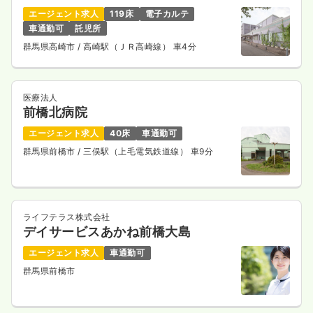
エージェント求人
119床
電子カルテ
車通勤可
託児所
群馬県高崎市
/ 高崎駅（ＪＲ高崎線） 車4分
医療法人
前橋北病院
エージェント求人
40床
車通勤可
群馬県前橋市
/ 三俣駅（上毛電気鉄道線） 車9分
ライフテラス株式会社
デイサービスあかね前橋大島
エージェント求人
車通勤可
群馬県前橋市