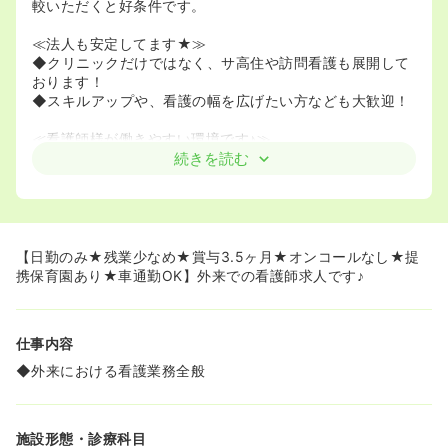
較いただくと好条件です。
≪法人も安定してます★≫
◆クリニックだけではなく、サ高住や訪問看護も展開して
おります！
◆スキルアップや、看護の幅を広げたい方なども大歓迎！
≪看護師様が働きやすい環境です♪≫
◆日勤帯のお仕事かつ残業が少ないため、プライベートと
続きを読む
の両立が可能です♪
◆当院と提携している保育園が徒歩圏内にあり、ママさん
ナースの方はお子様を預けることが可能です！
◆駐車場が完備され、マイカーで通勤できます！
◆最寄り駅から徒歩8分の好立地です！
【日勤のみ★残業少なめ★賞与3.5ヶ月★オンコールなし★提
携保育園あり★車通勤OK】外来での看護師求人です♪
≪手当が豊富な求人です♪≫
◆資格手当やユニフォーム手当など福利厚生が充実してい
ます！
仕事内容
◆外来における看護業務全般
施設形態・診療科目