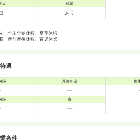
休日
残業
5日
あり
み、年末年始休暇、夏季休暇
暇、産前産後休暇、育児休業
・待遇
保険
厚生年金
雇
保険
寮
就業条件