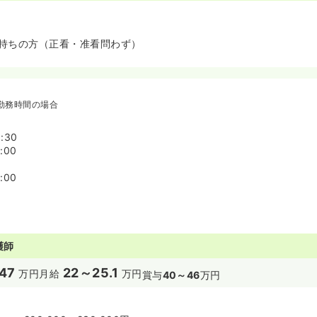
持ちの方（正看・准看問わず）
勤務時間の場合
:30
:00
:00
護師
47
22～25.1
万円
月給
万円
賞与
40～46
万円