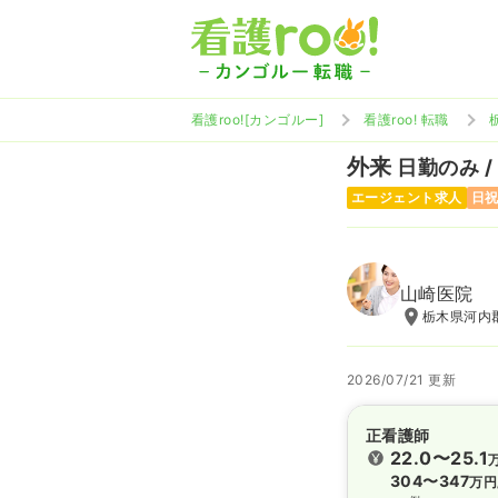
看護roo![カンゴルー]
看護roo! 転職
外来
日勤のみ /
エージェント求人
日
山崎医院
栃木県河内
2026/07/21 更新
正看護師
22.0〜25.1
304〜347
万円