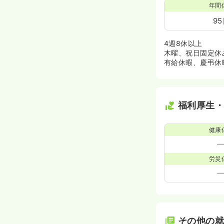
年間
9
4週8休以上
木曜、祝日固定休
有給休暇、慶弔休
福利厚生
健康
労災
その他の