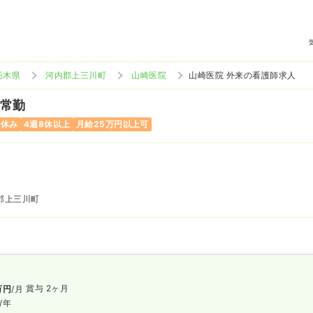
栃木県
河内郡上三川町
山崎医院
山崎医院 外来の看護師求人
 常勤
祝休み
4週8休以上
月給25万円以上可
郡上三川町
賞与 2ヶ月
万円
/月
/年