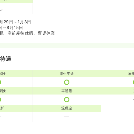
し
月29日～1月3日
日～8月15日
暇、産前産後休暇、育児休業
・待遇
保険
厚生年金
雇
保険
車通勤
児所
退職金