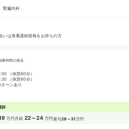
、腎臓内科
るいは准看護師資格をお持ちの方
勤務時間の場合
7:00 （休憩60分）
7:30 （休憩60分）
パターンあり
護師
19
22～24
万円
月給
万円
賞与
28～31
万円