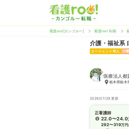
看護roo![カンゴルー]
看護roo! 転職
介護・福祉系
エージェント求人
日
医療法人都
栃木県栃木市
2026/07/29 更新
正看護師
22.0〜24.0
292〜319
万円