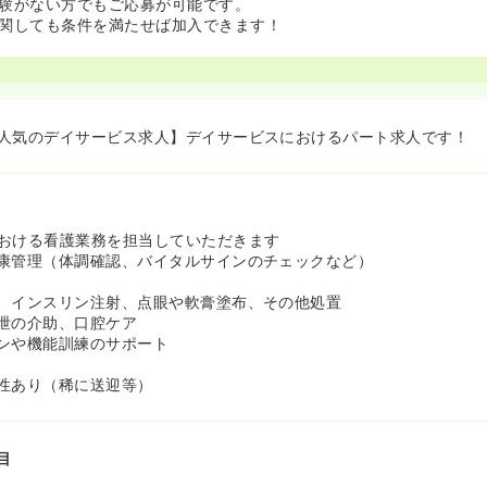
験がない方でもご応募が可能です。
関しても条件を満たせば加入できます！
人気のデイサービス求人】デイサービスにおけるパート求人です！
おける看護業務を担当していただきます
康管理（体調確認、バイタルサインのチェックなど）
、インスリン注射、点眼や軟膏塗布、その他処置
泄の介助、口腔ケア
ンや機能訓練のサポート
性あり（稀に送迎等）
目