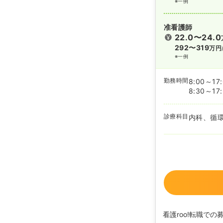
※一例
准看護師
22.0〜24.0
292〜319
万円
※一例
勤務時間
8:00～17
8:30～17
診療科目
内科、循
看護roo!転職での