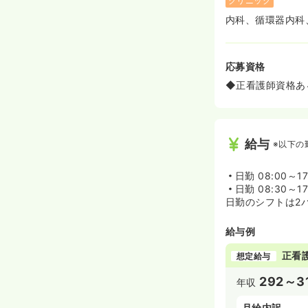
クリニック
内科、循環器内科
応募資格
◆正看護師資格あ
給与
※以下の
日勤
08:00～1
日勤
08:30～1
日勤のシフトは2
給与例
正看
想定給与
292～3
年収
月給内訳