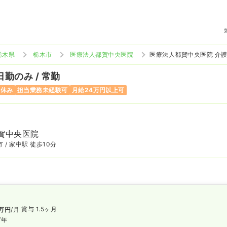
栃木県
栃木市
医療法人都賀中央医院
医療法人都賀中央医院 介
日勤のみ / 常勤
曜休み
担当業務未経験可
月給24万円以上可
賀中央医院
 / 家中駅 徒歩10分
賞与 1.5ヶ月
万円
/月
/年