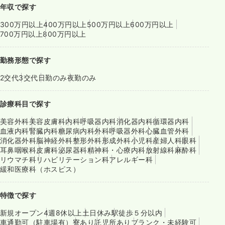
年収で探す
300万円以上
400万円以上
500万円以上
600万円以上
700万円以上
800万円以上
勤務形態で探す
2交代
3交代
日勤のみ
夜勤のみ
診療科目で探す
美容外科
美容皮膚科
内科
呼吸器内科
消化器内科
循環器内科
血液内科
腎臓内科
糖尿病内科
外科
呼吸器外科
心臓血管外科
消化器外科
脳神経外科
整形外科
形成外科
小児科
産婦人科
眼科
耳鼻咽喉科
皮膚科
泌尿器科
精神科・心療内科
放射線科
麻酔科
リウマチ科
リハビリテーション科
アレルギー科
緩和医療科（ホスピス）
特徴で探す
新規オープン
4週8休以上
土日休み
駅徒歩５分以内
車通勤可（駐車場有）
寮あり
託児所あり
ブランク・未経験可