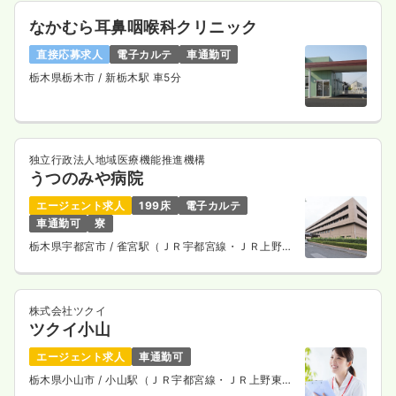
なかむら耳鼻咽喉科クリニック
直接応募求人
電子カルテ
車通勤可
栃木県栃木市
/ 新栃木駅 車5分
独立行政法人地域医療機能推進機構
うつのみや病院
エージェント求人
199床
電子カルテ
車通勤可
寮
栃木県宇都宮市
/ 雀宮駅（ＪＲ宇都宮線・ＪＲ上野東
京ライン） 徒歩20分
株式会社ツクイ
ツクイ小山
エージェント求人
車通勤可
栃木県小山市
/ 小山駅（ＪＲ宇都宮線・ＪＲ上野東京
ライン） 車8分