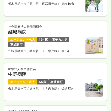
栃木県栃木市
/ 家中駅（東武日光線） 徒歩10分
社会医療法人社団同樹会
結城病院
エージェント求人
194床
電子カルテ
車通勤可
茨城県結城市
/ 結城駅（ＪＲ水戸線） 車5分
医療法人社団徳仁会
中野病院
エージェント求人
55床
車通勤可
栃木県栃木市
/ 栃木駅（ＪＲ両毛線） 徒歩12分