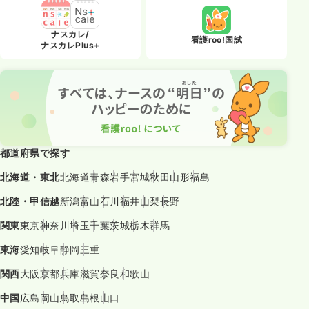
ナスカレ/
看護roo!国試
ナスカレPlus+
都道府県で探す
北海道・東北
北海道
青森
岩手
宮城
秋田
山形
福島
北陸・甲信越
新潟
富山
石川
福井
山梨
長野
関東
東京
神奈川
埼玉
千葉
茨城
栃木
群馬
東海
愛知
岐阜
静岡
三重
関西
大阪
京都
兵庫
滋賀
奈良
和歌山
中国
広島
岡山
鳥取
島根
山口