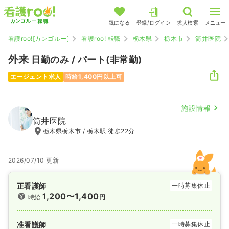
気になる
登録/ログイン
求人検索
メニュー
看護roo![カンゴルー]
看護roo! 転職
栃木県
栃木市
筒井医院
外来
日勤のみ / パート(非常勤)
エージェント求人
時給1,400円以上可
施設情報
筒井医院
栃木県栃木市 / 栃木駅 徒歩22分
2026/07/10 更新
正看護師
一時募集休止
1,200〜1,400
時給
円
准看護師
一時募集休止