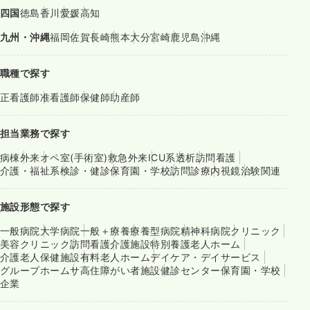
四国
徳島
香川
愛媛
高知
九州・沖縄
福岡
佐賀
長崎
熊本
大分
宮崎
鹿児島
沖縄
職種で探す
正看護師
准看護師
保健師
助産師
担当業務で探す
病棟
外来
オペ室(手術室)
救急外来
ICU系
透析
訪問看護
介護・福祉系
検診・健診
保育園・学校
訪問診療
内視鏡
治験関連
施設形態で探す
一般病院
大学病院
一般＋療養
療養型病院
精神科病院
クリニック
美容クリニック
訪問看護
介護施設
特別養護老人ホーム
介護老人保健施設
有料老人ホーム
デイケア・デイサービス
グループホーム
サ高住
障がい者施設
健診センター
保育園・学校
企業