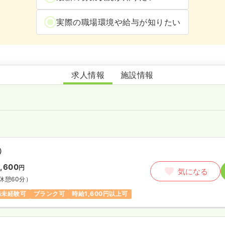
実際の職場環境や給与が知りたい
石川外科医院
求人情報
施設情報
）
1,600
円
気になる
休憩60分）
務未経験可
ブランク可
時給1,600円以上可