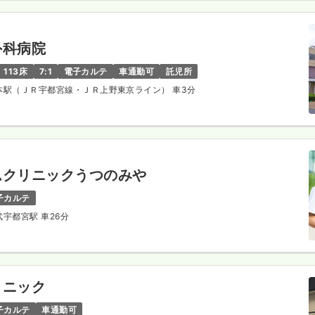
外科病院
113床
7:1
電子カルテ
車通勤可
託児所
岡本駅（ＪＲ宇都宮線・ＪＲ上野東京ライン） 車3分
ムクリニックうつのみや
子カルテ
東武宇都宮駅 車26分
リニック
子カルテ
車通勤可