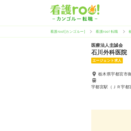
看護roo![カンゴルー]
看護roo! 転職
医療法人圭誠会
石川外科医院
エージェント求人
栃木県宇都宮市御幸
宇都宮駅（ＪＲ宇都