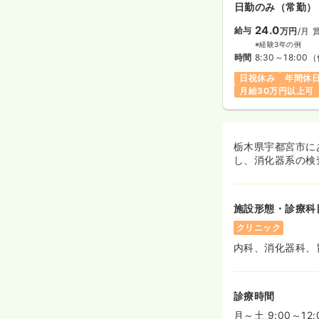
日勤のみ（常勤）
24.0
給与
万円
/月
※経験3年の例
時間
8:30～18:00
（
日祝休み
年間休日
月給30万円以上可
栃木県宇都宮市に
し、消化器系の検
施設形態・診療科
クリニック
内科、消化器科、
診療時間
月～土 9:00～12: