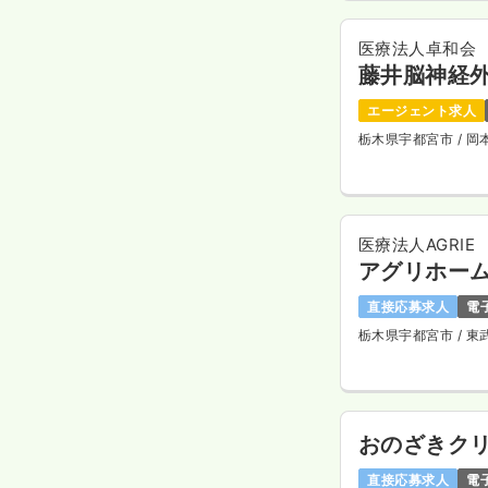
医療法人卓和会
藤井脳神経
エージェント求人
栃木県宇都宮市
/ 
医療法人AGRIE
アグリホー
直接応募求人
電
栃木県宇都宮市
/ 
おのざきク
直接応募求人
電