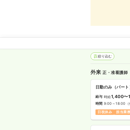
絞り込む
外来
正・准看護師
日勤のみ（パート
1,400〜
給与
時給
時間
9:00～18:00
（
日祝休み
担当業