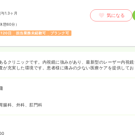
賞与1.3ヶ月
気になる
休憩60分）
120日
担当業務未経験可
ブランク可
あるクリニックです。内視鏡に強みがあり、最新型のレーザー内視鏡
査が充実した環境です。患者様に痛みの少ない医療ケアを提供してお
目
胃腸科、外科、肛門科
00