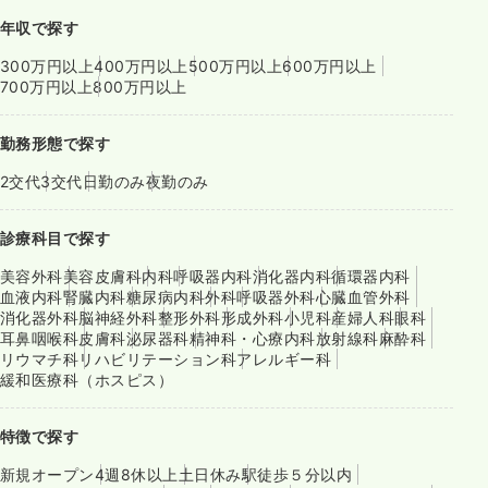
年収で探す
300万円以上
400万円以上
500万円以上
600万円以上
700万円以上
800万円以上
勤務形態で探す
2交代
3交代
日勤のみ
夜勤のみ
診療科目で探す
美容外科
美容皮膚科
内科
呼吸器内科
消化器内科
循環器内科
血液内科
腎臓内科
糖尿病内科
外科
呼吸器外科
心臓血管外科
消化器外科
脳神経外科
整形外科
形成外科
小児科
産婦人科
眼科
耳鼻咽喉科
皮膚科
泌尿器科
精神科・心療内科
放射線科
麻酔科
リウマチ科
リハビリテーション科
アレルギー科
緩和医療科（ホスピス）
特徴で探す
新規オープン
4週8休以上
土日休み
駅徒歩５分以内