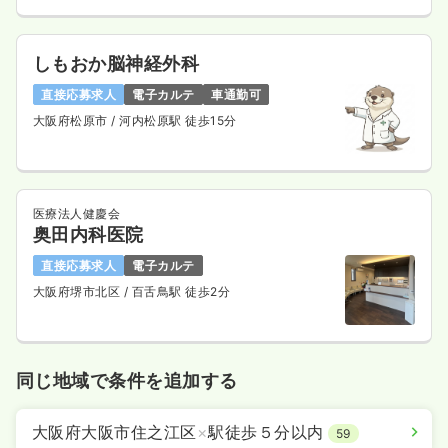
しもおか脳神経外科
直接応募求人
電子カルテ
車通勤可
大阪府松原市
/ 河内松原駅 徒歩15分
医療法人健慶会
奥田内科医院
直接応募求人
電子カルテ
大阪府堺市北区
/ 百舌鳥駅 徒歩2分
同じ地域で条件を追加する
大阪府大阪市住之江区
×
駅徒歩５分以内
59