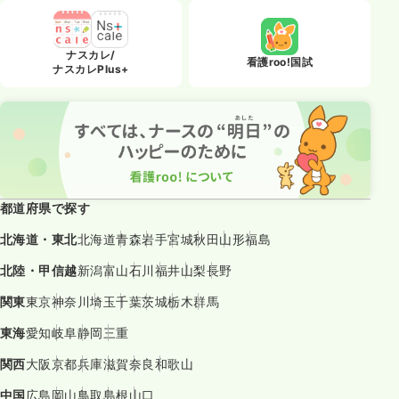
ナスカレ/
看護roo!国試
ナスカレPlus+
都道府県で探す
北海道・東北
北海道
青森
岩手
宮城
秋田
山形
福島
北陸・甲信越
新潟
富山
石川
福井
山梨
長野
関東
東京
神奈川
埼玉
千葉
茨城
栃木
群馬
東海
愛知
岐阜
静岡
三重
関西
大阪
京都
兵庫
滋賀
奈良
和歌山
中国
広島
岡山
鳥取
島根
山口