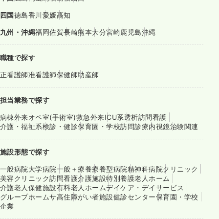
四国
徳島
香川
愛媛
高知
九州・沖縄
福岡
佐賀
長崎
熊本
大分
宮崎
鹿児島
沖縄
職種で探す
正看護師
准看護師
保健師
助産師
担当業務で探す
病棟
外来
オペ室(手術室)
救急外来
ICU系
透析
訪問看護
介護・福祉系
検診・健診
保育園・学校
訪問診療
内視鏡
治験関連
施設形態で探す
一般病院
大学病院
一般＋療養
療養型病院
精神科病院
クリニック
美容クリニック
訪問看護
介護施設
特別養護老人ホーム
介護老人保健施設
有料老人ホーム
デイケア・デイサービス
グループホーム
サ高住
障がい者施設
健診センター
保育園・学校
企業