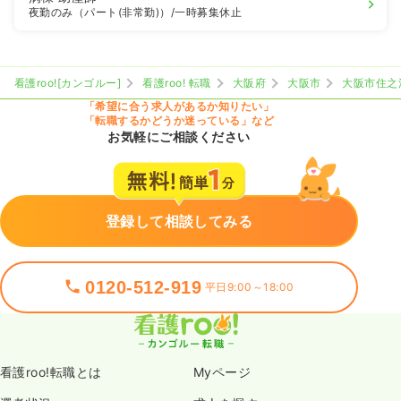
夜勤のみ（パート(非常勤)）
/一時募集休止
看護roo![カンゴルー]
看護roo! 転職
大阪府
大阪市
大阪市住之
「希望に合う求人があるか知りたい」
「転職するかどうか迷っている」など
お気軽にご相談ください
登録して相談してみる
0120-512-919
平日9:00～18:00
看護roo!転職とは
Myページ