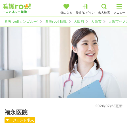
気になる
登録/ログイン
求人検索
メニュー
看護roo![カンゴルー]
看護roo! 転職
大阪府
大阪市
大阪市住之
2026/07/28更新
福永医院
エージェント求人