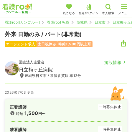
気になる
登録/ログイン
求人検索
メニュー
看護roo![カンゴルー]
看護roo! 転職
茨城県
日立市
日立梅ヶ丘
外来
日勤のみ / パート(非常勤)
エージェント求人
土日祝休み
時給1,500円以上可
医療法人圭愛会
施設情報
日立梅ヶ丘病院
茨城県日立市 / 常陸多賀駅 車12分
2026/07/03 更新
正看護師
一時募集休止
1,500
時給
円〜
准看護師
一時募集休止