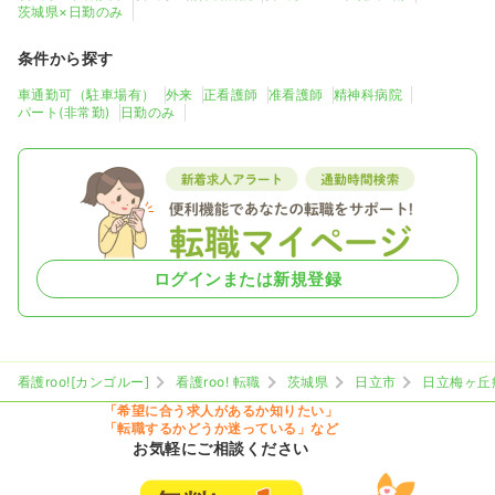
茨城県×日勤のみ
条件から探す
車通勤可（駐車場有）
外来
正看護師
准看護師
精神科病院
パート(非常勤)
日勤のみ
ログインまたは新規登録
看護roo![カンゴルー]
看護roo! 転職
茨城県
日立市
日立梅ヶ丘
「希望に合う求人があるか知りたい」
「転職するかどうか迷っている」など
お気軽にご相談ください