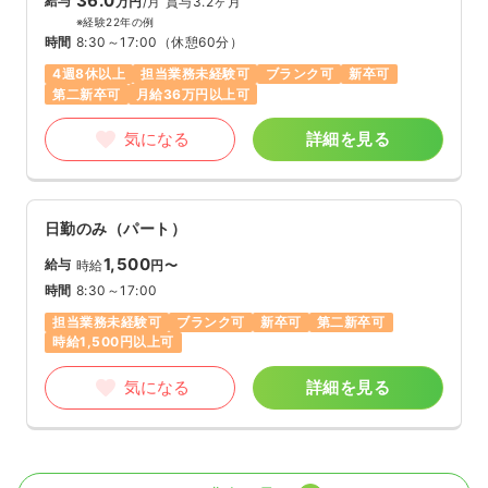
36.0
給与
万円
/月
賞与3.2ヶ月
※経験22年の例
時間
8:30～17:00
（休憩60分）
4週8休以上
担当業務未経験可
ブランク可
新卒可
第二新卒可
月給36万円以上可
気になる
詳細を見る
日勤のみ（パート）
1,500
給与
時給
円〜
時間
8:30～17:00
担当業務未経験可
ブランク可
新卒可
第二新卒可
時給1,500円以上可
気になる
詳細を見る
外来
精神科病院