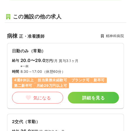
この施設の他の求人
病棟
精神科病院
正・准看護師
日勤のみ（常勤）
20.0〜29.0
給与
万円
/月
賞与3.1ヶ月
※一例
時間
8:30～17:00
（休憩60分）
4週8休以上
担当業務未経験可
ブランク可
新卒可
第二新卒可
月給29万円以上可
気になる
詳細を見る
2交代（常勤）