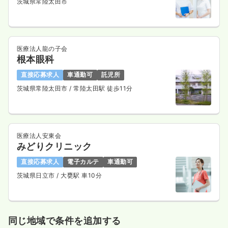
茨城県常陸太田市
医療法人龍の子会
根本眼科
直接応募求人
車通勤可
託児所
茨城県常陸太田市
/ 常陸太田駅 徒歩11分
医療法人安東会
みどりクリニック
直接応募求人
電子カルテ
車通勤可
茨城県日立市
/ 大甕駅 車10分
同じ地域で条件を追加する