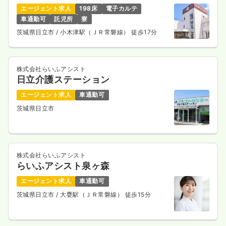
エージェント求人
198床
電子カルテ
気になる
詳細を見る
車通勤可
託児所
寮
茨城県日立市
/ 小木津駅（ＪＲ常磐線） 徒歩17分
一時募集休止
日勤のみ（パート）
株式会社らいふアシスト
1,500
給与
時給
円
日立介護ステーション
時間
8:30～17:00
（休憩60分）
エージェント求人
車通勤可
土日祝休み
時給1,500円以上可
茨城県日立市
気になる
詳細を見る
株式会社らいふアシスト
らいふアシスト泉ヶ森
訪問看護
精神科病院
正看護師
エージェント求人
車通勤可
一時募集休止
日勤のみ（パート）
茨城県日立市
/ 大甕駅（ＪＲ常磐線） 徒歩15分
1,500
給与
時給
円
時間
8:30～12:00