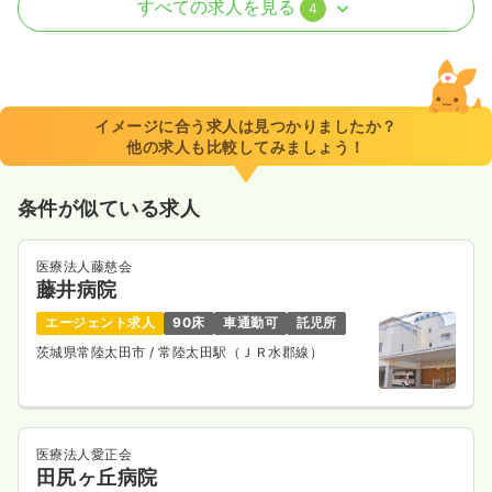
正・准看護師
すべての求人を見る
4
一時募集休止
日勤のみ（常勤）
21.5〜30.5
給与
万円
/月
賞与3ヶ月
※一例
イメージに合う求人は見つかりましたか？
時間
8:30～17:00
（休憩60分）
他の求人も比較してみましょう！
土日祝休み
月給30万円以上可
条件が似ている求人
気になる
詳細を見る
医療法人藤慈会
藤井病院
介護・福祉系
精神科病院
正・准看護師
エージェント求人
90床
車通勤可
託児所
茨城県常陸太田市
/ 常陸太田駅（ＪＲ水郡線）
一時募集休止
日勤のみ（常勤）
21.5〜30.5
給与
万円
/月
賞与3ヶ月
※一例
時間
8:30～17:00
（休憩60分）
医療法人愛正会
田尻ヶ丘病院
土日祝休み
月給30万円以上可