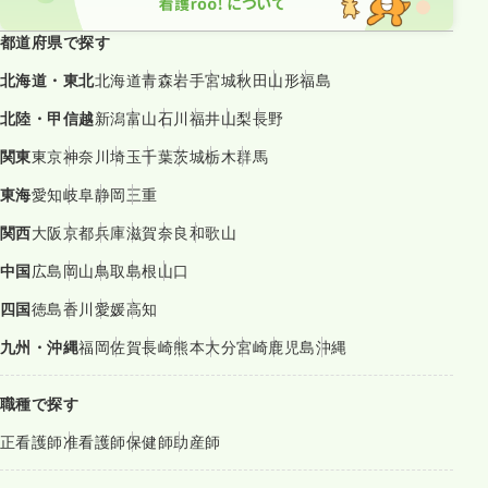
都道府県で探す
北海道・東北
北海道
青森
岩手
宮城
秋田
山形
福島
北陸・甲信越
新潟
富山
石川
福井
山梨
長野
関東
東京
神奈川
埼玉
千葉
茨城
栃木
群馬
東海
愛知
岐阜
静岡
三重
関西
大阪
京都
兵庫
滋賀
奈良
和歌山
中国
広島
岡山
鳥取
島根
山口
四国
徳島
香川
愛媛
高知
九州・沖縄
福岡
佐賀
長崎
熊本
大分
宮崎
鹿児島
沖縄
職種で探す
正看護師
准看護師
保健師
助産師