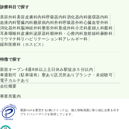
診療科目で探す
美容外科
美容皮膚科
内科
呼吸器内科
消化器内科
循環器内科
血液内科
腎臓内科
糖尿病内科
外科
呼吸器外科
心臓血管外科
消化器外科
脳神経外科
整形外科
形成外科
小児科
産婦人科
眼科
耳鼻咽喉科
皮膚科
泌尿器科
精神科・心療内科
放射線科
麻酔科
リウマチ科
リハビリテーション科
アレルギー科
緩和医療科（ホスピス）
特徴で探す
新規オープン
4週8休以上
土日休み
駅徒歩５分以内
車通勤可（駐車場有）
寮あり
託児所あり
ブランク・未経験可
電子カルテあり
会社概要
事業所案内
看護roo!を運営する(株)クイックは、個人情報保護に取り組む企業を示す
プライバシーマークを取得しています。