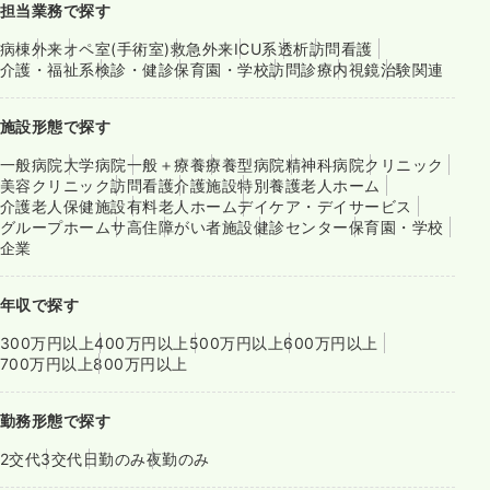
担当業務で探す
病棟
外来
オペ室(手術室)
救急外来
ICU系
透析
訪問看護
介護・福祉系
検診・健診
保育園・学校
訪問診療
内視鏡
治験関連
施設形態で探す
一般病院
大学病院
一般＋療養
療養型病院
精神科病院
クリニック
美容クリニック
訪問看護
介護施設
特別養護老人ホーム
介護老人保健施設
有料老人ホーム
デイケア・デイサービス
グループホーム
サ高住
障がい者施設
健診センター
保育園・学校
企業
年収で探す
300万円以上
400万円以上
500万円以上
600万円以上
700万円以上
800万円以上
勤務形態で探す
2交代
3交代
日勤のみ
夜勤のみ