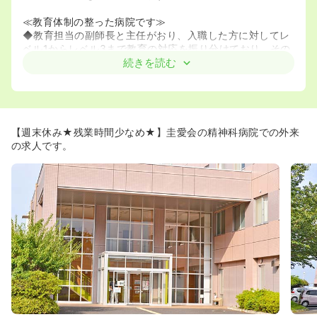
≪教育体制の整った病院です≫
◆教育担当の副師長と主任がおり、入職した方に対してレ
ベル1からレベル3まで教育の対応を振り分けており、その
人にあった教育を提供しております！そのためブランクが
続きを読む
ある方や精神科未経験の方でも安心です♪
◆希望者に関しては日本精神科看護協会の研修も受けるこ
とも可能です！経験者もスキルアップできる環境です！
【週末休み★残業時間少なめ★】圭愛会の精神科病院での外来
の求人です。