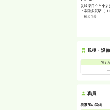
茨城県日立市東多賀
常陸多賀駅（Ｊ
徒歩3分
規模・設
電子
職員
看護師の詳細