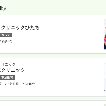
求人
ムクリニックひたち
子カルテ
駅 徒歩9分
クリニック
立クリニック
車通勤可
立駅（ＪＲ常磐線） バス15分