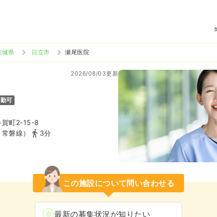
茨城県
日立市
瀬尾医院
2026/08/03更新
通勤可
町2-15-8
Ｒ常磐線）
3分
この施設について問い合わせる
最新の募集状況が知りたい