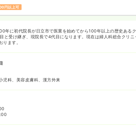
600円以上可
900年に初代院長が日立市で医業を始めてから100年以上の歴史ある
代目と受け継ぎ、現院長で4代目になります。現在は婦人科総合クリニ
おります。
目
小児科、美容皮膚科、漢方外来
00
:00