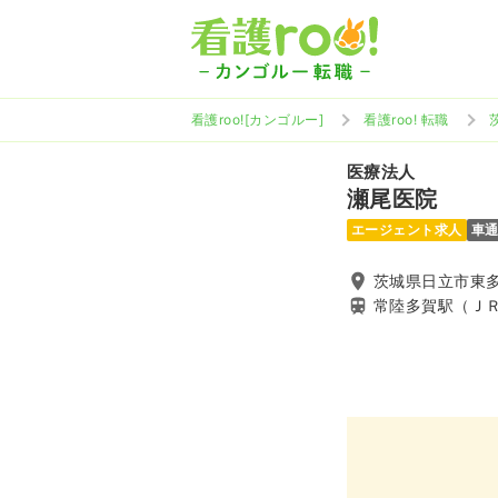
看護roo![カンゴルー]
看護roo! 転職
医療法人
瀬尾医院
エージェント求人
車
茨城県日立市東多賀
常陸多賀駅（Ｊ