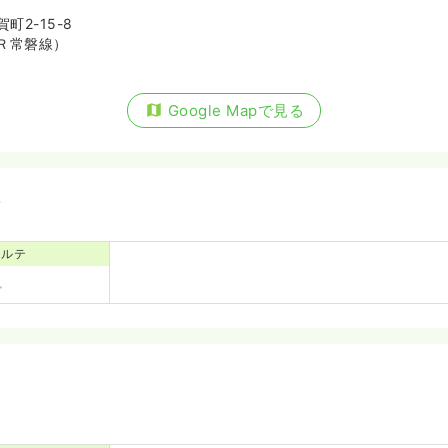
町2-15-8
Ｒ常磐線）
Google Mapで見る
備
カルテ