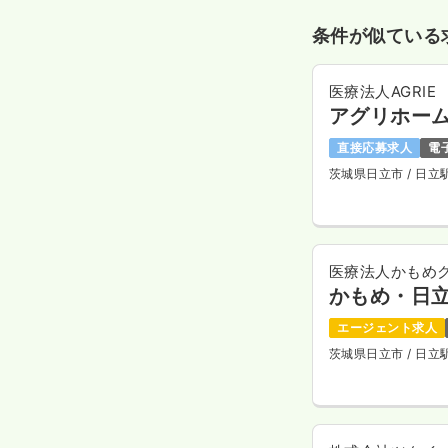
条件が似ている
医療法人AGRIE
アグリホー
直接応募求人
電
茨城県日立市
/ 日立
医療法人かもめ
かもめ・日
エージェント求人
茨城県日立市
/ 日