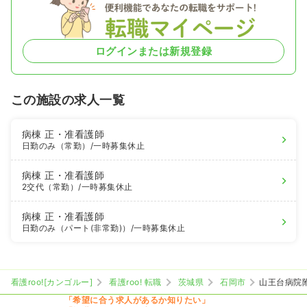
ログインまたは新規登録
この施設の求人一覧
病棟
正・准看護師
日勤のみ（常勤）
/一時募集休止
病棟
正・准看護師
2交代（常勤）
/一時募集休止
病棟
正・准看護師
日勤のみ（パート(非常勤)）
/一時募集休止
看護roo![カンゴルー]
看護roo! 転職
茨城県
石岡市
山王台病院
「希望に合う求人があるか知りたい」