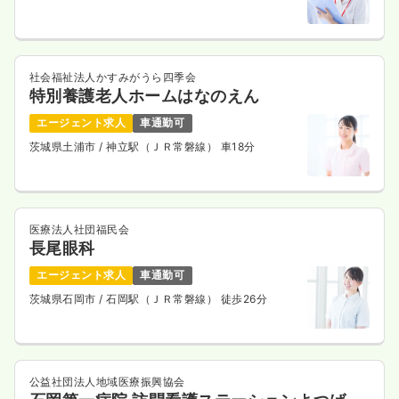
社会福祉法人かすみがうら四季会
特別養護老人ホームはなのえん
エージェント求人
車通勤可
茨城県土浦市
/ 神立駅（ＪＲ常磐線） 車18分
医療法人社団福民会
長尾眼科
エージェント求人
車通勤可
茨城県石岡市
/ 石岡駅（ＪＲ常磐線） 徒歩26分
公益社団法人地域医療振興協会