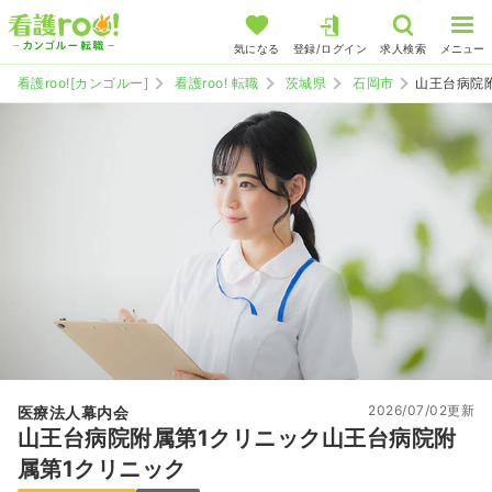
気になる
登録/ログイン
求人検索
メニュー
看護roo![カンゴルー]
看護roo! 転職
茨城県
石岡市
山王台病院
2026/07/02更新
医療法人幕内会
山王台病院附属第1クリニック山王台病院附
属第1クリニック