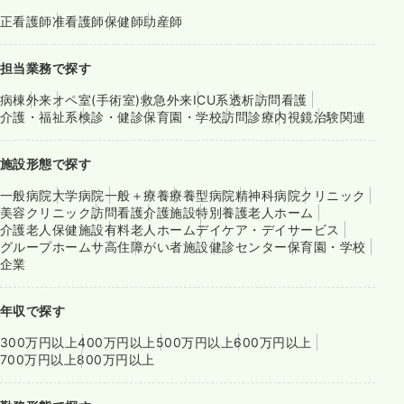
正看護師
准看護師
保健師
助産師
担当業務で探す
病棟
外来
オペ室(手術室)
救急外来
ICU系
透析
訪問看護
介護・福祉系
検診・健診
保育園・学校
訪問診療
内視鏡
治験関連
施設形態で探す
一般病院
大学病院
一般＋療養
療養型病院
精神科病院
クリニック
美容クリニック
訪問看護
介護施設
特別養護老人ホーム
介護老人保健施設
有料老人ホーム
デイケア・デイサービス
グループホーム
サ高住
障がい者施設
健診センター
保育園・学校
企業
年収で探す
300万円以上
400万円以上
500万円以上
600万円以上
700万円以上
800万円以上