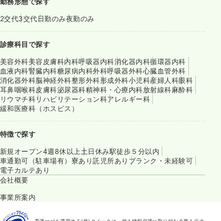
勤務形態で探す
2交代
3交代
日勤のみ
夜勤のみ
診療科目で探す
美容外科
美容皮膚科
内科
呼吸器内科
消化器内科
循環器内科
血液内科
腎臓内科
糖尿病内科
外科
呼吸器外科
心臓血管外科
消化器外科
脳神経外科
整形外科
形成外科
小児科
産婦人科
眼科
耳鼻咽喉科
皮膚科
泌尿器科
精神科・心療内科
放射線科
麻酔科
リウマチ科
リハビリテーション科
アレルギー科
緩和医療科（ホスピス）
特徴で探す
新規オープン
4週8休以上
土日休み
駅徒歩５分以内
車通勤可（駐車場有）
寮あり
託児所あり
ブランク・未経験可
電子カルテあり
会社概要
事業所案内