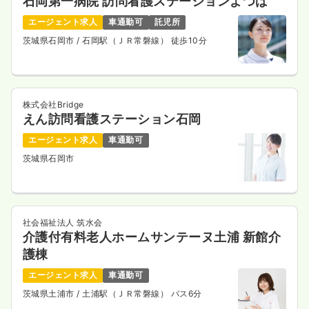
石岡第一病院 訪問看護ステーションよつば
エージェント求人
車通勤可
託児所
茨城県石岡市
/ 石岡駅（ＪＲ常磐線） 徒歩10分
株式会社Bridge
えん訪問看護ステーション石岡
エージェント求人
車通勤可
茨城県石岡市
社会福祉法人 筑水会
介護付有料老人ホームサンテーヌ土浦 新館介
護棟
エージェント求人
車通勤可
茨城県土浦市
/ 土浦駅（ＪＲ常磐線） バス6分