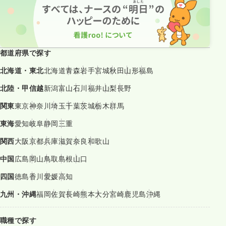
都道府県で探す
北海道・東北
北海道
青森
岩手
宮城
秋田
山形
福島
北陸・甲信越
新潟
富山
石川
福井
山梨
長野
関東
東京
神奈川
埼玉
千葉
茨城
栃木
群馬
東海
愛知
岐阜
静岡
三重
関西
大阪
京都
兵庫
滋賀
奈良
和歌山
中国
広島
岡山
鳥取
島根
山口
四国
徳島
香川
愛媛
高知
九州・沖縄
福岡
佐賀
長崎
熊本
大分
宮崎
鹿児島
沖縄
職種で探す