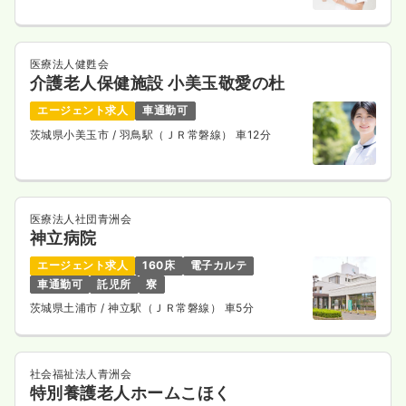
医療法人健甦会
介護老人保健施設 小美玉敬愛の杜
エージェント求人
車通勤可
茨城県小美玉市
/ 羽鳥駅（ＪＲ常磐線） 車12分
医療法人社団青洲会
神立病院
エージェント求人
160床
電子カルテ
車通勤可
託児所
寮
茨城県土浦市
/ 神立駅（ＪＲ常磐線） 車5分
社会福祉法人青洲会
特別養護老人ホームこほく