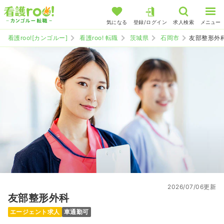
気になる
登録/ログイン
求人検索
メニュー
看護roo![カンゴルー]
看護roo! 転職
茨城県
石岡市
友部整形外
2026/07/06更新
友部整形外科
エージェント求人
車通勤可