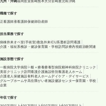
九州・沖縄
福岡
佐賀
長崎
熊本
大分
宮崎
鹿児島
沖縄
職種で探す
正看護師
准看護師
保健師
助産師
担当業務で探す
病棟
外来
オペ室(手術室)
救急外来
ICU系
透析
訪問看護
介護・福祉系
検診・健診
保育園・学校
訪問診療
内視鏡
治験関連
施設形態で探す
一般病院
大学病院
一般＋療養
療養型病院
精神科病院
クリニック
美容クリニック
訪問看護
介護施設
特別養護老人ホーム
介護老人保健施設
有料老人ホーム
デイケア・デイサービス
グループホーム
サ高住
障がい者施設
健診センター
保育園・学校
企業
年収で探す
300万円以上
400万円以上
500万円以上
600万円以上