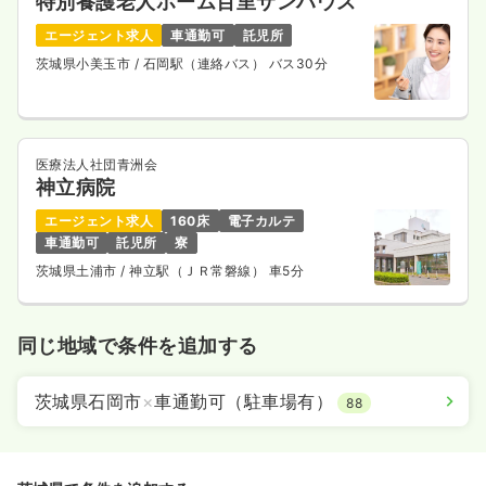
特別養護老人ホーム百里サンハウス
エージェント求人
車通勤可
託児所
茨城県小美玉市
/ 石岡駅（連絡バス） バス30分
医療法人社団青洲会
神立病院
エージェント求人
160床
電子カルテ
車通勤可
託児所
寮
茨城県土浦市
/ 神立駅（ＪＲ常磐線） 車5分
同じ地域で条件を追加する
茨城県石岡市
×
車通勤可（駐車場有）
88