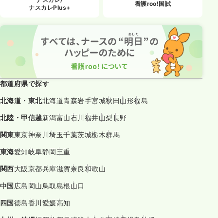
看護roo!国試
ナスカレPlus+
都道府県で探す
北海道・東北
北海道
青森
岩手
宮城
秋田
山形
福島
北陸・甲信越
新潟
富山
石川
福井
山梨
長野
関東
東京
神奈川
埼玉
千葉
茨城
栃木
群馬
東海
愛知
岐阜
静岡
三重
関西
大阪
京都
兵庫
滋賀
奈良
和歌山
中国
広島
岡山
鳥取
島根
山口
四国
徳島
香川
愛媛
高知