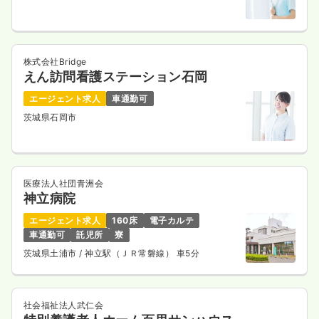
株式会社Bridge
えん訪問看護ステーション石岡
エージェント求人
車通勤可
茨城県石岡市
医療法人社団青洲会
神立病院
エージェント求人
160床
電子カルテ
車通勤可
託児所
寮
茨城県土浦市
/ 神立駅（ＪＲ常磐線） 車5分
社会福祉法人武仁会