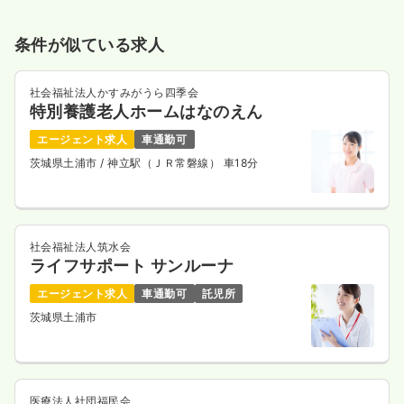
条件が似ている求人
社会福祉法人かすみがうら四季会
特別養護老人ホームはなのえん
エージェント求人
車通勤可
茨城県土浦市
/ 神立駅（ＪＲ常磐線） 車18分
社会福祉法人筑水会
ライフサポート サンルーナ
エージェント求人
車通勤可
託児所
茨城県土浦市
医療法人社団福民会