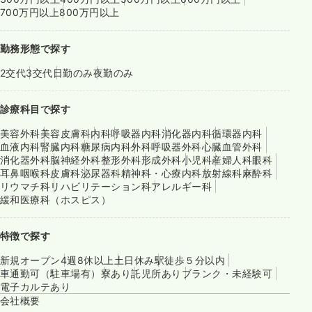
700万円以上
800万円以上
勤務形態で探す
2交代
3交代
日勤のみ
夜勤のみ
診療科目で探す
美容外科
美容皮膚科
内科
呼吸器内科
消化器内科
循環器内科
血液内科
腎臓内科
糖尿病内科
外科
呼吸器外科
心臓血管外科
消化器外科
脳神経外科
整形外科
形成外科
小児科
産婦人科
眼科
耳鼻咽喉科
皮膚科
泌尿器科
精神科・心療内科
放射線科
麻酔科
リウマチ科
リハビリテーション科
アレルギー科
緩和医療科（ホスピス）
特徴で探す
新規オープン
4週8休以上
土日休み
駅徒歩５分以内
車通勤可（駐車場有）
寮あり
託児所あり
ブランク・未経験可
電子カルテあり
会社概要