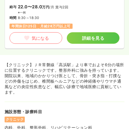
22.0〜28.0
給与
万円
/月
賞与2回
※一例
時間
8:30～18:30
年間休日125日
月給28万円以上可
気になる
詳細を見る
【クリニック】ＪＲ常磐線「高浜駅」より車でおよそ6分の場所
に位置するクリニックです。整形外科に強みを持っています。
開院以来、地域のかかりつけ医として、骨折・突き指・打撲な
どの外傷をはじめ、椎間板ヘルニアなどの神経痛やリウマチ通
風などの炎症性疾患など、幅広い診療で地域医療に貢献してい
ます。
施設形態・診療科目
クリニック
内科、外科、整形外科、リハビリテーション科