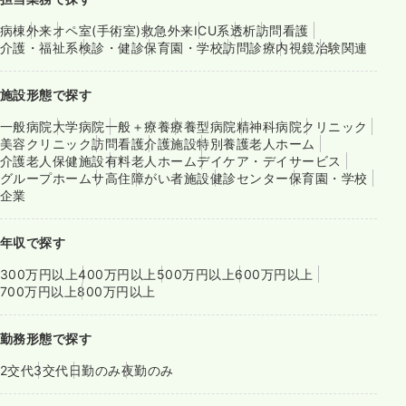
病棟
外来
オペ室(手術室)
救急外来
ICU系
透析
訪問看護
介護・福祉系
検診・健診
保育園・学校
訪問診療
内視鏡
治験関連
施設形態で探す
一般病院
大学病院
一般＋療養
療養型病院
精神科病院
クリニック
美容クリニック
訪問看護
介護施設
特別養護老人ホーム
介護老人保健施設
有料老人ホーム
デイケア・デイサービス
グループホーム
サ高住
障がい者施設
健診センター
保育園・学校
企業
年収で探す
300万円以上
400万円以上
500万円以上
600万円以上
700万円以上
800万円以上
勤務形態で探す
2交代
3交代
日勤のみ
夜勤のみ