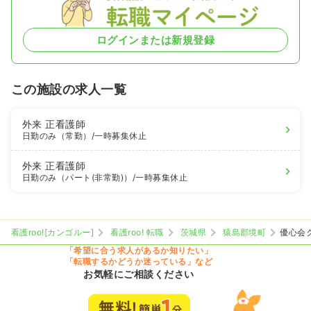
ログインまたは新規登録
この施設の求人一覧
外来
正看護師
日勤のみ（常勤）
/一時募集休止
外来
正看護師
日勤のみ（パート(非常勤)）
/一時募集休止
看護roo![カンゴルー]
看護roo! 転職
茨城県
猿島郡境町
優心会
「希望に合う求人があるか知りたい」
「転職するかどうか迷っている」など
お気軽にご相談ください