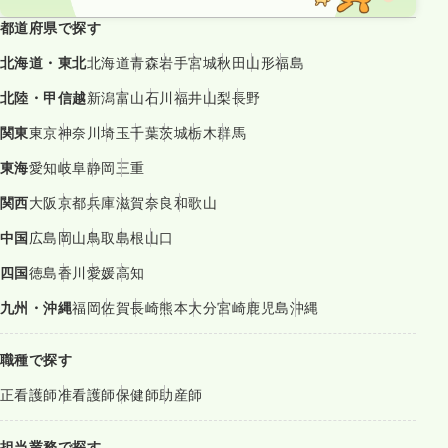
都道府県で探す
北海道・東北
北海道
青森
岩手
宮城
秋田
山形
福島
北陸・甲信越
新潟
富山
石川
福井
山梨
長野
関東
東京
神奈川
埼玉
千葉
茨城
栃木
群馬
東海
愛知
岐阜
静岡
三重
関西
大阪
京都
兵庫
滋賀
奈良
和歌山
中国
広島
岡山
鳥取
島根
山口
四国
徳島
香川
愛媛
高知
九州・沖縄
福岡
佐賀
長崎
熊本
大分
宮崎
鹿児島
沖縄
職種で探す
正看護師
准看護師
保健師
助産師
担当業務で探す