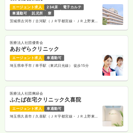
エージェント求人
234床
電子カルテ
車通勤可
託児所
寮
茨城県古河市
/ 古河駅（ＪＲ宇都宮線・ＪＲ上野東京
ライン） 車10分
医療法人社団優青会
あおぞらクリニック
エージェント求人
車通勤可
埼玉県幸手市
/ 幸手駅（東武日光線） 徒歩15分
医療法人社団爽緑会
ふたば在宅クリニック久喜院
エージェント求人
車通勤可
埼玉県久喜市
/ 久喜駅（ＪＲ宇都宮線・ＪＲ上野東京
ライン） 徒歩1分