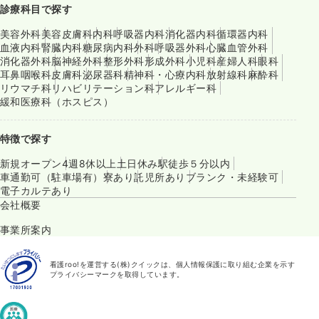
診療科目で探す
美容外科
美容皮膚科
内科
呼吸器内科
消化器内科
循環器内科
血液内科
腎臓内科
糖尿病内科
外科
呼吸器外科
心臓血管外科
消化器外科
脳神経外科
整形外科
形成外科
小児科
産婦人科
眼科
耳鼻咽喉科
皮膚科
泌尿器科
精神科・心療内科
放射線科
麻酔科
リウマチ科
リハビリテーション科
アレルギー科
緩和医療科（ホスピス）
特徴で探す
新規オープン
4週8休以上
土日休み
駅徒歩５分以内
車通勤可（駐車場有）
寮あり
託児所あり
ブランク・未経験可
電子カルテあり
会社概要
事業所案内
看護roo!を運営する(株)クイックは、個人情報保護に取り組む企業を示す
プライバシーマークを取得しています。