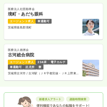
医療法人社団順孝会
境町・あだち眼科
エージェント求人
車通勤可
茨城県猿島郡境町
医療法人徳洲会
古河総合病院
エージェント求人
234床
電子カルテ
車通勤可
託児所
寮
茨城県古河市
/ 古河駅（ＪＲ宇都宮線・ＪＲ上野東京
ライン） 車10分