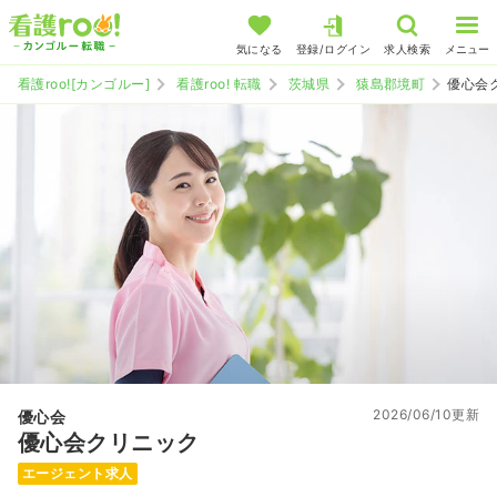
気になる
登録/ログイン
求人検索
メニュー
看護roo![カンゴルー]
看護roo! 転職
茨城県
猿島郡境町
優心会
2026/06/10更新
優心会
優心会クリニック
エージェント求人