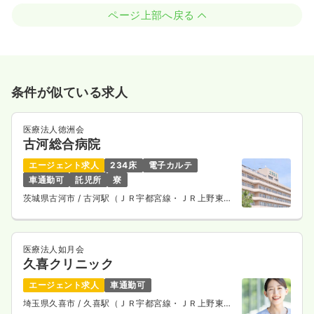
ページ上部へ戻る
条件が似ている求人
医療法人徳洲会
古河総合病院
エージェント求人
234床
電子カルテ
車通勤可
託児所
寮
茨城県古河市
/ 古河駅（ＪＲ宇都宮線・ＪＲ上野東京
ライン） 車10分
医療法人如月会
久喜クリニック
エージェント求人
車通勤可
埼玉県久喜市
/ 久喜駅（ＪＲ宇都宮線・ＪＲ上野東京