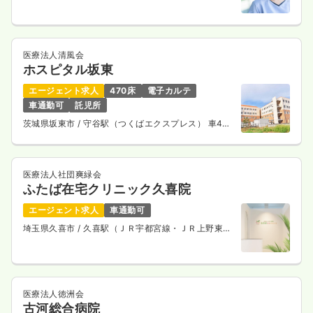
ライン） 徒歩20分
医療法人清風会
ホスピタル坂東
エージェント求人
470床
電子カルテ
車通勤可
託児所
茨城県坂東市
/ 守谷駅（つくばエクスプレス） 車40
分
医療法人社団爽緑会
ふたば在宅クリニック久喜院
エージェント求人
車通勤可
埼玉県久喜市
/ 久喜駅（ＪＲ宇都宮線・ＪＲ上野東京
ライン） 徒歩1分
医療法人徳洲会
古河総合病院