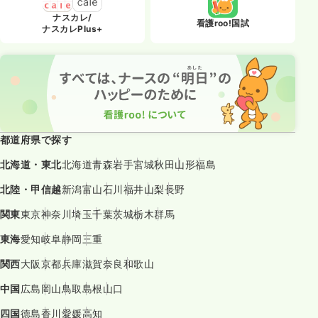
ナスカレ/
看護roo!国試
ナスカレPlus+
都道府県で探す
北海道・東北
北海道
青森
岩手
宮城
秋田
山形
福島
北陸・甲信越
新潟
富山
石川
福井
山梨
長野
関東
東京
神奈川
埼玉
千葉
茨城
栃木
群馬
東海
愛知
岐阜
静岡
三重
関西
大阪
京都
兵庫
滋賀
奈良
和歌山
中国
広島
岡山
鳥取
島根
山口
四国
徳島
香川
愛媛
高知