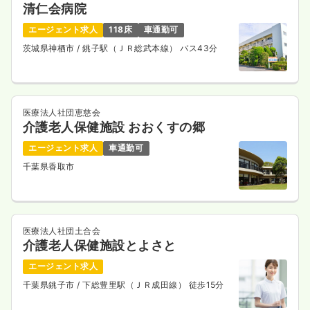
清仁会病院
エージェント求人
118床
車通勤可
茨城県神栖市
/ 銚子駅（ＪＲ総武本線） バス43分
医療法人社団恵慈会
介護老人保健施設 おおくすの郷
エージェント求人
車通勤可
千葉県香取市
医療法人社団土合会
介護老人保健施設とよさと
エージェント求人
千葉県銚子市
/ 下総豊里駅（ＪＲ成田線） 徒歩15分