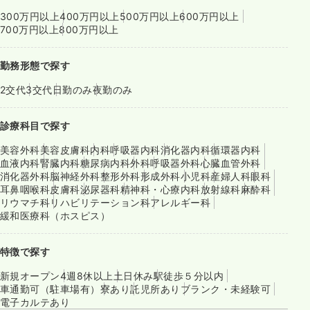
300万円以上
400万円以上
500万円以上
600万円以上
700万円以上
800万円以上
勤務形態で探す
2交代
3交代
日勤のみ
夜勤のみ
診療科目で探す
美容外科
美容皮膚科
内科
呼吸器内科
消化器内科
循環器内科
血液内科
腎臓内科
糖尿病内科
外科
呼吸器外科
心臓血管外科
消化器外科
脳神経外科
整形外科
形成外科
小児科
産婦人科
眼科
耳鼻咽喉科
皮膚科
泌尿器科
精神科・心療内科
放射線科
麻酔科
リウマチ科
リハビリテーション科
アレルギー科
緩和医療科（ホスピス）
特徴で探す
新規オープン
4週8休以上
土日休み
駅徒歩５分以内
車通勤可（駐車場有）
寮あり
託児所あり
ブランク・未経験可
電子カルテあり