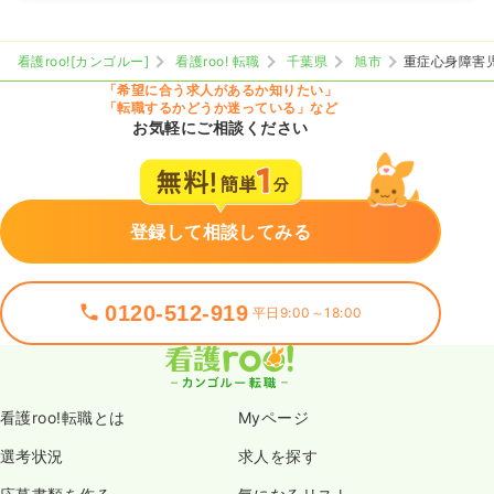
看護roo![カンゴルー]
看護roo! 転職
千葉県
旭市
重症心身障害
「希望に合う求人があるか知りたい」
「転職するかどうか迷っている」など
お気軽にご相談ください
登録して相談してみる
0120-512-919
平日9:00～18:00
看護roo!転職とは
Myページ
選考状況
求人を探す