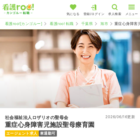
気になる
登録/ログイン
求人検索
メニュー
看護roo![カンゴルー]
看護roo! 転職
千葉県
旭市
重症心身障害
2026/06/16更新
社会福祉法人ロザリオの聖母会
重症心身障害児施設聖母療育園
エージェント求人
車通勤可