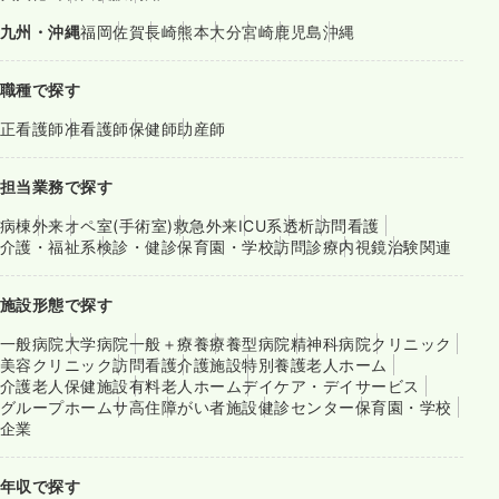
九州・沖縄
福岡
佐賀
長崎
熊本
大分
宮崎
鹿児島
沖縄
職種で探す
正看護師
准看護師
保健師
助産師
担当業務で探す
病棟
外来
オペ室(手術室)
救急外来
ICU系
透析
訪問看護
介護・福祉系
検診・健診
保育園・学校
訪問診療
内視鏡
治験関連
施設形態で探す
一般病院
大学病院
一般＋療養
療養型病院
精神科病院
クリニック
美容クリニック
訪問看護
介護施設
特別養護老人ホーム
介護老人保健施設
有料老人ホーム
デイケア・デイサービス
グループホーム
サ高住
障がい者施設
健診センター
保育園・学校
企業
年収で探す