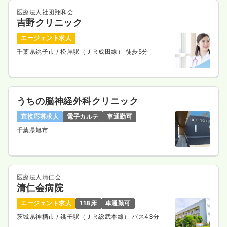
医療法人社団翔和会
吉野クリニック
エージェント求人
千葉県銚子市
/ 松岸駅（ＪＲ成田線） 徒歩5分
うちの脳神経外科クリニック
直接応募求人
電子カルテ
車通勤可
千葉県旭市
医療法人清仁会
清仁会病院
エージェント求人
118床
車通勤可
茨城県神栖市
/ 銚子駅（ＪＲ総武本線） バス43分