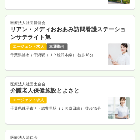
医療法人社団昌健会
リアン・メディおおあみ訪問看護ステーショ
ンサテライト旭
エージェント求人
車通勤可
千葉県旭市
/ 干潟駅（ＪＲ総武本線） 徒歩18分
医療法人社団土合会
介護老人保健施設とよさと
エージェント求人
千葉県銚子市
/ 下総豊里駅（ＪＲ成田線） 徒歩15分
医療法人清仁会