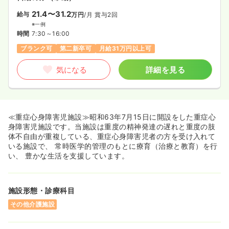
21.4〜31.2
給与
万円
/月
賞与2回
※一例
時間
7:30～16:00
ブランク可
第二新卒可
月給31万円以上可
気になる
詳細を見る
≪重症心身障害児施設≫昭和63年7月15日に開設をした重症心
身障害児施設です。当施設は重度の精神発達の遅れと重度の肢
体不自由が重複している、重症心身障害児者の方を受け入れて
いる施設で、 常時医学的管理のもとに療育（治療と教育）を行
い、 豊かな生活を支援しています。
施設形態・診療科目
その他介護施設