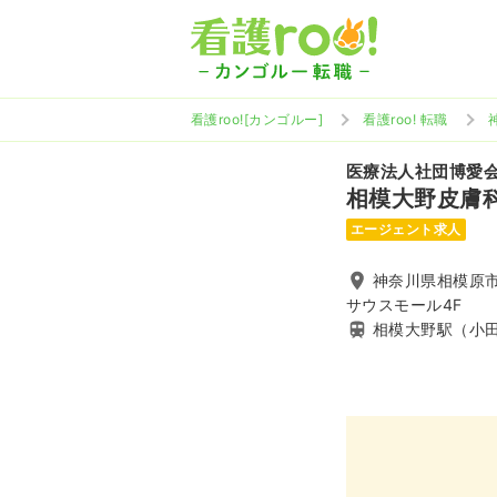
看護roo![カンゴルー]
看護roo! 転職
医療法人社団博愛
相模大野皮膚
エージェント求人
神奈川県相模原市
サウスモール4F
相模大野駅（小