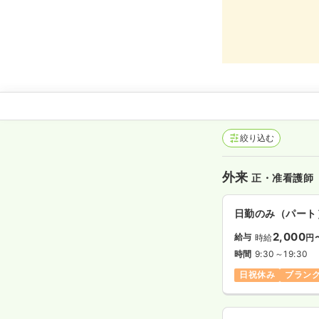
絞り込む
外来
正・准看護師
日勤のみ（パート
2,000
給与
時給
円
時間
9:30～19:30
日祝休み
ブラン