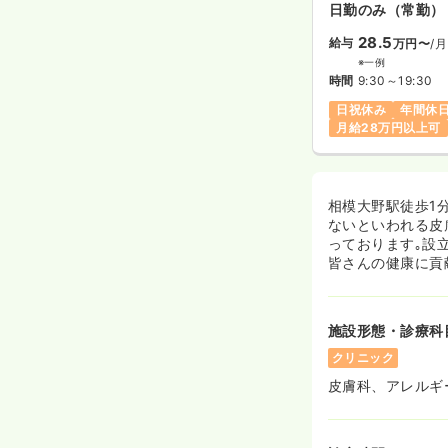
日勤のみ（常勤）
28.5
給与
万円〜
/月
※一例
時間
9:30～19:30
日祝休み
年間休日
月給28万円以上可
相模大野駅徒歩1
ないといわれる皮
っております｡設
皆さんの健康に貢
施設形態・診療科
クリニック
皮膚科、アレルギ