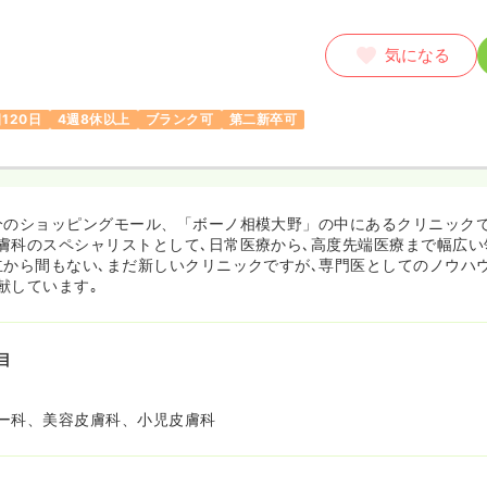
気になる
120日
4週8休以上
ブランク可
第二新卒可
分のショッピングモール、「ボーノ相模大野」の中にあるクリニック
膚科のスペシャリストとして､日常医療から､高度先端医療まで幅広い
立から間もない､まだ新しいクリニックですが､専門医としてのノウハ
献しています｡
目
ー科、美容皮膚科、小児皮膚科