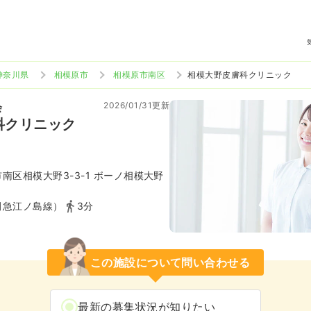
神奈川県
相模原市
相模原市南区
相模大野皮膚科クリニック
2026/01/31更新
会
科クリニック
南区相模大野3-3-1 ボーノ相模大野
田急江ノ島線）
3分
この施設について問い合わせる
最新の募集状況が知りたい