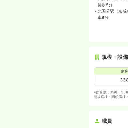
徒歩5分
北国分駅（京成
車8分
規模・設
病
33
※病床数：精神：33
開放病棟・閉鎖病棟
職員