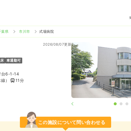
千葉県
市川市
式場病院
2026/08/07更新
8床
車通勤可
6-1-14
本線）
11分
この施設について問い合わせる