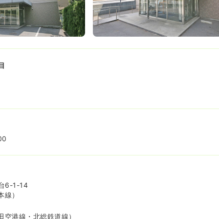
目
00
-1-14
本線）
田空港線・北総鉄道線）