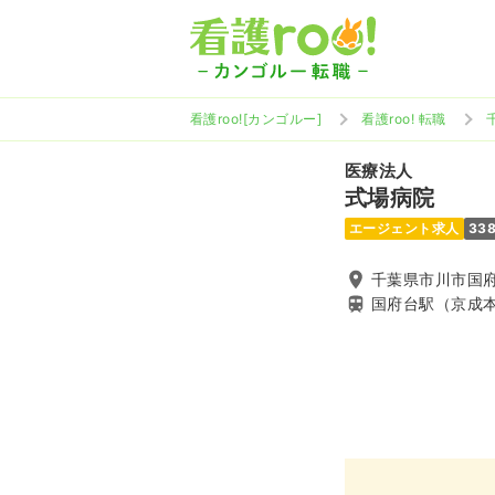
看護roo![カンゴルー]
看護roo! 転職
医療法人
式場病院
エージェント求人
33
千葉県市川市国府台
国府台駅（京成