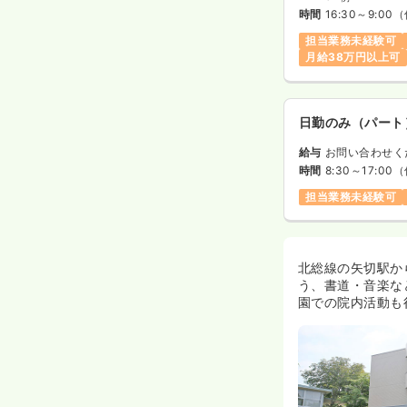
時間
16:30～9:00
（
担当業務未経験可
月給38万円以上可
日勤のみ（パート
給与
お問い合わせく
時間
8:30～17:00
（
担当業務未経験可
北総線の矢切駅か
う、書道・音楽な
園での院内活動も