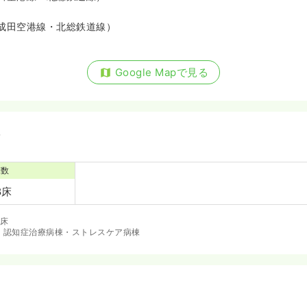
成田空港線・北総鉄道線）
Google Mapで見る
備
床数
8床
8床
・認知症治療病棟・ストレスケア病棟