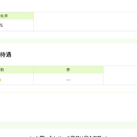
消化率
8%
・待遇
通勤
寮