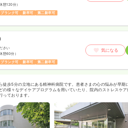
休憩120分）
ブランク可
新卒可
第二新卒可
）
ださい
気になる
休憩60分）
ブランク可
新卒可
第二新卒可
ら徒歩5分の立地にある精神科病院です。患者さまの心の悩みが早期
どの様々なデイケアプログラムを用いていたり、院内のストレスケア
行っております。