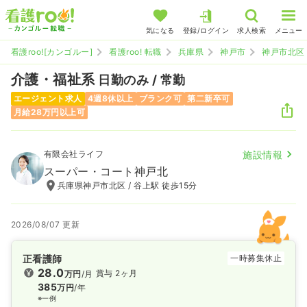
気になる
登録/ログイン
求人検索
メニュー
看護roo![カンゴルー]
看護roo! 転職
兵庫県
神戸市
神戸市北区
介護・福祉系
日勤のみ / 常勤
エージェント求人
4週8休以上
ブランク可
第二新卒可
月給28万円以上可
有限会社ライフ
施設情報
スーパー・コート神戸北
兵庫県神戸市北区 / 谷上駅 徒歩15分
2026/08/07 更新
正看護師
一時募集休止
28.0
賞与 2ヶ月
万円
/月
385
万円
/年
※一例