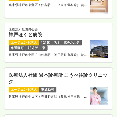
兵庫県神戸市東灘区
/ 住吉駅（ＪＲ東海道本線） 徒歩
5分
医療法人社団健心会
神戸ほくと病院
エージェント求人
121床
7:1
電子カルテ
車通勤可
託児所
寮
兵庫県神戸市北区
/ 山の街駅（神戸電鉄有馬線） 徒歩
12分
医療法人社団 岩本診療所 こうべ往診クリニッ
ク
エージェント求人
車通勤可
兵庫県神戸市中央区
/ 春日野道駅（阪急神戸本線） 徒
歩10分