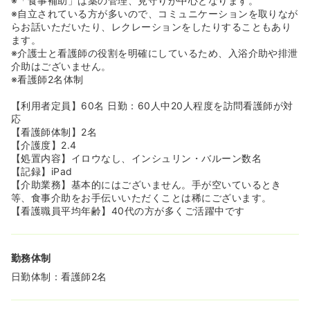
※「食事補助」は薬の管理、見守りが中心となります。
ます。
※自立されている方が多いので、コミュニケーションを取りなが
◆医療機関との協力体制が充実しています。
らお話いただいたり、レクレーションをしたりすることもあり
ご入居者様の日々の健康管理は、関連会社である医療法人
ます。
思温会をはじめとして、月2回の訪問診療と24時間緊急対
※介護士と看護師の役割を明確にしているため、入浴介助や排泄
応をするクリニックと契約をしております。そのほかに
介助はございません。
も、薬剤師が薬を直接ご利用者様に届けていただけるの
※看護師2名体制
で、服薬管理の手間もかかりません。
【利用者定員】60名 日勤：60人中20人程度を訪問看護師が対
《看護師様の業務内容について》
応
◆パーキンソンの方の身体症状はある程度パターン化され
【看護師体制】2名
ているので、これまで入職をされた方でもパーキンソン看
【介護度】2.4
護の経験のない方がほとんどです。
【処置内容】イロウなし、インシュリン・バルーン数名
難病指定を受けているため、服薬も決まっていることが多
【記録】iPad
く、看護師様の医療行為はある程度決まっております。
【介助業務】基本的にはございません。手が空いているとき
難病の特徴ではございますが、症状や状態が徐々に悪化し
等、食事介助をお手伝いいただくことは稀にございます。
ていってしまうところがあるため、ご利用者様への精神面
【看護職員平均年齢】40代の方が多くご活躍中です
へのフォローも重視されます。こちらはパターン化できな
いケースがおおいため、全体でケーススタディ等にて相談
＋経験の蓄積をしていく形を取り、共有を行っています。
勤務体制
◆あくまで【施設内訪問看護】となりますので、施設看護
日勤体制：看護師2名
師は別でおられます。
施設内看護師はご利用者様の日々の変化の確認や、バイタ