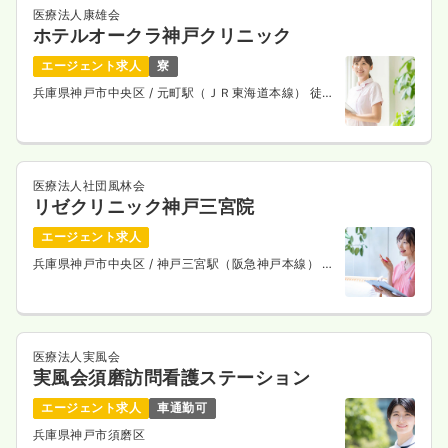
医療法人康雄会
ホテルオークラ神戸クリニック
エージェント求人
寮
兵庫県神戸市中央区
/ 元町駅（ＪＲ東海道本線） 徒歩
10分
医療法人社団風林会
リゼクリニック神戸三宮院
エージェント求人
兵庫県神戸市中央区
/ 神戸三宮駅（阪急神戸本線） 徒
歩8分
医療法人実風会
実風会須磨訪問看護ステーション
エージェント求人
車通勤可
兵庫県神戸市須磨区