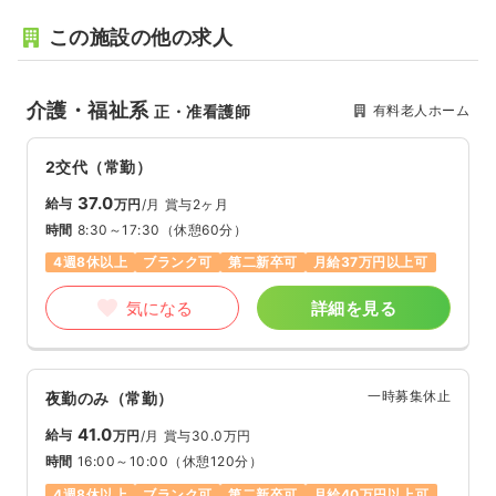
この施設の他の求人
介護・福祉系
有料老人ホーム
正・准看護師
2交代（常勤）
37.0
給与
万円
/月
賞与2ヶ月
時間
8:30～17:30
（休憩60分）
4週8休以上
ブランク可
第二新卒可
月給37万円以上可
気になる
詳細を見る
一時募集休止
夜勤のみ（常勤）
41.0
給与
万円
/月
賞与30.0万円
時間
16:00～10:00
（休憩120分）
4週8休以上
ブランク可
第二新卒可
月給40万円以上可