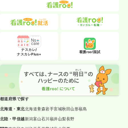
ナスカレ/
看護roo!国試
ナスカレPlus+
都道府県で探す
北海道・東北
北海道
青森
岩手
宮城
秋田
山形
福島
北陸・甲信越
新潟
富山
石川
福井
山梨
長野