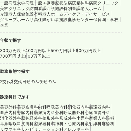
一般病院
大学病院
一般＋療養
療養型病院
精神科病院
クリニック
美容クリニック
訪問看護
介護施設
特別養護老人ホーム
介護老人保健施設
有料老人ホーム
デイケア・デイサービス
グループホーム
サ高住
障がい者施設
健診センター
保育園・学校
企業
年収で探す
300万円以上
400万円以上
500万円以上
600万円以上
700万円以上
800万円以上
勤務形態で探す
2交代
3交代
日勤のみ
夜勤のみ
診療科目で探す
美容外科
美容皮膚科
内科
呼吸器内科
消化器内科
循環器内科
血液内科
腎臓内科
糖尿病内科
外科
呼吸器外科
心臓血管外科
消化器外科
脳神経外科
整形外科
形成外科
小児科
産婦人科
眼科
耳鼻咽喉科
皮膚科
泌尿器科
精神科・心療内科
放射線科
麻酔科
リウマチ科
リハビリテーション科
アレルギー科