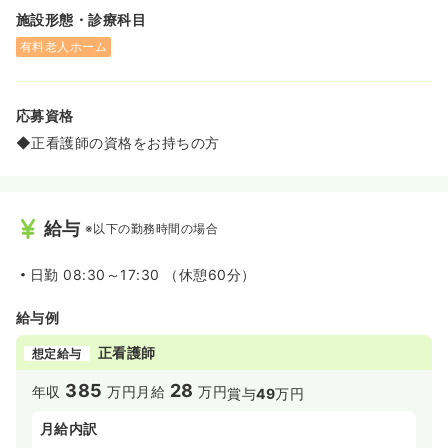
ルチェック・軟膏を塗ったり等の介護保険としての健康管
施設形態・診療科目
理が主となります。
施設内訪問看護としての業務は、ドクターからの指示書を
有料老人ホーム
もとに医療保険適応の看護をしていただきます。
応募資格
◆正看護師の資格をお持ちの方
給与
※以下の勤務時間の場合
日勤
08:30～17:30 （休憩60分）
給与例
正看護師
想定給与
385
28
年収
万円
月給
万円
賞与
49
万円
月給内訳