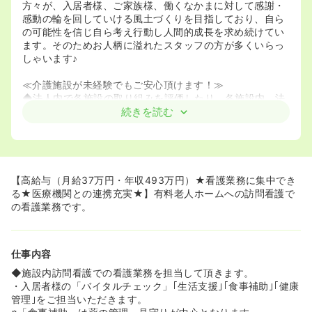
方々が、入居者様、ご家族様、働くなかまに対して感謝・
感動の輪を回していける風土づくりを目指しており、自ら
の可能性を信じ自ら考え行動し人間的成長を求め続けてい
ます。そのためお人柄に溢れたスタッフの方が多くいらっ
しゃいます♪
≪介護施設が未経験でもご安心頂けます！≫
◆法人内で各施設の取り組みを評価したり、各施設内、法
人内での研修なども行っています。
続きを読む
◆介護業界では珍しく、看護と介護の役割を明確に分けて
おり、介助業務は少な目です。そのため、看護師さんにと
っては看護に集中できる環境が整っています。
◆基本的には2名体制での訪問なので、「一人での処置が
不安･･･」という方も安心です♪
【高給与（月給37万円・年収493万円）★看護業務に集中でき
る★医療機関との連携充実★】有料老人ホームへの訪問看護で
《介護大手だからこその魅力が盛り沢山です》
の看護業務です。
◆看護業務に集中できる環境です。介護業界では珍しく、
看護と介護の役割を明確に分けており、看護師さんにとっ
て、看護に集中できる環境が整っています。
仕事内容
◆接遇を重視した職場環境です。
ホテル経営を行ってきた同社だからこそ、ご利用者様やご
◆施設内訪問看護での看護業務を担当して頂きます。
家族の方への対応は、介護業界内でも随一の丁寧さです。
・入居者様の「バイタルチェック」｢生活支援｣｢食事補助｣｢健康
故にスタッフ間のやりとりもスムーズであり、社内外に対
管理｣をご担当いただきます。
して気持ちの良いコミュ二ケーションが取れる環境といえ