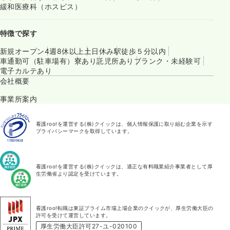
緩和医療科（ホスピス）
特徴で探す
新規オープン
4週8休以上
土日休み
駅徒歩５分以内
車通勤可（駐車場有）
寮あり
託児所あり
ブランク・未経験可
電子カルテあり
会社概要
事業所案内
看護roo!を運営する(株)クイックは、個人情報保護に取り組む企業を示す
プライバシーマークを取得しています。
看護roo!を運営する(株)クイックは、適正な有料職業紹介事業者として厚
生労働省より認定を受けています。
看護roo!転職は東証プライム市場上場企業のクイックが、厚生労働大臣の
許可を受けて運営しています。
厚生労働大臣許可27-ユ-020100