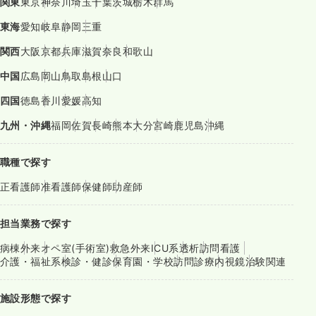
関東
東京
神奈川
埼玉
千葉
茨城
栃木
群馬
東海
愛知
岐阜
静岡
三重
関西
大阪
京都
兵庫
滋賀
奈良
和歌山
中国
広島
岡山
鳥取
島根
山口
四国
徳島
香川
愛媛
高知
九州・沖縄
福岡
佐賀
長崎
熊本
大分
宮崎
鹿児島
沖縄
職種で探す
正看護師
准看護師
保健師
助産師
担当業務で探す
病棟
外来
オペ室(手術室)
救急外来
ICU系
透析
訪問看護
介護・福祉系
検診・健診
保育園・学校
訪問診療
内視鏡
治験関連
施設形態で探す