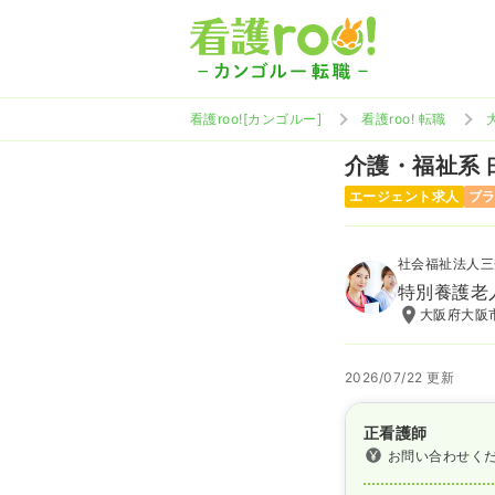
看護roo![カンゴルー]
看護roo! 転職
介護・福祉系
エージェント求人
ブ
社会福祉法人三
特別養護老
大阪府大阪市
2026/07/22 更新
正看護師
お問い合わせく