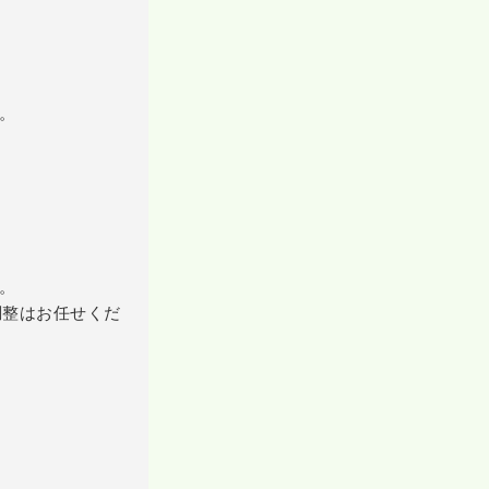
。
。
調整はお任せくだ