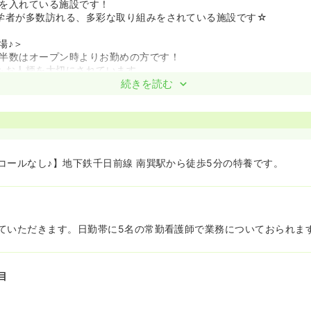
を入れている施設です！
学者が多数訪れる、多彩な取り組みをされている施設です☆
場♪＞
半数はオープン時よりお勤めの方です！
もお人柄を大切にされています。
続きを読む
コールなし♪】地下鉄千日前線 南巽駅から徒歩5分の特養です。
ていただきます。日勤帯に5名の常勤看護師で業務についておられま
目