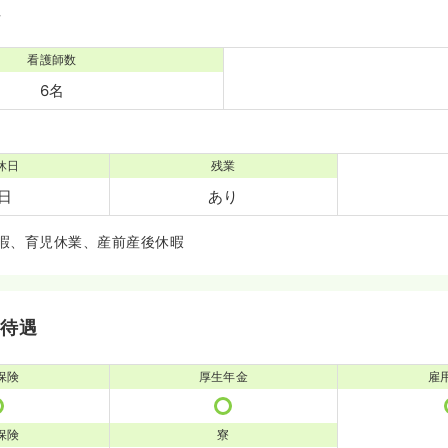
境
看護師数
6名
休日
残業
3日
あり
暇、育児休業、産前産後休暇
・待遇
保険
厚生年金
雇
保険
寮