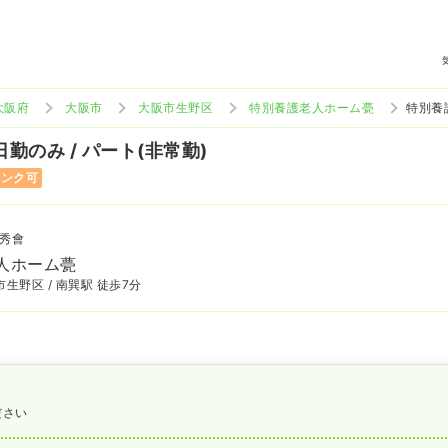
大阪府
大阪市
大阪市生野区
特別養護老人ホーム甍
特別養
日勤のみ / パート(非常勤)
ランク可
秀會
人ホーム甍
生野区 / 南巽駅 徒歩7分
ださい