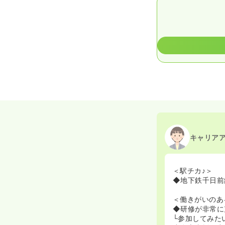
キャリア
＜駅チカ♪＞
◆地下鉄千日前
＜働きがいのあ
◆研修が非常に
└参加してみた