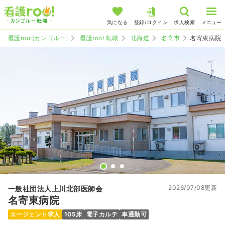
気になる
登録/ログイン
求人検索
メニュー
看護roo![カンゴルー]
看護roo! 転職
北海道
名寄市
名寄東病院
2026/07/08更新
一般社団法人上川北部医師会
名寄東病院
エージェント求人
105床
電子カルテ
車通勤可