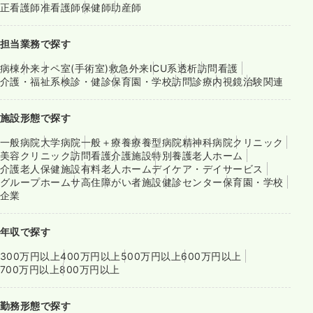
正看護師
准看護師
保健師
助産師
担当業務で探す
病棟
外来
オペ室(手術室)
救急外来
ICU系
透析
訪問看護
介護・福祉系
検診・健診
保育園・学校
訪問診療
内視鏡
治験関連
施設形態で探す
一般病院
大学病院
一般＋療養
療養型病院
精神科病院
クリニック
美容クリニック
訪問看護
介護施設
特別養護老人ホーム
介護老人保健施設
有料老人ホーム
デイケア・デイサービス
グループホーム
サ高住
障がい者施設
健診センター
保育園・学校
企業
年収で探す
300万円以上
400万円以上
500万円以上
600万円以上
700万円以上
800万円以上
勤務形態で探す