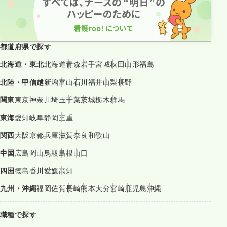
都道府県で探す
北海道・東北
北海道
青森
岩手
宮城
秋田
山形
福島
北陸・甲信越
新潟
富山
石川
福井
山梨
長野
関東
東京
神奈川
埼玉
千葉
茨城
栃木
群馬
東海
愛知
岐阜
静岡
三重
関西
大阪
京都
兵庫
滋賀
奈良
和歌山
中国
広島
岡山
鳥取
島根
山口
四国
徳島
香川
愛媛
高知
九州・沖縄
福岡
佐賀
長崎
熊本
大分
宮崎
鹿児島
沖縄
職種で探す