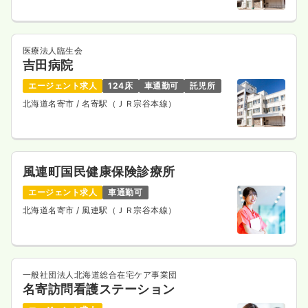
医療法人臨生会
吉田病院
エージェント求人
124床
車通勤可
託児所
北海道名寄市
/ 名寄駅（ＪＲ宗谷本線）
風連町国民健康保険診療所
エージェント求人
車通勤可
北海道名寄市
/ 風連駅（ＪＲ宗谷本線）
一般社団法人北海道総合在宅ケア事業団
名寄訪問看護ステーション