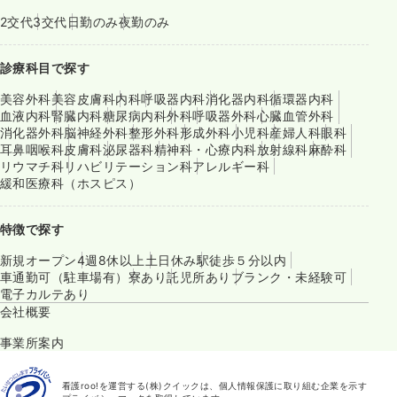
2交代
3交代
日勤のみ
夜勤のみ
診療科目で探す
美容外科
美容皮膚科
内科
呼吸器内科
消化器内科
循環器内科
血液内科
腎臓内科
糖尿病内科
外科
呼吸器外科
心臓血管外科
消化器外科
脳神経外科
整形外科
形成外科
小児科
産婦人科
眼科
耳鼻咽喉科
皮膚科
泌尿器科
精神科・心療内科
放射線科
麻酔科
リウマチ科
リハビリテーション科
アレルギー科
緩和医療科（ホスピス）
特徴で探す
新規オープン
4週8休以上
土日休み
駅徒歩５分以内
車通勤可（駐車場有）
寮あり
託児所あり
ブランク・未経験可
電子カルテあり
会社概要
事業所案内
看護roo!を運営する(株)クイックは、個人情報保護に取り組む企業を示す