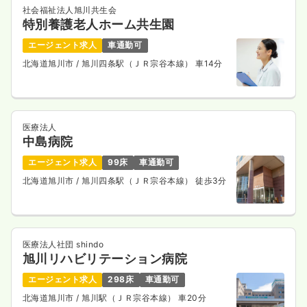
社会福祉法人旭川共生会
25.1
給与
特別養護老人ホーム共生園
万円
/月
賞与2ヶ月
※経験5年の例
エージェント求人
車通勤可
時間
9:00～17:30
（休憩60分）
北海道旭川市
/ 旭川四条駅（ＪＲ宗谷本線） 車14分
日祝休み
月給33万円以上可
気になる
詳細を見る
医療法人
中島病院
オペ室(手術室)
一般病院
正・准看護師
エージェント求人
99床
車通勤可
北海道旭川市
/ 旭川四条駅（ＪＲ宗谷本線） 徒歩3分
一時募集休止
日勤のみ（常勤）
26.4
給与
万円
/月
賞与2回
※経験4年の例
時間
9:00～17:30
医療法人社団 shindo
旭川リハビリテーション病院
月給26万円以上可
エージェント求人
298床
車通勤可
気になる
詳細を見る
北海道旭川市
/ 旭川駅（ＪＲ宗谷本線） 車20分