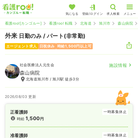
気になる
登録/ログイン
求人検索
メニュー
看護roo![カンゴルー]
看護roo! 転職
北海道
旭川市
森山病院
外来
日勤のみ / パート(非常勤)
エージェント求人
日祝休み
時給1,500円以上可
社会医療法人元生会
施設情報
森山病院
北海道旭川市 / 旭川駅 徒歩3分
2026/08/03 更新
正看護師
一時募集休止
1,500
時給
円
准看護師
一時募集休止