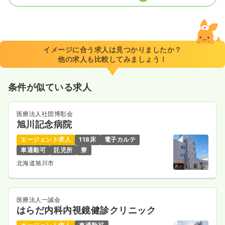
一時募集休止
日勤のみ（常勤）
給与
お問い合わせください
時間
9:00～17:30
（休憩60分）
イメージに合う求人は見つかりましたか？
他の求人も比較してみましょう！
気になる
詳細を見る
条件が似ている求人
一時募集休止
2交代（常勤）
医療法人社団博彰会
33.3
給与
万円
/月
賞与2ヶ月
旭川記念病院
※経験2年の例
エージェント求人
118床
電子カルテ
時間
9:00～17:30
車通勤可
託児所
寮
月給37万円以上可
北海道旭川市
気になる
詳細を見る
医療法人一誠会
はらだ内科内視鏡健診クリニック
一時募集休止
夜勤のみ（常勤）