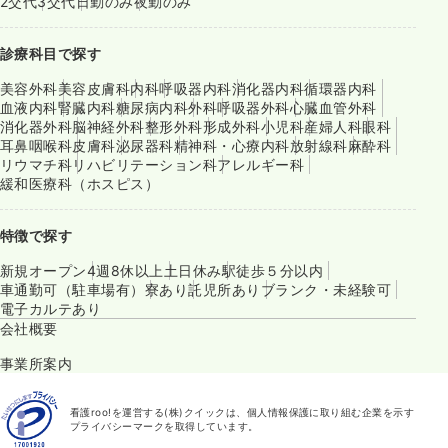
2交代
3交代
日勤のみ
夜勤のみ
診療科目で探す
美容外科
美容皮膚科
内科
呼吸器内科
消化器内科
循環器内科
血液内科
腎臓内科
糖尿病内科
外科
呼吸器外科
心臓血管外科
消化器外科
脳神経外科
整形外科
形成外科
小児科
産婦人科
眼科
耳鼻咽喉科
皮膚科
泌尿器科
精神科・心療内科
放射線科
麻酔科
リウマチ科
リハビリテーション科
アレルギー科
緩和医療科（ホスピス）
特徴で探す
新規オープン
4週8休以上
土日休み
駅徒歩５分以内
車通勤可（駐車場有）
寮あり
託児所あり
ブランク・未経験可
電子カルテあり
会社概要
事業所案内
看護roo!を運営する(株)クイックは、個人情報保護に取り組む企業を示す
プライバシーマークを取得しています。