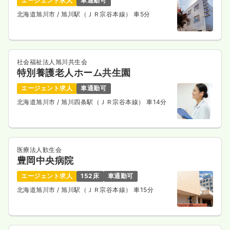
エージェント求人
車通勤可
31.9〜39.9
給与
万円
/月
賞与2ヶ月
北海道旭川市
/ 旭川駅（ＪＲ宗谷本線） 車5分
※一例
時間
17:00～9:30
月給39万円以上可
社会福祉法人旭川共生会
気になる
詳細を見る
特別養護老人ホーム共生園
エージェント求人
車通勤可
北海道旭川市
/ 旭川四条駅（ＪＲ宗谷本線） 車14分
一時募集休止
夜勤のみ（パート）
3.0
給与
万円〜
/回
時間
17:00～9:30
医療法人歓生会
気になる
詳細を見る
豊岡中央病院
エージェント求人
152床
車通勤可
北海道旭川市
/ 旭川駅（ＪＲ宗谷本線） 車15分
外来
一般病院
正・准看護師
一時募集休止
日勤のみ（常勤）