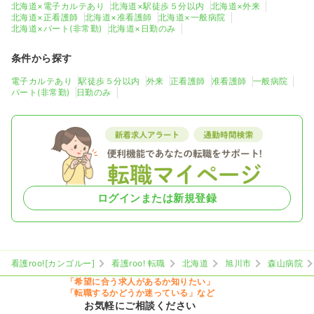
北海道×電子カルテあり
北海道×駅徒歩５分以内
北海道×外来
北海道×正看護師
北海道×准看護師
北海道×一般病院
北海道×パート(非常勤)
北海道×日勤のみ
条件から探す
電子カルテあり
駅徒歩５分以内
外来
正看護師
准看護師
一般病院
パート(非常勤)
日勤のみ
ログインまたは新規登録
看護roo![カンゴルー]
看護roo! 転職
北海道
旭川市
森山病院
「希望に合う求人があるか知りたい」
「転職するかどうか迷っている」など
お気軽にご相談ください