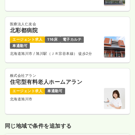
医療法人仁友会
北彩都病院
エージェント求人
116床
電子カルテ
車通勤可
北海道旭川市
/ 旭川駅（ＪＲ宗谷本線） 徒歩2分
株式会社アラン
住宅型有料老人ホームアラン
エージェント求人
車通勤可
北海道旭川市
同じ地域で条件を追加する