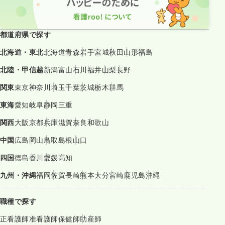
都道府県で探す
北海道・東北
北海道
青森
岩手
宮城
秋田
山形
福島
北陸・甲信越
新潟
富山
石川
福井
山梨
長野
関東
東京
神奈川
埼玉
千葉
茨城
栃木
群馬
東海
愛知
岐阜
静岡
三重
関西
大阪
京都
兵庫
滋賀
奈良
和歌山
中国
広島
岡山
鳥取
島根
山口
四国
徳島
香川
愛媛
高知
九州・沖縄
福岡
佐賀
長崎
熊本
大分
宮崎
鹿児島
沖縄
職種で探す
正看護師
准看護師
保健師
助産師