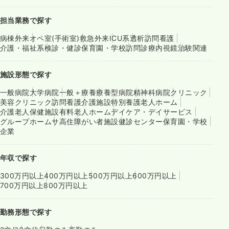
担当業務で探す
病棟
外来
オペ室(手術室)
救急外来
ICU系
透析
訪問看護
介護・福祉系
検診・健診
保育園・学校
訪問診療
内視鏡
治験関連
施設形態で探す
一般病院
大学病院
一般＋療養
療養型病院
精神科病院
クリニック
美容クリニック
訪問看護
介護施設
特別養護老人ホーム
介護老人保健施設
有料老人ホーム
デイケア・デイサービス
グループホーム
サ高住
障がい者施設
健診センター
保育園・学校
企業
年収で探す
300万円以上
400万円以上
500万円以上
600万円以上
700万円以上
800万円以上
勤務形態で探す